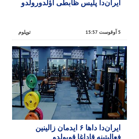
ایران‌دا پلیس ظابطی اؤلدورولدو
5 آوقوست 15:57
توپلوم
ایران‌دا داها ۶ ایدمان زالینین
فعالیتینه قاداغا قویولدو