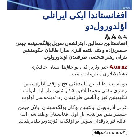
افغانستاندا ایکی ایرانلی
اؤلدورول‌دو
افغانستانین شمالین‌دا یئرلشه‌ن سرپل بؤلگه‌سینده چیمن
حسین‌زاده و یئنی‌یئتمه قیزی سارا طالبان حکومتینین
یئرلی رهبر شخصی طرفیندن اؤلدورولوب.
Axar.az
خبر وئریر کی، بو حاق‌دا انسان حاقلاری
تشکیلاتلاری معلومات یاییب.
بونا سبب، طالبانین ایالتده‌کی حج و وقف اداره‌سینین
رهبری مفتی محمداللاهین ۱۵ یاشلی سارا ایله ائولنمه
تکلیفینین قیز و آناسی طرفیندن رد ائدیلمه‌سی اولوب.
غربی آذربایجان ایالتینین بوکان بؤلگه‌سیندن اولان چیمن
حسینزادنین بیر نئچه ایل اول افغانستان وطنداشی ایله
عائله قوردوقدان سونرا بو اؤلکه‌یه کؤچدویو بیلدیریلیب.
#https://ca.axar.az/