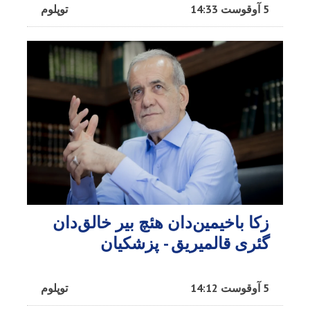
5 آوقوست 14:33
توپلوم
زکا باخیمین‌دان هئچ بیر خالق‌دان
گئری قالمیریق - پزشکیان
5 آوقوست 14:12
توپلوم