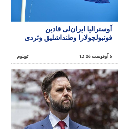
آوسترالیا ایران‌لی قادین
فوتبولچولارا وطنداشلیق وئردی
6 آوقوست 12:06
توپلوم