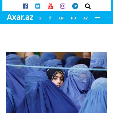
Axar.az
AZ
RU
EN
آذ
فا