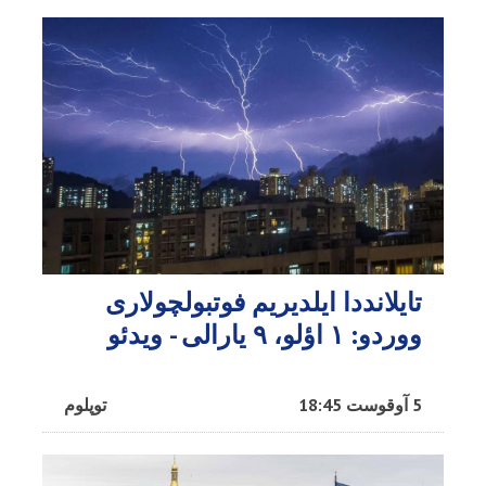
تایلانددا ایلدیریم فوتبولچولاری
ووردو: ۱ اؤلو، ۹ یارالی - ویدئو
5 آوقوست 18:45
توپلوم