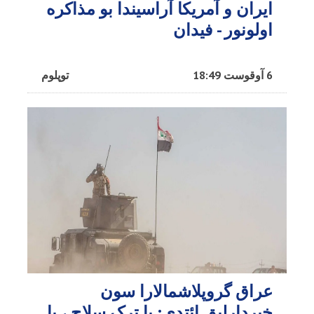
ایران و آمریکا آراسیندا بو مذاکره
اولونور - فیدان
6 آوقوست 18:49
توپلوم
عراق گروپلاشمالارا سون
خبردارلیق ائتدی: یا ترک سلاح.، یا