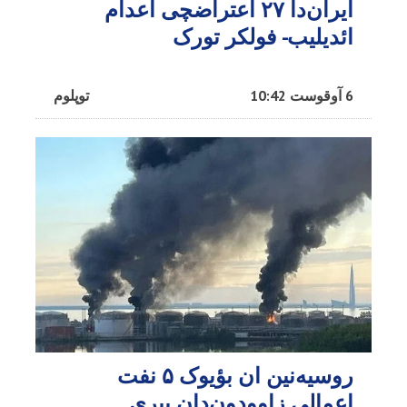
ایران‌دا ۲۷ اعتراضچی اعدام
ائدیلیب- فولکر تورک
6 آوقوست 10:42
توپلوم
روسیه‌نین ان بؤیوک ۵ نفت
اعمالی زاوودون‌دان بیری