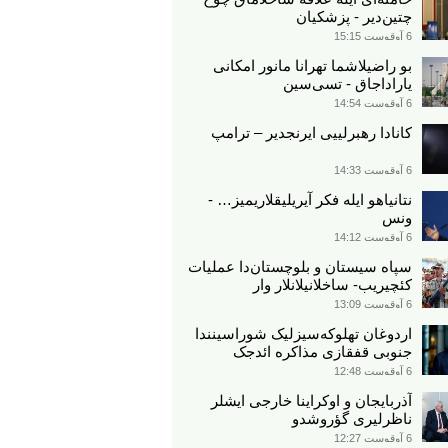
چتین‌دیر - پزشکیان
6 آوقوست 15:15
بو راضیلاشما تهرانا مانور امکانی
یاراداجاق - تسی‌سین
6 آوقوست 14:54
کانادا رهبرلییی ایرنجدیر – ترامپ
6 آوقوست 14:33
نتانیاهو ایله فکر آیریلیقلاریمیز… -
ونس
6 آوقوست 14:12
سپاه سیستان و بلوچستان‌دا عملیات
کئچیریب- ساخلانیلانلار وار
6 آوقوست 13:09
اردوغان تهلوکه‌سیزلیک شوراسینندا
جنوبی قفقازی مذاکره ائد‌جک
6 آوقوست 12:48
آذربایجان و اوکراینا خارجی ایشلر
ناظرلیری گؤروشدو
6 آوقوست 12:27