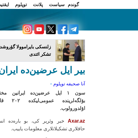
گوندم
سیاست
پلانت
توپلوم
ایقتی
اخبار فارسی
چاغداش تریبونو
زلنسکی بایراموولا گؤروشدو
تشکر ائتدی
بیر ایل عرضین‌ده ایران‌
آنا صحیفه
توپلوم
سون ۱ ایل عرضین‌ده ایرانین مخ
بؤلگه‌لرینده عمومی‌لی
اؤلدورولوب.
Axar.az
خبر وئریر کی، بو باره‌ده انس
حاقلاری تشکیلاتلاری معلومات یاییب.