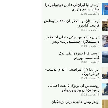
آوسترالیا ایران‌لی قادین فوتبولچولارا
وطنداشلیق وئردی
6 آوقوست 12:06
ارمنستان بو بانکلاردان ۳۲۰ میلیونلوق
کردیت گؤتورور
6 آوقوست 11:45
ایران حاکمیتین‌ده‌کی داخلی اختلافلار
دانیشیقلاری چتینلشدیریب- ونس
6 آوقوست 11:24
روسیا قارا دنیزده ایکی یوک
گمی‌سینی ووردو
6 آوقوست 11:03
ایران‌دا ۲۷ اعتراضچی اعدام ائدیلیب-
فولکر تورک
6 آوقوست 10:42
روسیه‌نین ان بؤیوک ۵ نفت اعمالی
زاوودون‌دان بیری وورولدو
6 آوقوست 10:21
اونلار وطن خاینی‌دیرلر: پزشکیان