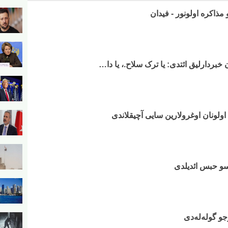
و مذاکره اولونور - فیدان
خبردارلیق ائتدی: یا ترک سلاح.، یا دا…
ولونان اوغرولارین سایی آچیقلاندی
و گوله‌له‌دی