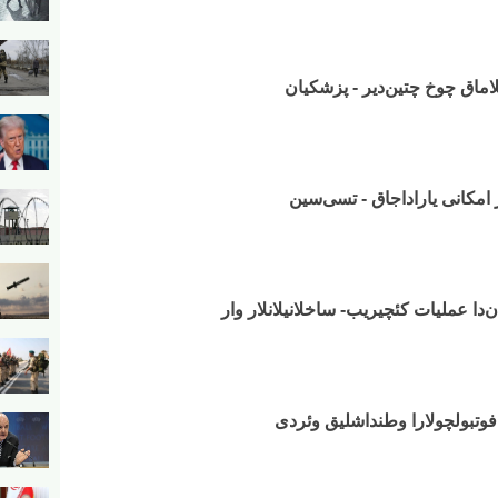
لاماق چوخ چتین‌دیر - پزشکیان
ر امکانی یاراداجاق - تسی‌سین
دا عملیات کئچیریب- ساخلانیلانلار وار
 فوتبولچولارا وطنداشلیق وئردی