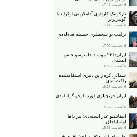
6 آوقوست 17:42
نارکوتیک کارتلری آداملارینی اوکراینایا
گؤندریرلر
6 آوقوست 17:21
ترامپ بو شخصلری حبسله هده‌له‌دی
6 آوقوست 17:00
ایران‌دا ۲۶ موساد جاسوسو حبس
ائدیلدی
6 آوقوست 16:39
شمالی کره ژاپن دنیزی استقامتینده
راکت آتدی
6 آوقوست 16:18
ایران حربچیلری دؤرد بلوجو گوله‌له‌دی
6 آوقوست 15:57
اینفانتینو عذر ایسته‌دی: بیر داها
اولمایاجاق…
6 آوقوست 15:36
خامنه‌ای ایله علاقه ساخلاماق چوخ