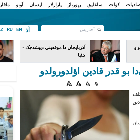
صادیات
کولت
ساغلیق
رپورتاژ
یازارلار
ایدمان
آوتو
ماقاز
آذ
AZ
RU
EN
ف
 و
آذربایجان دا موقعینی دییشه‌جک -
چئپا
دا بو قدر قادین اؤلدورولدو
تلف
کده ۲۰۲ قادین
ان