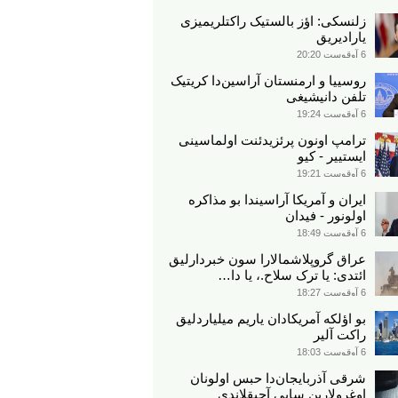
زلنسکی: اؤز بالستیک راکتلریمیزی
یارادیریق
6 آوقوست 20:20
روسییا و ارمنستان آراسین‌دا کریتیک
تلفن دانیشیغی
6 آوقوست 19:24
ترامپ اونون پرئزیدئنت اولماسینی
ایستییر - کیو
6 آوقوست 19:21
ایران و آمریکا آراسیندا بو مذاکره
اولونور - فیدان
6 آوقوست 18:49
عراق گروپلاشمالارا سون خبردارلیق
ائتدی: یا ترک سلاح.، یا دا…
6 آوقوست 18:27
بو اؤلکه آمریکادان یاریم میلیاردلیق
راکت آلیر
6 آوقوست 18:03
شرقی آذربایجان‌دا حبس اولونان
اوغرولارین سایی آچیقلاندی