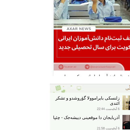
ّی
زلنسکی بایراموولا گؤروشدو و تشکر
ائتدی
6 آوقوست 22:44
آذربایجان دا موقعینی دییشه‌جک - چئپا
6 آوقوست 21:58