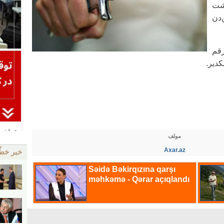
شت
‌دن
قم
کدیر.
مولف
Axar.az
خبر خط