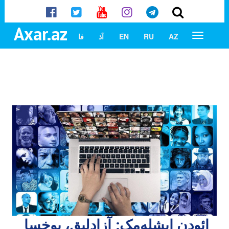
Axar.az
AZ
RU
EN
آذ
فا
ائودن ایشله‌مک: آزادلیق، یوخسا