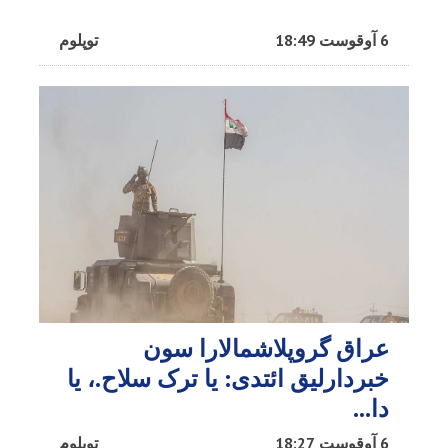
6 آوقوست 18:49
توپلوم
عراق گروپلاشمالارا سون
خبردارلیق ائتدی: یا ترک سلاح.، یا
دا…
6 آوقوست 18:27
توپلوم