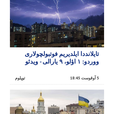
تایلانددا ایلدیریم فوتبولچولاری
ووردو: ۱ اؤلو، ۹ یارالی - ویدئو
5 آوقوست 18:45
توپلوم