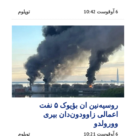
6 آوقوست 10:42
توپلوم
روسیه‌نین ان بؤیوک ۵ نفت
اعمالی زاوودون‌دان بیری
وورولدو
6 آوقوست 10:21
توپلوم