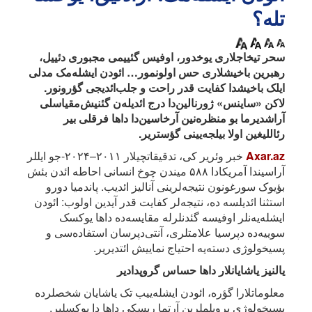
تله؟
سحر تیخاجلاری یوخدور، اوفیس گئییمی مجبوری دئییل،
رهبرین باخیشلاری حس اولونمور… ائودن ایشله‌مک مدلی
ایلک باخیشدا کفایت قدر راحت و جلب‌ائدیجی گؤرونور.
لاکن «ساینس» ژورنالین‌دا درج ائدیله‌ن گئنیش‌مقیاسلی
آراشدیرما بو منظره‌نین آرخاسین‌دا داها فرقلی بیر
رئاللیغین اولا بیلجه‌یینی گؤستریر.
Axar.az
خبر وئریر کی، تدقیقاتچیلار ۲۰۱۱–۲۰۲۴-جو ایللر
آراسیندا آمریکادا ۵۸۸ میندن چوخ انسانی احاطه ائد‌ن بئش
بؤیوک سورغونون نتیجه‌لرینی آنالیز ائدیب. پاندمیا دورو
استثنا ائدیلسه ده، نتیجه‌لر کفایت قدر آیدین اولوب: ائودن
ایشله‌یه‌نلر اوفیسه گئدنلرله مقایسه‌ده داها یوکسک
سوییه‌ده دپرسیا علامتلری، آنتی‌دپرسان استفاده‌سی و
پسیخولوژی دسته‌یه احتیاج نماییش ائتدیریر.
یالنیز یاشایانلار داها حساس گروپدادیر
معلوماتلارا گؤره، ائودن ایشله‌ییب تک یاشایان شخصلرده
پسیخولوژی پروبلملرین آرتما ریسکی داها دا یوکسلیر.