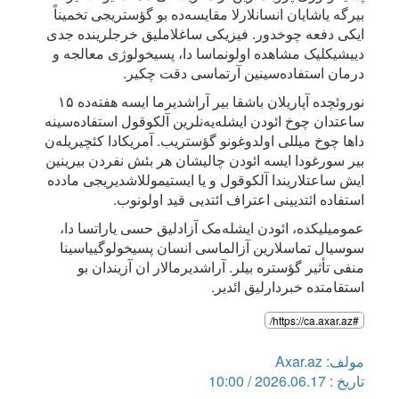
بیرگه یاشایان انسانلارلا مقایسه‌ده بو گؤستریجی تخمیناً
ایکی دفعه چوخدور. فیزیکی ساغلاملیق خرجلرینده جدی
دییشیکلیک مشاهده اولونماسا دا، پسیخولوژی معالجه و
درمان استفاده‌سینین آرتماسی دقت چکیر.
نوروئچده آپاریلان باشقا بیر آراشدیرما ایسه هفته‌ده ۱۵
ساعتدان چوخ ائودن ایشله‌یه‌نلرین آلکوقول استفاده‌سینه
داها چوخ میللی اولدوغونو گؤستریب. آمریکادا کئچیریله‌ن
بیر سورغودا ایسه ائودن چالیشان هر بئش نفردن بیرینین
ایش ساعتلاریندا آلکوقول و یا ایستیموللاشدیریجی مادده
استفاده ائتدیینی اعتراف ائتدیی قید اولونوب.
عمومیلیکده، ائودن ایشله‌مک آزادلیق حسی یاراتسا دا،
سوسیال تماسلارین آزالماسی انسان پسیخولوگییاسینا
منفی تأثیر گؤستره بیلر. آراشدیرمالار ان آزیندان بو
استقامتده خبردارلیق ائدیر.
#https://ca.axar.az/
مولف: Axar.az
تاریخ : 2026.06.17 / 10:00