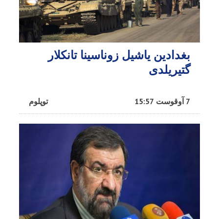
بغدادین یاشیل زوناسینا تانکلار
گتیریلدی
7 آوقوست 15:57
توپلوم