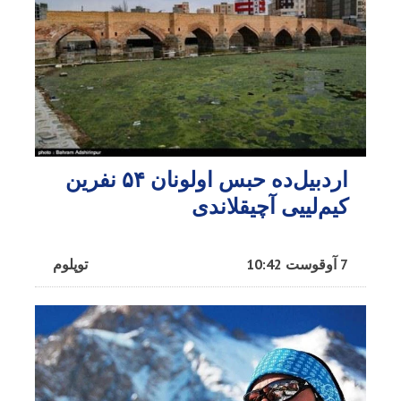
اردبیل‌ده حبس اولونان ۵۴ نفرین
کیم‌لییی آچیقلاندی
7 آوقوست 10:42
توپلوم