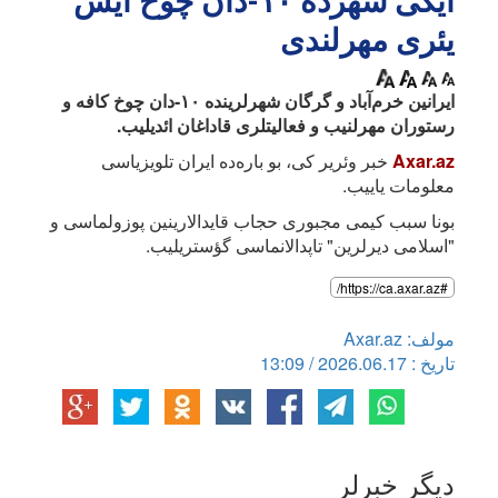
ایکی شهرده ۱۰-دان چوخ ایش
یئری مهرلندی
ایرانین خرم‌آباد و گرگان شهرلرینده ۱۰-دان چوخ کافه و
رستوران مهرلنیب و فعالیتلری قاداغان ائدیلیب.
Axar.az
خبر وئریر کی، بو باره‌ده ایران تلویزیاسی
معلومات یاییب.
بونا سبب کیمی مجبوری حجاب قایدالارینین پوزولماسی و
"اسلامی دیرلرین" تاپدالانماسی گؤستریلیب.
#https://ca.axar.az/
مولف: Axar.az
تاریخ : 2026.06.17 / 13:09
دیگر خبرلر