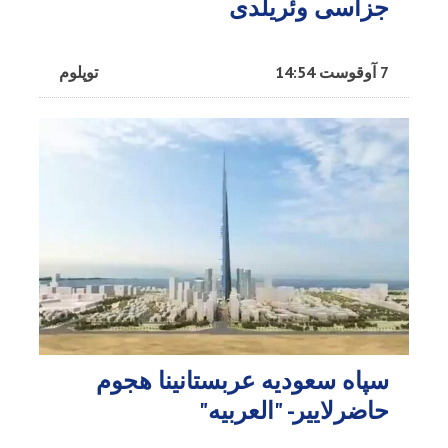
جزاسی وئریلدی
7 آوقوست 14:54
توپلوم
سپاه سعودیه عربستانینا هجوم
حاضرلاییر- "العربیه"