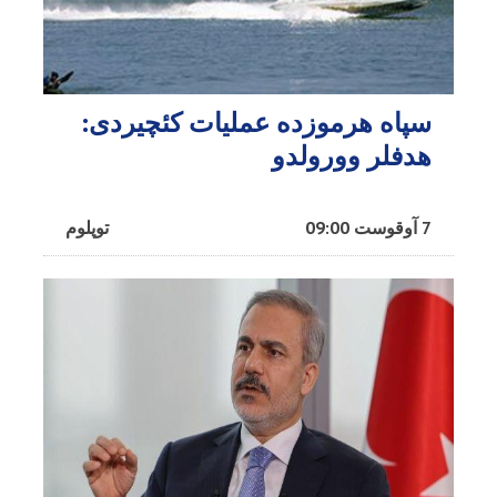
سپاه هرموزده عملیات کئچیردی:
هدفلر وورولدو
7 آوقوست 09:00
توپلوم