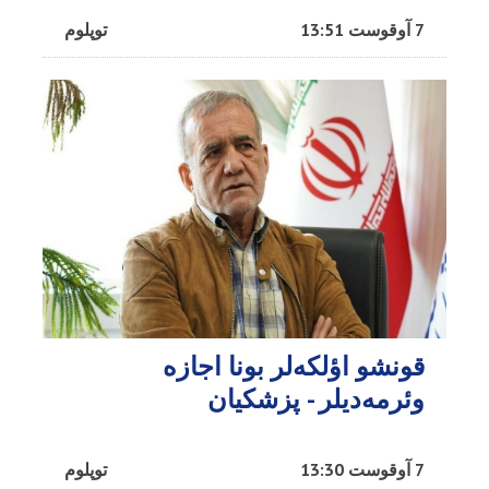
7 آوقوست 13:51
توپلوم
قونشو اؤلکه‌لر بونا اجازه
وئرمه‌دیلر - پزشکیان
7 آوقوست 13:30
توپلوم