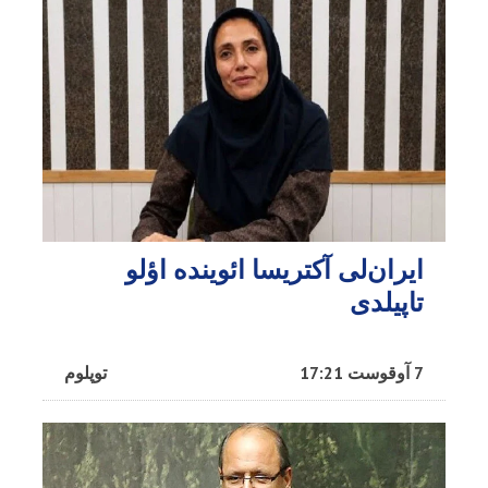
ایران‌لی آکتریسا ائوینده اؤلو
تاپیلدی
7 آوقوست 17:21
توپلوم