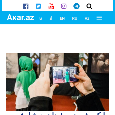
Axar.az
AZ
RU
EN
آذ
فا