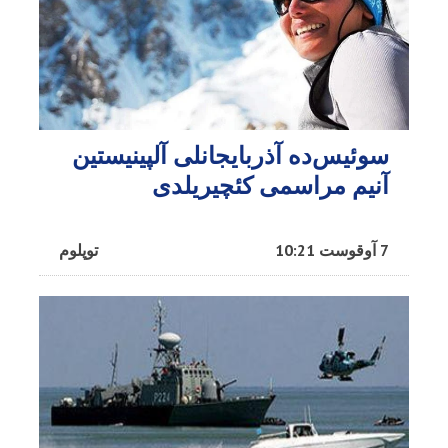
سوئیس‌ده آذربایجانلی آلپینیستین
آنیم مراسمی کئچیریلدی
7 آوقوست 10:21
توپلوم