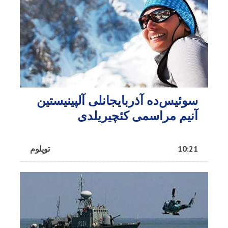
سوئیس‌ده آذربایجانلی آلپینیستین
آنیم مراسمی کئچیریلدی
10:21
توپلوم