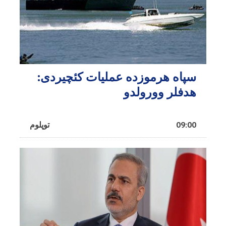
سپاه هرموزده عملیات کئچیردی:
هدفلر وورولدو
09:00
توپلوم