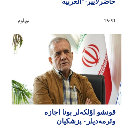
حاضرلاییر- "العربیه"
13:51
توپلوم
قونشو اؤلکه‌لر بونا اجازه
وئرمه‌دیلر - پزشکیان