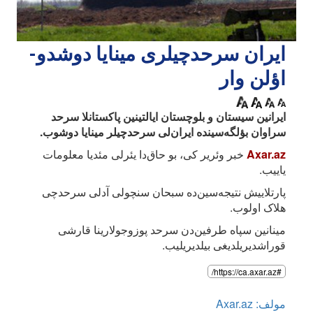
ایران سرحدچیلری مینایا دوشدو-
اؤلن وار
ایرانین سیستان و بلوچستان ایالتینین پاکستانلا سرحد
سراوان بؤلگه‌سینده ایران‌لی سرحدچیلر مینایا دوشوب.
Axar.az
خبر وئریر کی، بو حاق‌دا یئرلی مئدیا معلومات
یاییب.
پارتلاییش نتیجه‌سین‌ده سبحان سنچولی آدلی سرحدچی
هلاک اولوب.
مینانین سپاه طرفین‌دن سرحد پوزوجولارینا قارشی
قوراشدیریلدیغی بیلدیریلیب.
#https://ca.axar.az/
مولف: Axar.az