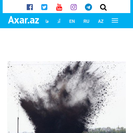
Axar.az
AZ
RU
EN
آذ
فا