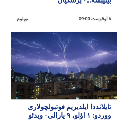
بیلیبسه... - پزشکیان
6 آوقوست 09:00
توپلوم
تایلانددا ایلدیریم فوتبولچولاری
ووردو: ۱ اؤلو، ۹ یارالی - ویدئو