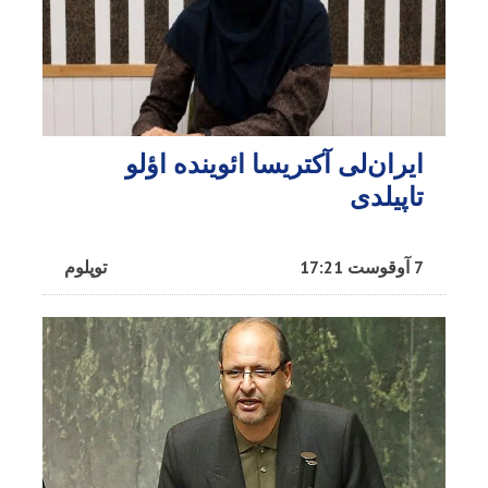
ایران‌لی آکتریسا ائوینده اؤلو
تاپیلدی
7 آوقوست 17:21
توپلوم