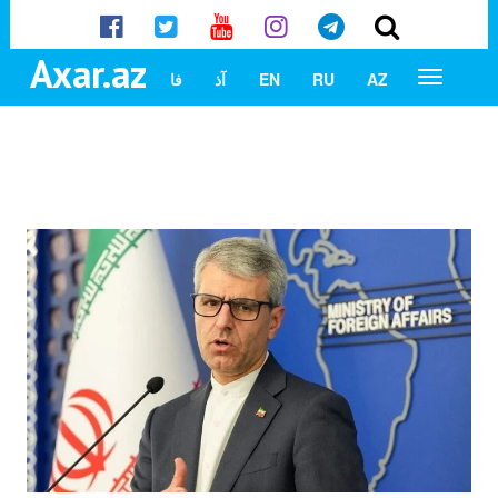
Axar.az
AZ
RU
EN
آذ
فا