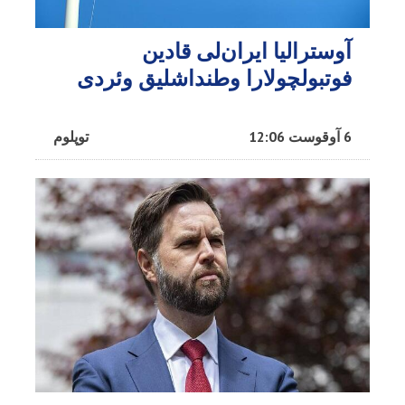
آوسترالیا ایران‌لی قادین
فوتبولچولارا وطنداشلیق وئردی
6 آوقوست 12:06
توپلوم