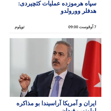
سپاه هرموزده عملیات کئچیردی:
هدفلر وورولدو
7 آوقوست 09:00
توپلوم
ایران و آمریکا آراسیندا بو مذاکره
اولونور - فیدان