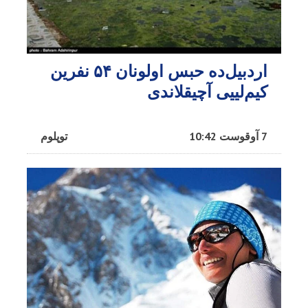
اردبیل‌ده حبس اولونان ۵۴ نفرین
کیم‌لییی آچیقلاندی
7 آوقوست 10:42
توپلوم