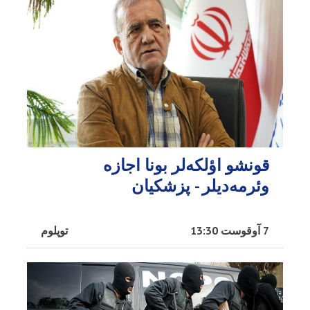
قونشو اؤلکه‌لر بونا اجازه
وئرمه‌دیلر - پزشکیان
7 آوقوست 13:30
توپلوم