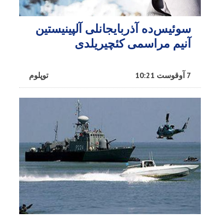
سوئیس‌ده آذربایجانلی آلپینیستین
آنیم مراسمی کئچیریلدی
7 آوقوست 10:21
توپلوم