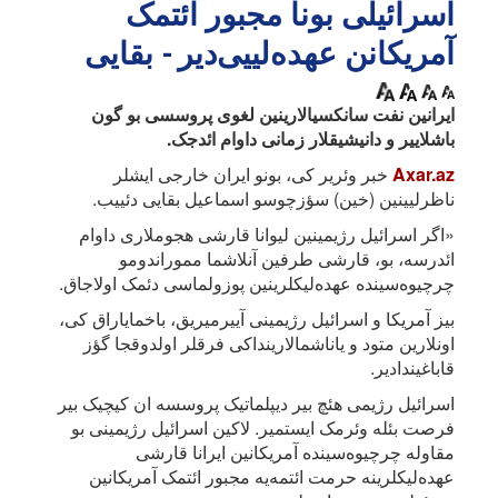
اسرائیلی بونا مجبور ائتمک
آمریکانن عهده‌لییی‌دیر - بقایی
ایرانین نفت سانکسیالارینین لغوی پروسسی بو گون
باشلاییر و دانیشیقلار زمانی داوام ائد‌جک.
Axar.az
خبر وئریر کی، بونو ایران خارجی ایشلر
ناظرلیینین (خین) سؤزچوسو اسماعیل بقایی دئییب.
«اگر اسرائیل رژیمینین لیوانا قارشی هجوملاری داوام
ائدرسه، بو، قارشی طرفین آنلاشما مموراندومو
چرچیوه‌سینده عهده‌لیکلرینین پوزولماسی دئمک اولاجاق.
بیز آمریکا و اسرائیل رژیمینی آییرمیریق، باخمایاراق کی،
اونلارین متود و یاناشمالارینداکی فرقلر اولدوقجا گؤز
قاباغیندادیر.
اسرائیل رژیمی هئچ بیر دیپلماتیک پروسسه ان کیچیک بیر
فرصت بئله وئرمک ایستمیر. لاکین اسرائیل رژیمینی بو
مقاوله چرچیوه‌سینده آمریکانین ایرانا قارشی
عهده‌لیکلرینه حرمت ائتمه‌یه مجبور ائتمک آمریکانین