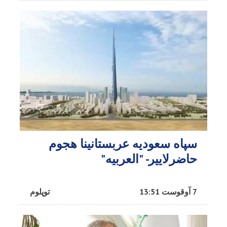
سپاه سعودیه عربستانینا هجوم
حاضرلاییر- "العربیه"
7 آوقوست 13:51
توپلوم