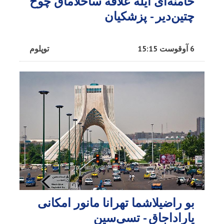
خامنه‌ای ایله علاقه ساخلاماق چوخ
چتین‌دیر - پزشکیان
6 آوقوست 15:15
توپلوم
بو راضیلاشما تهرانا مانور امکانی
یاراداجاق - تسی‌سین