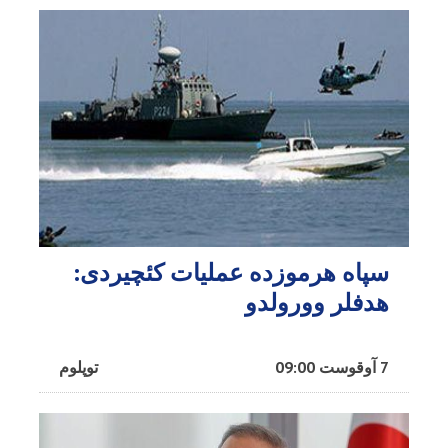
سپاه هرموزده عملیات کئچیردی:
هدفلر وورولدو
7 آوقوست 09:00
توپلوم