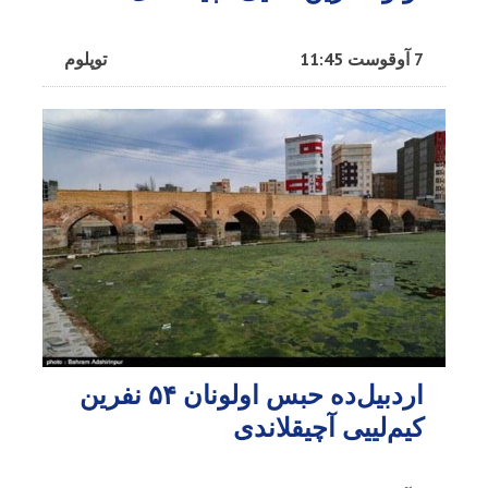
7 آوقوست 11:45
توپلوم
اردبیل‌ده حبس اولونان ۵۴ نفرین
کیم‌لییی آچیقلاندی