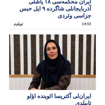
ایران محکمه‌سی ۱۸ یاشلی
آذربایجانلی شاگرده ۹ ایل حبس
جزاسی وئردی
14:53
توپلوم
ایران‌لی آکتریسا ائوینده اؤلو
تاپیلدی