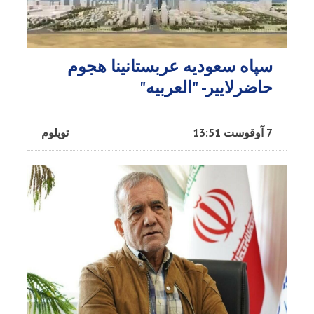
سپاه سعودیه عربستانینا هجوم
حاضرلاییر- "العربیه"
7 آوقوست 13:51
توپلوم