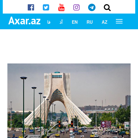
Axar.az
AZ
RU
EN
آذ
فا