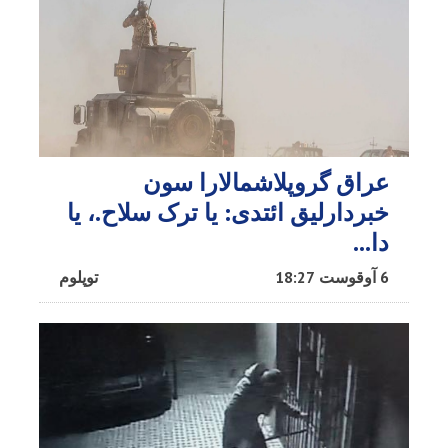
عراق گروپلاشمالارا سون
خبردارلیق ائتدی: یا ترک سلاح.، یا
دا…
6 آوقوست 18:27
توپلوم