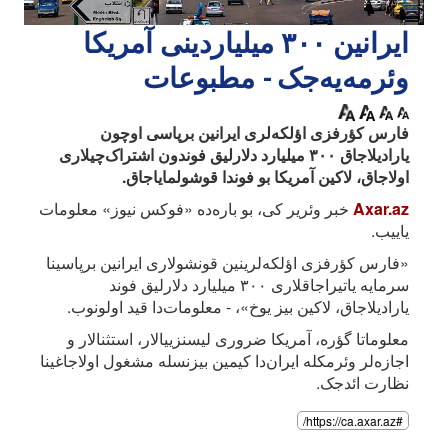
ایرانین ۳۰۰ میلیاردینی آمریکا
وئرمه‌یه‌جک - مطبوعات
فارس کؤرفزی اؤلکه‌لری ایرانین برپاسی اوچون
یارادیلاجاق ۳۰۰ میلیارد دلارلیق فوندون اشتراک‌چیلاری
اولاجاق، لاکین آمریکا بو فوندا قوشولمایاجاق.
Axar.az
خبر وئریر کی، بو باره‌ده «فوکس نیوز» معلومات
یاییب.
«فارس کؤرفزی اؤلکه‌لرینین قونشولاری ایرانین برپاسینا
سرمایه یاتیراجاقلاری ۳۰۰ میلیارد دلارلیق فوند
یارادیلاجاق، لاکین بیز یوخ»، - معلومات‌دا قید اولونوب.
معلوماتا گؤره، آمریکا ضروری لیسنزییالار، استثنالار و
اجازه‌لر وئرمکله ایران‌دا کیمین بیزنسله مشغول اولاجاغینا
نظارت ائد‌جک.
#https://ca.axar.az/