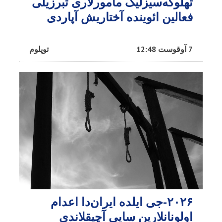
تهلوکه‌سیزلیک مأمورلاری تبرزیلی
فعالین ائوینده آختاریش آپاردی
7 آوقوست 12:48
توپلوم
۲۰۲۶-جی ایلده ایران‌دا اعدام
اولونانلارین سایی آچیقلاندی