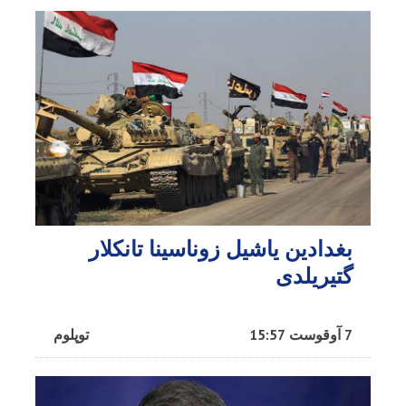
بغدادین یاشیل زوناسینا تانکلار
گتیریلدی
7 آوقوست 15:57
توپلوم