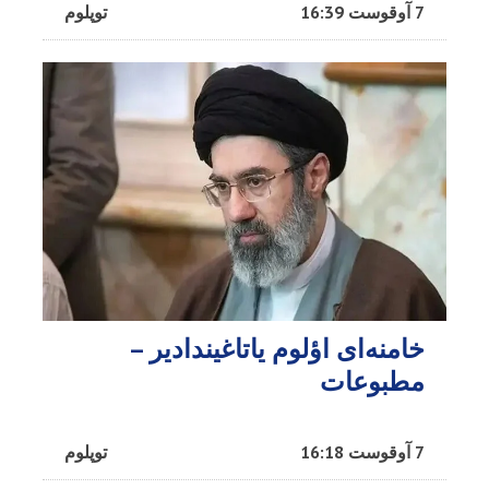
7 آوقوست 16:39
توپلوم
خامنه‌ای اؤلوم یاتاغیندادیر –
مطبوعات
7 آوقوست 16:18
توپلوم