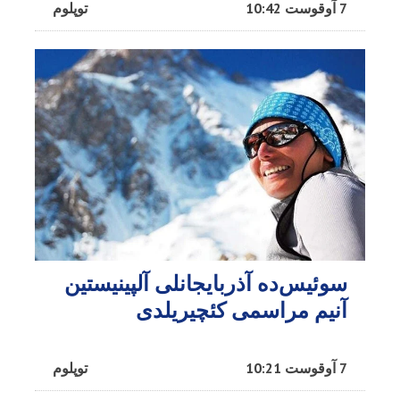
7 آوقوست 10:42
توپلوم
سوئیس‌ده آذربایجانلی آلپینیستین
آنیم مراسمی کئچیریلدی
7 آوقوست 10:21
توپلوم