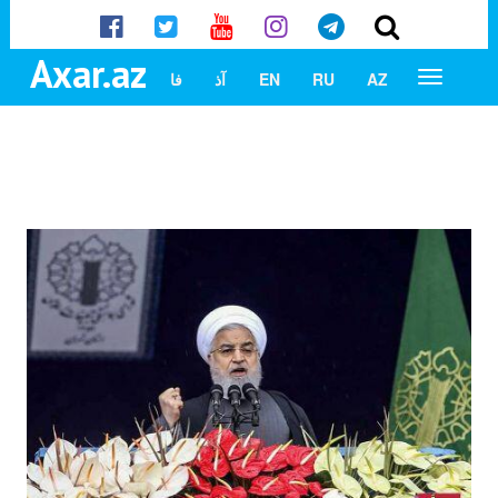
Axar.az
AZ
RU
EN
آذ
فا