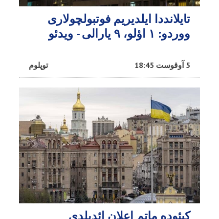
تایلانددا ایلدیریم فوتبولچولاری
ووردو: ۱ اؤلو، ۹ یارالی - ویدئو
5 آوقوست 18:45
توپلوم
کیئوده ماتم اعلان ائدیلدی