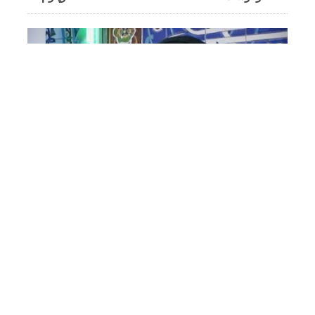
آملی یئنه دانیشدی- اسرائیل
ترامپی هجوما تشویق ائدیب
حسن آملی
4 آوقوست 12:27
توپلوم