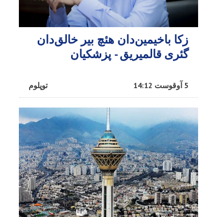
زکا باخیمین‌دان هئچ بیر خالق‌دان
گئری قالمیریق - پزشکیان
5 آوقوست 14:12
توپلوم