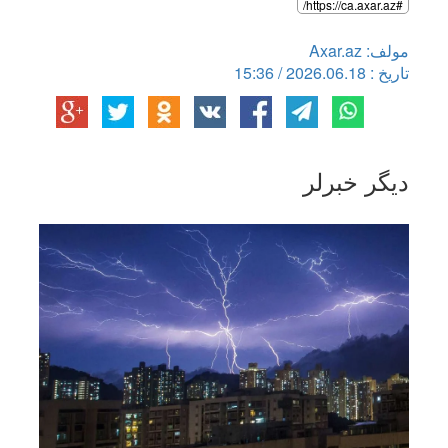
#https://ca.axar.az/
مولف: Axar.az
تاریخ : 2026.06.18 / 15:36
دیگر خبرلر