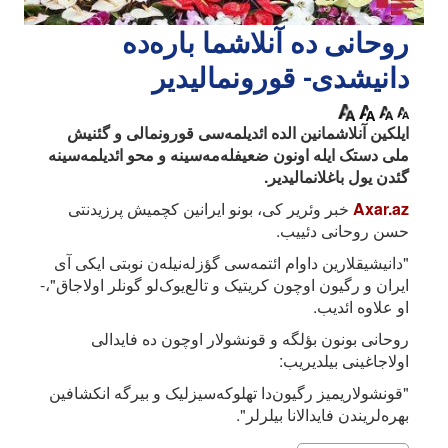
روحانی ده آنلاشما باره‌ده
دانیشدی- قورونمالیدیر
ایلکین آنلاشمانین الده ائدیلمه‌سی قورونمالی و گئنیش
ملی دستک ایله اونون ضعیفله‌مه‌سینه و محو ائدیلمه‌سینه
گئدن یول باغلانمالیدیر.
Axar.az
خبر وئریر کی، بونو ایرانین کچمیش پرزیدنتی
حسن روحانی دئییب.
"دانیشیقلارین داوام ائتمه‌سی گؤزله‌نیله‌ن نوبتی ایکی آی
ایران و رگیون اوچون کریتیک و تالع‌یوک‌لو گونلر اولاجاق"،-
او علاوه ائدیب.
روحانی بونون بؤلگه و قونشولار اوچون ده فایدالی
اولاجاغینی بیلدیریب:
"قونشولاریمیز رگیون‌دا تهلوکه‌سیزلیک و بیرگه انکشافین
بهره‌لریندن فایدالانا بیلرلر".