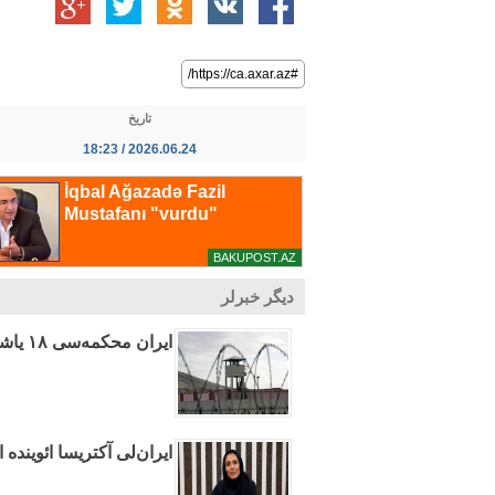
#https://ca.axar.az/
تاریخ
2026.06.24 / 18:23
دیگر خبرلر
ایران محکمه‌سی ۱۸ یاشلی آذربایجانلی شاگرده ۹ ایل حبس جزاسی وئردی
ایران‌لی آکتریسا ائوینده ا