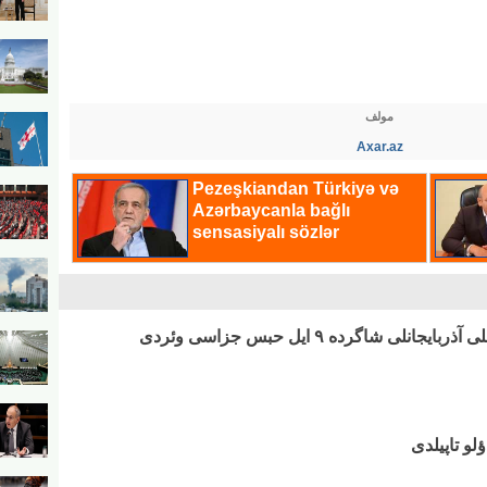
مولف
Axar.az
ؤلو تاپیلدی