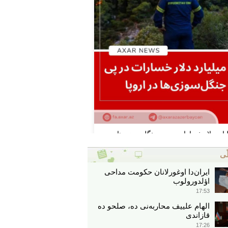
ّی
ایران‌دا اوغورلانان حکومت مداحی
اؤلدورولوب
17:53
الهام علییف محاربه‌نی ده، صلحو ده
قازاندی
17:26