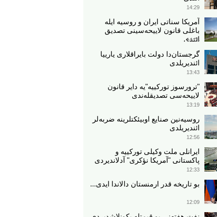
14:29
آمریکا سناتی ایران و روسیه ایله
باغلی قانون لاییحه‌سینی تصدیق
ائتدی
14:06
گرجستان‌دا دولت بایراقلاری یارییا
ائندیریلدی
13:43
"ترورسوز تورکییه"یه دایر قانون
لاییحه‌سی تصدیقله‌ندی
13:19
روسیه‌نین صنایع اوبیئکتلرینه ضربه‌لر
ائندیریلدی
12:56
ایرانلی ملت وکیلی تورکییه و
پاکستانی "آمریکا نؤکری" آدلاندیردی
12:33
بو تاریخه قدر ارمنستان دالاندا ایدی...
12:09
نفت هفته‌نی بو قیمتله یکونلاشدیردی