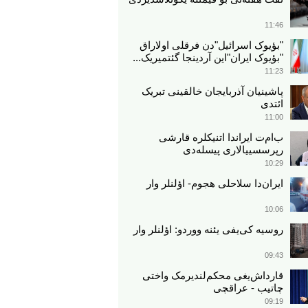
11:46
"بؤیوک اسرائیل"دن فرقلی اولاراق
"بؤیوک ایران"این آردینجا گئتمیریک...
11:23
پاشینیان آذربایجان خالقینی تبریک
ائتدی
11:00
ب‌ام‌ت ایراندا اتنیکلره قارشی
رپرسسییالاری پیسله‌دی
10:29
ایران‌دا سلاحلی هجوم- اؤلنلر وار
10:06
روسیه کی‌یفی یئنه ووردو: اؤلنلر وار
09:43
قارداش‌یغی محکم‌لندیرمک واختی
چاتیب - عراقچی
09:19