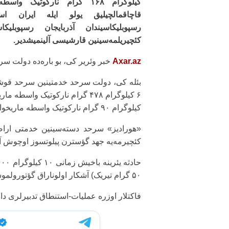
کیلوگرام ۱۶۸ گرام نارکوتیک واسطه
قاچاقمالچیلیق یولو ایله ایران اسل
رسپوبلیکاسیندان آذربایجان رسپوبلیکاس
کئچیریلمه‌سینین قارشیسی آلینمیشدیر.
Axar.az
خبر وئریر کی، بو باره‌ده دولت س
بئله کی، دولت سرحد خدمتینین سرحد قوشو
کیلوگرام ۹۰ گرام نارکوتیک واسطه ماریخوانا آشکارلانمیشدیر.
«هورادیز» سرحد دسته‌سینین خدمتی اراض
کئچیرمه‌یه جهد گؤسترن پیلوتسوز اوچوش آپ
۵۰ گرام تیریک) آشکار اولوناراق گؤتورولموشدور.
فاکتلار اوزره عملیات-استنطاق تدبیرلری داوا