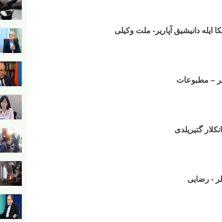
کا ایله دانیشیق آپاریر- ملت وکیلی
دیر – مطبوعات
نکلار گتیریلدی
یلر - رضایی