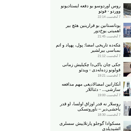
روس اوردوسو بو دفعه ایستادیونو
ووردو - فوتو
7 آوقوست 22:14
یونانستانین بو قرارینین هئچ بیر
اهمیتی یوخ‌دور
7 آوقوست 21:45
مَکه‌ده تاریخی امضا: پول، پهپاد و اتم
بمباسی بیرلشیر
7 آوقوست 21:12
جکی چان باکی‌دا چکیلیش زمانی
قولونو زده‌له‌دی - ویدئو
7 آوقوست 19:21
آنکارانین امضالادیغی مهم مدافعه
سازشی... - دئتاللار
7 آوقوست 19:00
روسلار نه قدر اوزاق اولسا، او قدر
یاخشی‌دیر – ناوروتسکی
7 آوقوست 18:30
مسکوادا گوجلو پارتلاییش سسلری
ائشیدیلدی