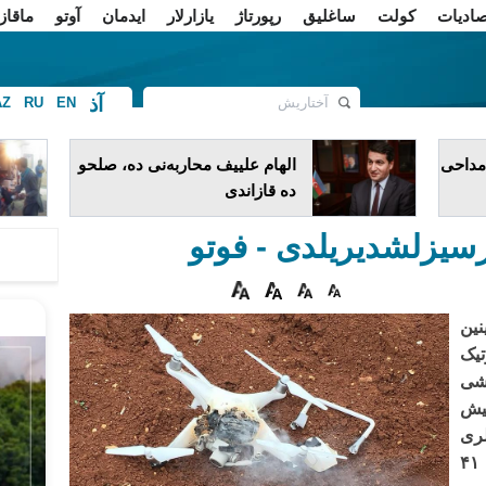
صادیات
کولت
ساغلیق
رپورتاژ
یازارلار
ایدمان
آوتو
ماقاز
آذ
AZ
RU
EN
ف
 مداحی
الهام علییف محاربه‌نی ده، صلحو
ده قازاندی
رسیزلشدیریلدی - فوتو
ین
تیک
شی
میش
ری
نتیجه‌سینده سون گونلرده عمومیلیکده ۴۱