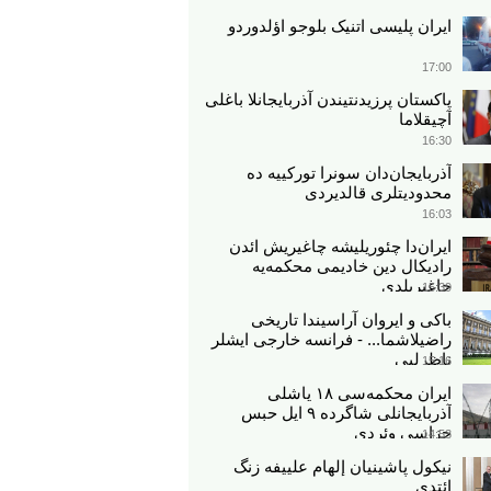
ایران پلیسی اتنیک بلوجو اؤلدوردو
17:00
پاکستان پرزیدنتیندن آذربایجانلا باغلی
آچیقلاما
16:30
آذربایجان‌دان سونرا تورکییه ده
محدودیتلری قالدیردی
16:03
ایران‌دا چئوریلیشه چاغیریش ائد‌ن
رادیکال دین خادیمی محکمه‌یه
چاغیریلدی
15:39
باکی و ایروان آراسیندا تاریخی
راضیلاشما... - فرانسه خارجی ایشلر
ناظرلیی
15:16
ایران محکمه‌سی ۱۸ یاشلی
آذربایجانلی شاگرده ۹ ایل حبس
جزاسی وئردی
14:53
نیکول پاشینیان إلهام علييفه زنگ
ائتدی