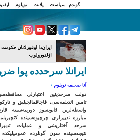
گوندم
سیاست
پلانت
توپلوم
ایقتی
اخبار فارسی
چاغداش تریبونو
ایران‌دا اوغورلانان حکومت
اؤلدورولوب
ایرانلا سرحدده پوا ضر
آنا صحیفه
توپلوم
دولت سرحدینین اعتبارلی محافظه‌سین
تامین ائدیلمه‌سی، قاچاقمالچیلیق و نارکو
واسطه‌لرین قانونسوز دورییه‌سینه قار
مبارزه تدبیرلری چرچیوه‌سینده کئچیریل
سرحد آختاریشی و عملیات تدبیرل