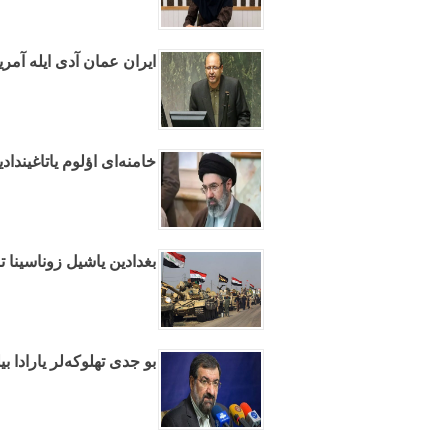
ایران عمان آدی ایله آمری
خامنه‌ای اؤلوم یاتاغیندا
بغدادین یاشیل زوناسینا تا
بو جدی تهلوکه‌لر یارادا ب