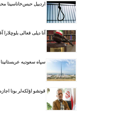
اردبیل حبس‌خاناسینا مح
آنا دیلی فعالی بلوچلارا
سپاه سعودیه عربستانینا 
قونشو اؤلکه‌لر بونا اجازه