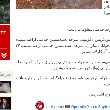
‌نین
ام
ینا
رحد خدمتی معلومات یاییب.
نلارینین «گؤیتپه» سرحد دسته‌سینین خدمتی اراضی‌سینده
۶ کیلوگرام ۴۷۸ گرام نارکوتیک واسطه ماریخوانا، «لنکران» سرحد دسته‌سینین خدمتی اراضی‌سینده ۲۴
ی‌سینده ایسه دولت سرحدینی پوزاراق نارکوتیک واسطه
اراتی (پوا) ضررسیزلشدیریلمیشدیر.
خبر خط
حادثه یئرینه باخیش زمانی ۱۰ کیلوگرام ۶۰۰ گرام نارکوتیک واسطه (۱۰ کیلوگرام ۵۵۰ گرام ماریخوانا و
م ائتدیریلیر.