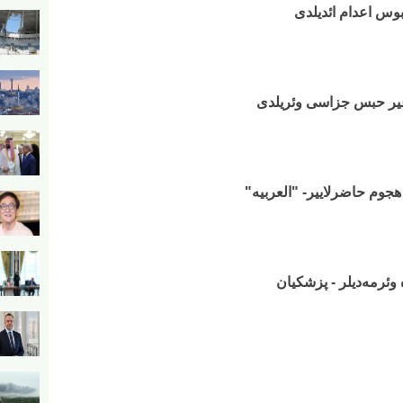
بوس اعدام ائدیلدی
 آغیر حبس جزاسی وئریلدی
هجوم حاضرلاییر- "العربیه"
 وئرمه‌دیلر - پزشکیان