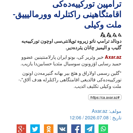
ترامپین تورکییه‌ده‌کی
اقامتگاهینی راکتلرله وورمالیییق-
ملت وکیلی
دونالد ترامپ ناتو زیروه توپلانتی‌سی اوچون تورکییه‌یه
گلیب و الیمیز چاتان یئرده‌دیر.
Axar.az
خبر وئریر کی، بونو ایران پارلامنتینین عضوو
حمید رسایی اؤزونون سوسیال مئدیا حسابین‌دا یازیب.
"گلین رسمی اولاراق و هئچ بیر بهانه گتیرمه‌دن اونون
تورکییه‌ده‌کی قالدیغی اقامتگاهی راکتلرله هدف آلاق"،-
ملت وکیلی تکلیف ائدیب.
#https://ca.axar.az/
مولف: Axar.az
تاریخ : 2026.07.08 / 12:06