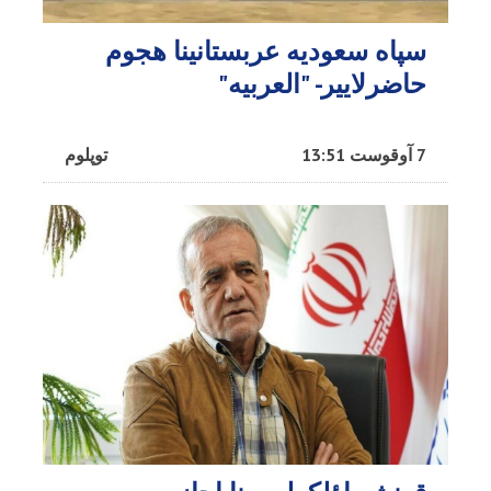
سپاه سعودیه عربستانینا هجوم
حاضرلاییر- "العربیه"
7 آوقوست 13:51
توپلوم