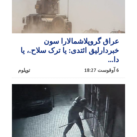
عراق گروپلاشمالارا سون
خبردارلیق ائتدی: یا ترک سلاح.، یا
دا…
6 آوقوست 18:27
توپلوم