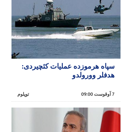
سپاه هرموزده عملیات کئچیردی:
هدفلر وورولدو
7 آوقوست 09:00
توپلوم