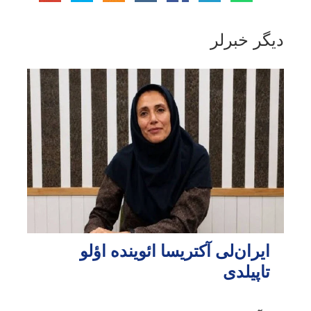
دیگر خبرلر
ایران‌لی آکتریسا ائوینده اؤلو
تاپیلدی