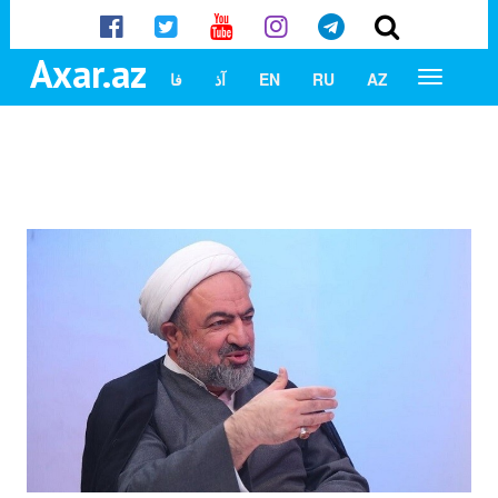
Axar.az
AZ
RU
EN
آذ
فا