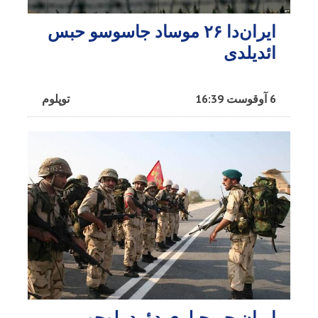
ایران‌دا ۲۶ موساد جاسوسو حبس
ائدیلدی
6 آوقوست 16:39
توپلوم
ایران حربچیلری دؤرد بلوجو