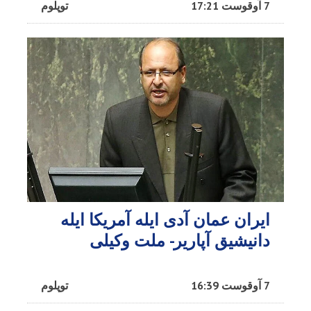
7 آوقوست 17:21
توپلوم
ایران عمان آدی ایله آمریکا ایله
دانیشیق آپاریر- ملت وکیلی
7 آوقوست 16:39
توپلوم