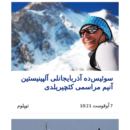
سوئیس‌ده آذربایجانلی آلپینیستین
آنیم مراسمی کئچیریلدی
7 آوقوست 10:21
توپلوم