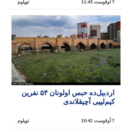
7 آوقوست 11:45
توپلوم
اردبیل‌ده حبس اولونان ۵۴ نفرین
کیم‌لییی آچیقلاندی
7 آوقوست 10:42
توپلوم