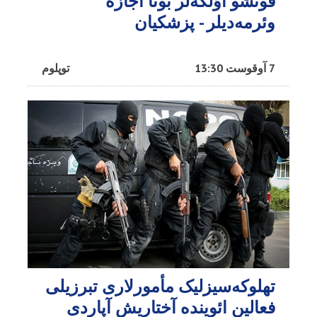
قونشو اؤلکه‌لر بونا اجازه
وئرمه‌دیلر - پزشکیان
7 آوقوست 13:30
توپلوم
تهلوکه‌سیزلیک مأمورلاری تبرزیلی
فعالین ائوینده آختاریش آپاردی