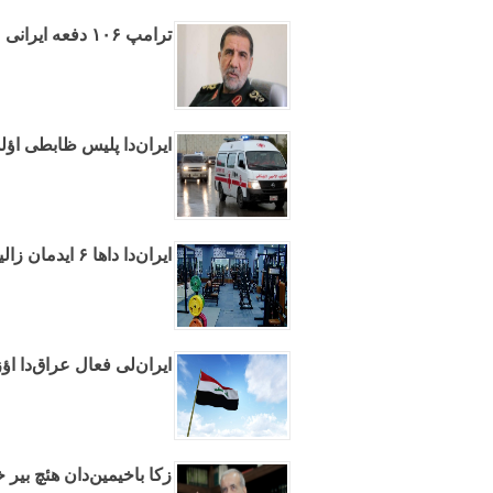
ترامپ ۱۰۶ دفعه ایرانی مغلوب ائدیب – کوثری
ایران‌دا پلیس ظابطی اؤل
ایران‌دا داها ۶ ایدمان زالینین فعالیتینه قاداغا قویولدو
ایران‌لی فعال عراق‌دا اؤ
زکا باخیمین‌دان هئچ بیر 