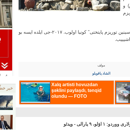
) و
یزم
قید ائدک کی، ۲۰۱۶-جی ایلده "ایسلام دونیاسینین توریزم پایتختی" کونیا اولوب. ۲۰۱۷-جی ایلده ایسه بو
مولف
الشاد یاقوبلو
خبر خط
اؤلو، ۹ یارالی - ویدئو