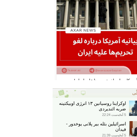
ّی
اوکراینا روسیانین ۱۳ انرژی اوبیکتینه
ضربه ائندیردی
5 آوقوست 22:24
اسرائیلین بئله بیر پلانی یوخدور -
فیدان
5 آوقوست 21:39