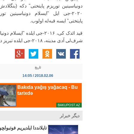
دونیاسینین توریزم پایتختی" دکه (بنگلادش
۲۰۲۰-جی ایل "ایسلام دونیاسینین تور
پایتختی" ایسه قبه‌له اولوب.
شرف‌لی آدی مدینه، ۲۰۱۸-جی ایلده تبریز داشیییب.
تاریخ
2018.02.06 / 14:05
دیگر خبرلر
تایلانددا ایلدیریم فوتبولچولاری ووردو: ۱ 