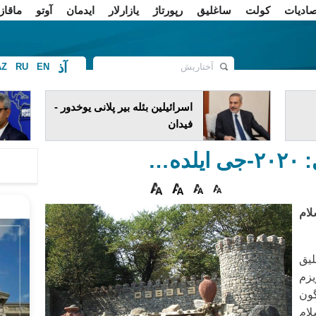
صادیات
کولت
ساغلیق
رپورتاژ
یازارلار
ایدمان
آوتو
ماقاز
آذ
AZ
RU
EN
ف
اسرائیلین بئله بیر پلانی یوخدور -
فیدان
ده…
یسلام
لیق
یزم
 گون
 "ایسلام