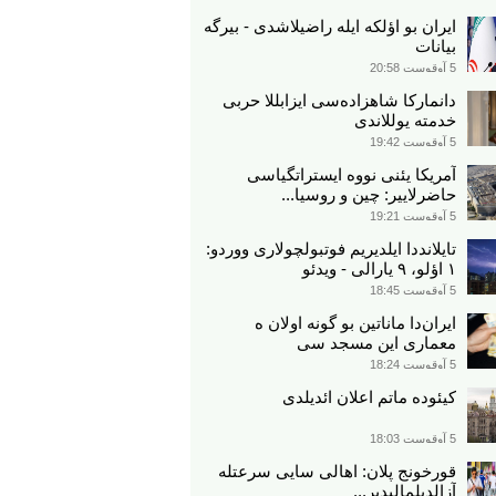
ایران بو اؤلکه ایله راضیلاشدی - بیرگه
بیانات
5 آوقوست 20:58
دانمارکا شاهزاده‌سی ایزابللا حربی
خدمته یوللاندی
5 آوقوست 19:42
آمریکا یئنی نووه ایستراتگیاسی
حاضرلاییر: چین و روسیا...
5 آوقوست 19:21
تایلانددا ایلدیریم فوتبولچولاری ووردو:
۱ اؤلو، ۹ یارالی - ویدئو
5 آوقوست 18:45
ایران‌دا ماناتین بو گونه اولان ه
معماری این مسجد سی
5 آوقوست 18:24
کیئوده ماتم اعلان ائدیلدی
5 آوقوست 18:03
قورخونج پلان: اهالی سایی سرعتله
آزالدیلمالیدیر...