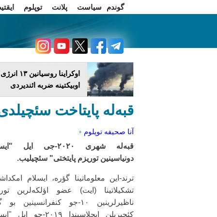
گوندم
سیاست
پلانت
توپلوم
ایقتی
اخبار فارسی
چاغداش تریبونو
اوکراینا روسیانین ۱۳ انرژی
اوبیکتینه ضربه ائندیردی
قبه‌له پایتاخت سئچیلدی: ۲۰۲۰-جی ایل
آنا صحیفه
توپلوم
قبه‌له شهری ۲۰۲۰-جی ایل "ا
دونیاسینین توریزم پایتختی" سئچیلیب.
ترند-این معلوماتینا گؤره، ایسلام امکداش
تشکیلاتینا (ایت) عضو اؤلکه‌لرین تور
ناظیرلرینین ۱۰-جو کنفرانسینین بو
کئچیریلن ایجلاسیندا ۲۰۱۹-جو ایل