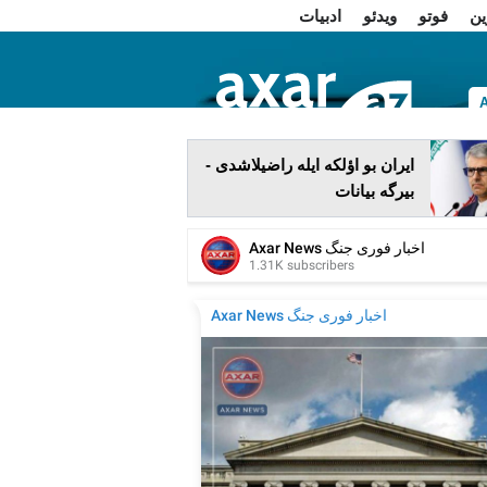
ین
فوتو
ویدئو
ادبیات
ا
ایران بو اؤلکه ایله راضیلاشدی -
بیرگه بیانات