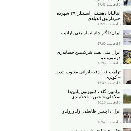
5 آوقوست 17:42
ایتالیادا دهشتلی ایستیلر: ۲۷ شهرده
خبردارلیق ائدیلدی
5 آوقوست 17:21
ایران‌دا گاز چاتیشمازلیغی یارانیب
5 آوقوست 17:00
ایران ملی نفت شرکتینین حسابلاری
دوندورولدو
5 آوقوست 16:39
ترامپ ۱۰۶ دفعه ایرانی مغلوب ائدیب
– کوثری
5 آوقوست 16:39
ترامپین گلف کلوبونون یانین‌دا
سلاحلی شخص ساخلانیلدی
5 آوقوست 16:18
ایران‌دا پلیس ظابطی اؤلدورولدو
5 آوقوست 15:57
جکی چان ایچریشهرده: بعضی