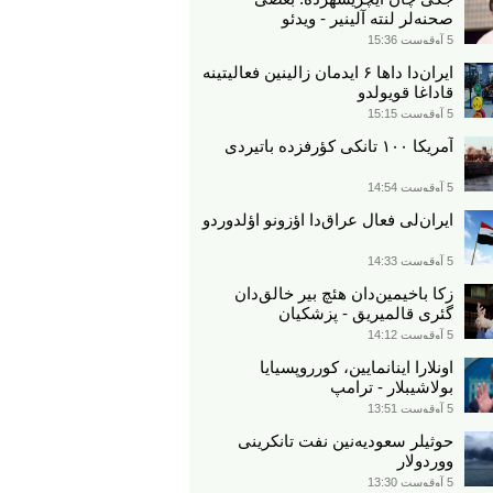
صحنه‌لر لنته آلینیر - ویدئو
5 آوقوست 15:36
ایران‌دا داها ۶ ایدمان زالینین فعالیتینه
قاداغا قویولدو
5 آوقوست 15:15
آمریکا ۱۰۰ تانکی کؤرفزده باتیردی
5 آوقوست 14:54
ایران‌لی فعال عراق‌دا اؤزونو اؤلدوردو
5 آوقوست 14:33
زکا باخیمین‌دان هئچ بیر خالق‌دان
گئری قالمیریق - پزشکیان
5 آوقوست 14:12
اونلارا اینانمایین، کورروپسیایا
بولاشیبلار - ترامپ
5 آوقوست 13:51
حوثیلر سعودیه‌نین نفت تانکرینی
ووردولار
5 آوقوست 13:30