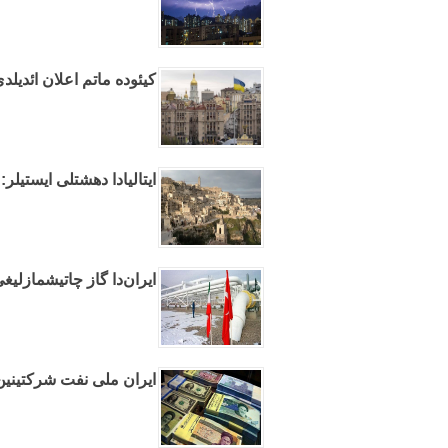
کیئوده ماتم اعلان ائدیلد
ایتالیادا دهشتلی ایستیلر: ۲۷ شهرده خبردارلیق ائدیلدی
ایران‌دا گاز چاتیشمازلیغی
ایران ملی نفت شرکتینین