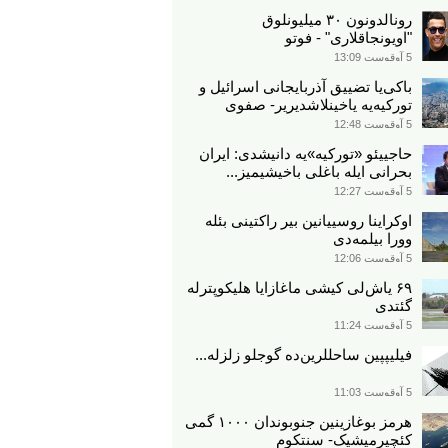
رونالدونون ۳۰ میلیونلوق
"اویونجاقلاری" - فوتو
5 آوقوست 13:09
باکی‌یا تضییق آذربایجانی اسرائیل و
تورکیه‌یه یاخینلاشدیریر- صفوی
5 آوقوست 12:48
حاجییئو «تورکیه»یه دانیشدی: ایران
بحرانی ایله باغلی باخیشیمیز...
5 آوقوست 12:27
اوکراینا روسییانین بیر راکتینی بئله
وورا بیلمه‌دی
5 آوقوست 12:06
۶۹ یاش‌لی کیشی ماغازایا هلیکوپترله
گئتدی
5 آوقوست 11:24
فیلیپپین ساحللرین‌ده گوجلو زلزله...
5 آوقوست 11:03
هرمز بوغازینین جنوبوندان ۱۰۰۰ گمی
کئچیرمیشیک- سنتکوم