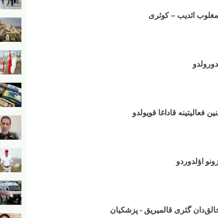
دورولدو
زونو اؤلدوردو
خالق‌دان گئری قالمیریق - پزشکیان