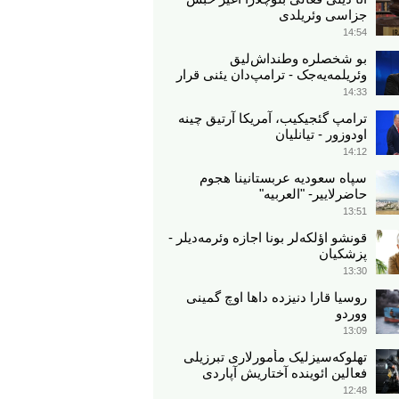
جزاسی وئریلدی
14:54
بو شخصلره وطنداش‌لیق
وئریلمه‌یه‌جک - ترامپ‌دان یئنی قرار
14:33
ترامپ گئجیکیب، آمریکا آرتیق چینه
اودوزور - تیانلیان
14:12
سپاه سعودیه عربستانینا هجوم
حاضرلاییر- "العربیه"
13:51
قونشو اؤلکه‌لر بونا اجازه وئرمه‌دیلر -
پزشکیان
13:30
روسیا قارا دنیزده داها اوچ گمینی
ووردو
13:09
تهلوکه‌سیزلیک مأمورلاری تبرزیلی
فعالین ائوینده آختاریش آپاردی
12:48