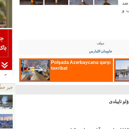
 ضد
ب و
مولف
جاویدان ائلبارس
خبر خط
ؤلو تاپیلدی