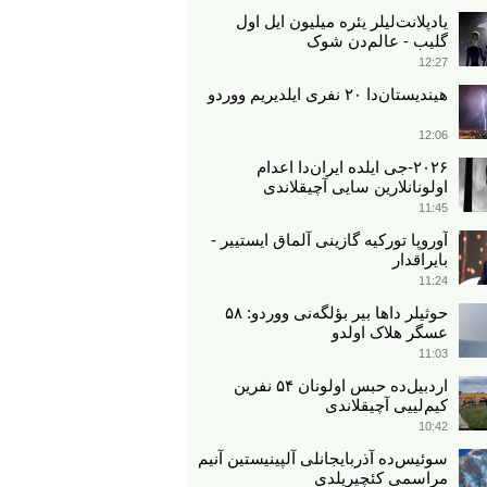
یادپلانت‌لیلر یئره میلیون ایل اول
گلیب - عالم‌دن شوک
12:27
هیندیستان‌دا ۲۰ نفری ایلدیریم ووردو
12:06
۲۰۲۶-جی ایلده ایران‌دا اعدام
اولونانلارین سایی آچیقلاندی
11:45
آوروپا تورکیه گازینی آلماق ایستییر -
بایراقدار
11:24
حوثیلر داها بیر بؤلگه‌نی ووردو: ۵۸
عسگر هلاک اولدو
11:03
اردبیل‌ده حبس اولونان ۵۴ نفرین
کیم‌لییی آچیقلاندی
10:42
سوئیس‌ده آذربایجانلی آلپینیستین آنیم
مراسمی کئچیریلدی