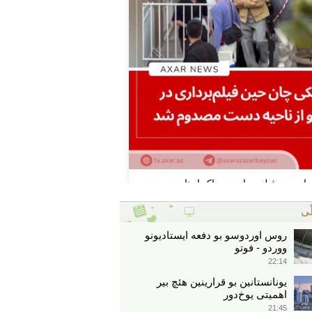
ّی
روس اوردوسو بو دفعه ایستادیونو
ووردو - فوتو
22:14
یونانستانین بو قرارینین هئچ بیر
اهمیتی یوخ‌دور
21:45