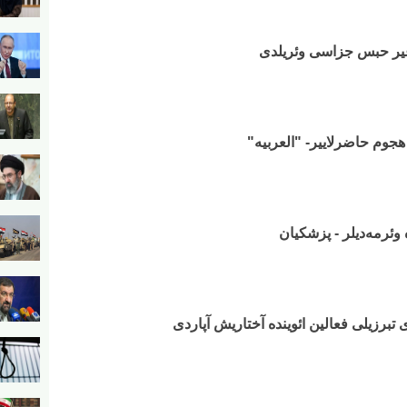
 آغیر حبس جزاسی وئریلدی
هجوم حاضرلاییر- "العربیه"
 وئرمه‌دیلر - پزشکیان
 تبرزیلی فعالین ائوینده آختاریش آپاردی