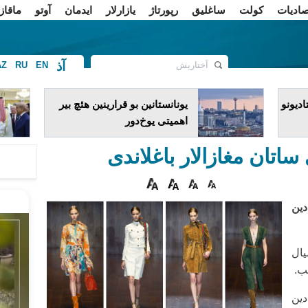
صادیات
کولت
ساغلیق
رپورتاژ
یازارلار
ایدمان
آوتو
ماقاز
آذ
AZ
RU
EN
ف
دیونو
یونانستانین بو قرارینین هئچ بیر
اهمیتی یوخ‌دور
 ساتان مغازالار باغلاندی
دین
یال
یب.
دین