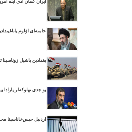
ایران عمان آدی ایله آمری
خامنه‌ای اؤلوم یاتاغیندا
بغدادین یاشیل زوناسینا تا
بو جدی تهلوکه‌لر یارادا ب
اردبیل حبس‌خاناسینا مح