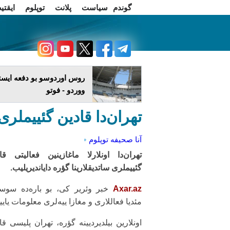
گوندم
سیاست
پلانت
توپلوم
ایقتی
اخبار فارسی
چاغداش تریبونو
روس اوردوسو بو دفعه ایستا
ووردو - فوتو
تهران‌دا قادین گئییملری
آنا صحیفه
توپلوم
تهران‌دا اونلارلا ماغازینین فعالیتی قا
گئییملری ساتدیقلارینا گؤره دایاندیریلیب.
Axar.az
خبر وئریر کی، بو باره‌ده سوس
مئدیا فعاللاری و مغازا ییه‌لری معلومات یای
اونلارین بیلدیردیینه گؤره، تهران پلیسی قا