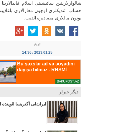
شالوارلارینین ساتیشینی اسلام قایدالارینا
حساب ائتدیکلری اوچون مغازالاری باغلایی
بوتون ماللاری مصادیره ائدیب.
تاریخ
2023.01.25 / 14:36
دیگر خبرلر
ایران‌لی آکتریسا ائوینده ا