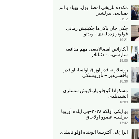
مَکه‌ده تاریخی امضا: پول، پهپاد و اتم
بمباسی بیرلشیر
21:12
جکی چان باکی‌دا چکیلیش زمانی
قولونو زده‌له‌دی - ویدئو
19:21
آنکارانین امضالادیغی مهم مدافعه
سازشی... - دئتاللار
19:00
روسلار نه قدر اوزاق اولسا، او قدر
یاخشی‌دیر – ناوروتسکی
18:30
مسکوادا گوجلو پارتلاییش سسلری
ائشیدیلدی
18:03
بو ایکی اؤلکه ۲۰۲۸-جی ایلده آوروپا
بیرلیینه عضوو اولاجاق
17:42
ایران‌لی آکتریسا ائوینده اؤلو تاپیلدی