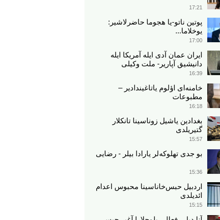
17:21
پوتین ناتو-یا هجوما حاضرلاشیر:
یوخلاما...
17:00
ایران عمان آدی ایله آمریکا ایله
دانیشیق آپاریر- ملت وکیلی
16:39
خامنه‌ای اؤلوم یاتاغیندادیر –
مطبوعات
16:18
بغدادین یاشیل زوناسینا تانکلار
گتیریلدی
15:57
بو جدی تهلوکه‌لر یارادا بیلر - رضایی
15:36
اردبیل حبس‌خاناسینا محبوس اعدام
ائدیلدی
15:15
آنا دیلی فعالی بلوچلارا آغیر حبس