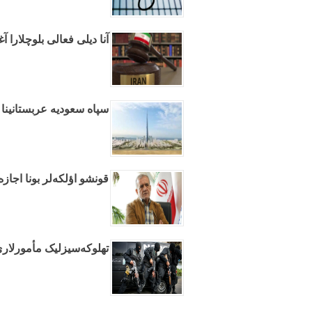
آنا دیلی فعالی بلوچلارا
سپاه سعودیه عربستانینا 
قونشو اؤلکه‌لر بونا اجازه
تهلوکه‌سیزلیک مأمورلاری