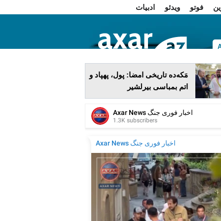
ین
فوتو
ویدئو
ادبیات
ا
مَکه‌ده تاریخی امضا: پول، پهپاد و
اتم بمباسی بیرلشیر