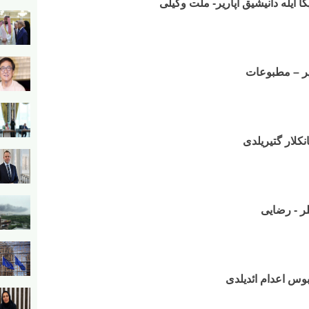
کا ایله دانیشیق آپاریر- ملت وکیلی
دیر – مطبوعات
نکلار گتیریلدی
یلر - رضایی
بوس اعدام ائدیلدی