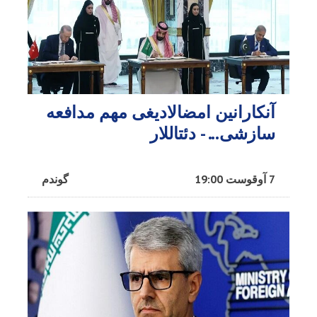
آنکارانین امضالادیغی مهم مدافعه
سازشی... - دئتاللار
7 آوقوست 19:00
گوندم