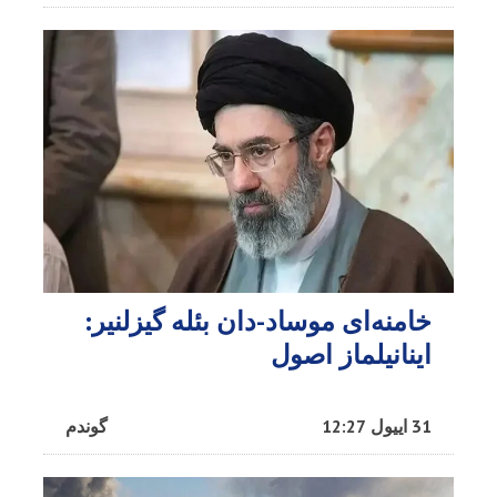
خامنه‌ای موساد-دان بئله گیزلنیر:
اینانیلماز اصول
31 اییول 12:27
گوندم