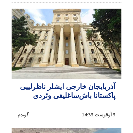
آذربایجان خارجی ایشلر ناظرلییی
پاکستانا باش‌ساغلیغی وئردی
3 آوقوست 14:33
گوندم