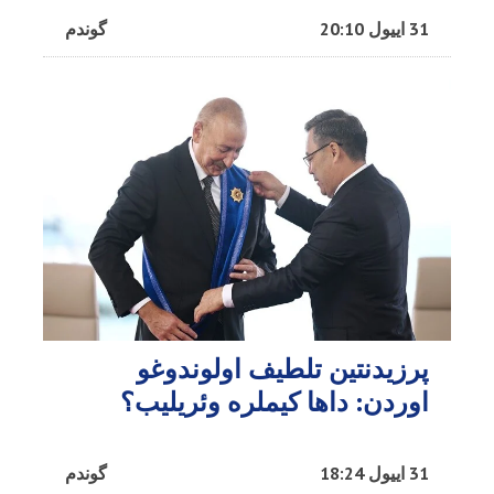
31 اییول 20:10
گوندم
پرزیدنتین تلطیف اولوندوغو
اوردن: داها کیملره وئریلیب؟
31 اییول 18:24
گوندم