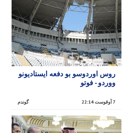
روس اوردوسو بو دفعه ایستادیونو
ووردو - فوتو
7 آوقوست 22:14
گوندم