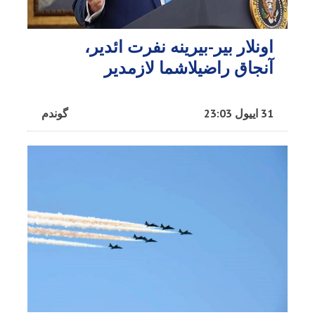
اونلار بیر-بیرینه نفرت ائدیر،
آنجاق راضیلاشما لازمدیر
31 اییول 23:03
گوندم