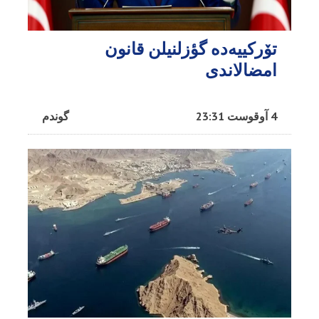
تۆرکییه‌ده گؤزلنیلن قانون
امضالاندی
4 آوقوست 23:31
گوندم