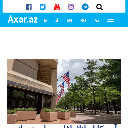
Axar.az
AZ
RU
EN
آذ
فا