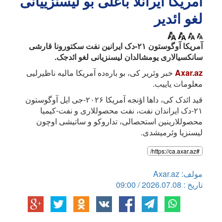
آمریکا ایرانلا باغلی بو لیسنزییانی
لغو ائدیر
آمریکا آوگوستون ۲۱-دک ایرانین نفت سکتورونا قارشی
سانکسیالاری یومشالدان لیسنزیانی لغو ائد‌جک.
Axar.az
خبر وئریر کی، بو باره‌ده آمریکا مالیه ناظیرلیی
معلومات یاییب.
قید ائدک کی، داها اؤنجه آمریکا ۲۰۲۶-جی ایل آوگوستون
۲۱-دک ایراندان نفت، نفت محصوللاری و نفت-کیمیا
محصوللارینین استحصالی، تداروکو و ساتیشی اوچون
لیسنزیا وئرمیشدی.
#https://ca.axar.az/
مولف: Axar.az
تاریخ : 2026.07.08 / 09:00