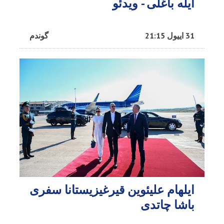
ایله باغلی - ویدئو
31 اییول 21:15
گوندم
ایلهام علیئوین قیرغیزیستانا سفری
باشا چاتدی