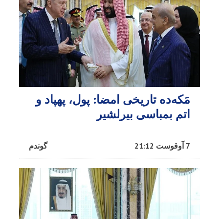
مَکه‌ده تاریخی امضا: پول، پهپاد و
اتم بمباسی بیرلشیر
7 آوقوست 21:12
گوندم