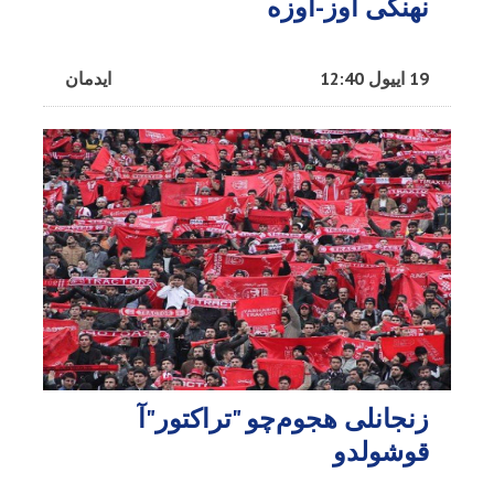
نهنگی اوز-اوزه
19 اییول 12:40
ایدمان
زنجانلی هجوم‌چو "تراکتور"آ
قوشولدو