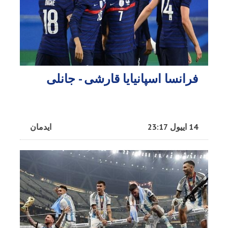
فرانسا اسپانیایا قارشی - جانلی
14 اییول 23:17
ایدمان