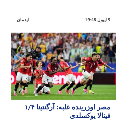
9 اییول 19:48
ایدمان
مصر اوزرینده غلبه: آرگنتینا ۱/۴
فینالا یوکسلدی