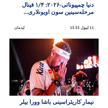
دنیا چمپیوناتی-۲۰۲۶: ۱/۴ فینال
مرحله‌سینین سون اویونلاری...
11 اییول 13:33
ایدمان
نیمار کاریئراسینی باشا وورا بیلر