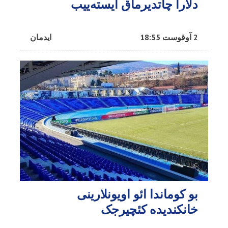
دلارا چاتدیرماق ایسته‌ییب
2 آوقوست 18:55
ایدمان
بو کوماندا ائو اویونلارینی
خانکندیده کئچیرجک