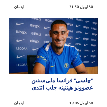
30 اییول 21:50
ایدمان
"چلسی" فرانسا ملی‌سینین
عضوونو هیئتینه جلب ائتدی
30 اییول 19:06
ایدمان