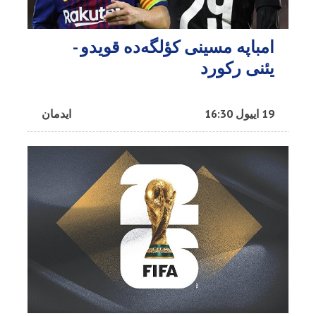
امباپه مسینی کؤلگه‌ده قویدو -
یئنی رکورد
19 اییول 16:30
ایدمان