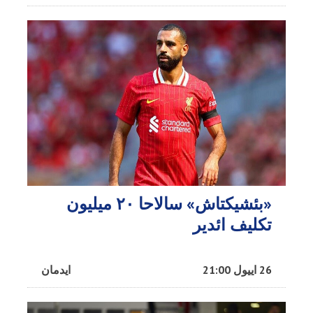
«بئشیکتاش» سالاحا ۲۰ میلیون
تکلیف ائدیر
26 اییول 21:00
ایدمان