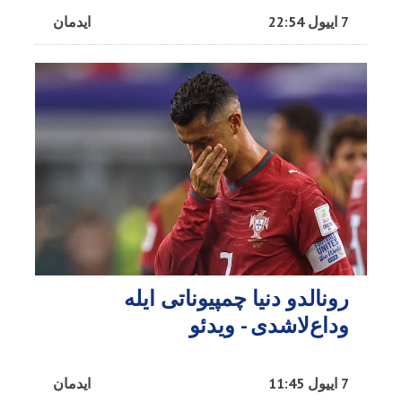
7 اییول 22:54
ایدمان
رونالدو دنیا چمپیوناتی ایله
وداع‌لاشدی - ویدئو
7 اییول 11:45
ایدمان