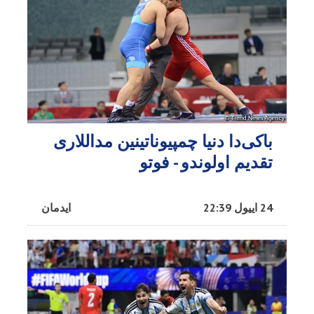
باکی‌دا دنیا چمپیوناتینین مداللاری
تقدیم اولوندو - فوتو
24 اییول 22:39
ایدمان