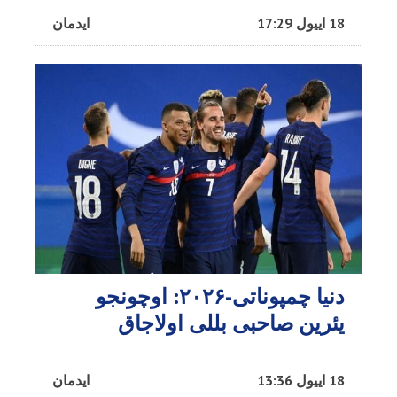
18 اییول 17:29
ایدمان
دنیا چمپوناتی-۲۰۲۶: اوچونجو
یئرین صاحبی بللی اولاجاق
18 اییول 13:36
ایدمان