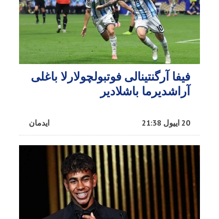
فیفا آرگنتینالی فوتبولچولارلا باغلی
آراشدیرما باشلادیر
20 اییول 21:38
ایدمان