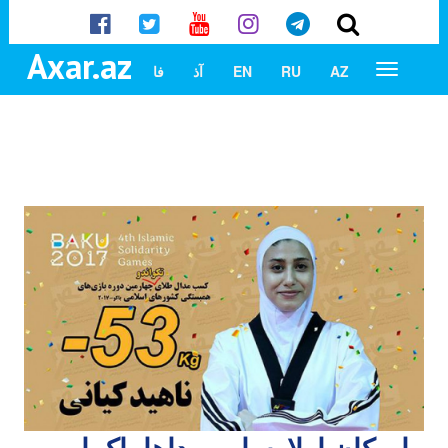
Axar.az
AZ
RU
EN
آذ
فا