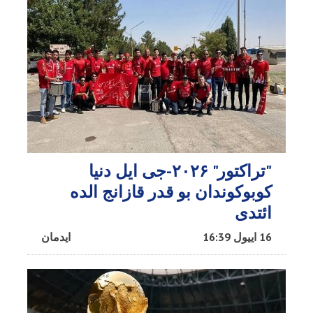
"تراکتور" ۲۰۲۶-جی ایل دنیا
کوبوکوندان بو قدر قازانج الده
ائتدی
16 اییول 16:39
ایدمان