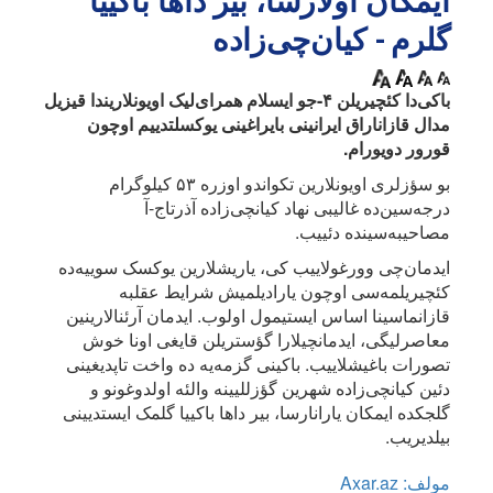
ایمکان اولارسا، بیر داها باکییا
گلرم - کیان‌چی‌زاده
باکی‌دا کئچیریلن ۴-جو ایسلام همرای‌لیک اویونلاریندا قیزیل
مدال قازاناراق ایرانینی بایراغینی یوکسلتدییم اوچون
قورور دویورام.
بو سؤزلری اویونلارین تکواندو اوزره ۵۳ کیلوگرام
درجه‌سین‌ده غالیبی نهاد کیانچی‌زاده آذرتاج-آ
مصاحیبه‌سینده دئییب.
ایدمان‌چی وورغولاییب کی، یاریشلارین یوکسک سوییه‌ده
کئچیریلمه‌سی اوچون یارادیلمیش شرایط عقلبه
قازانماسینا اساس ایستیمول اولوب. ایدمان آرئنالارینین
معاصرلیگی، ایدمانچیلارا گؤستریلن قایغی اونا خوش
تصورات باغیشلاییب. باکینی گزمه‌یه ده واخت تاپدیغینی
دئین کیانچی‌زاده شهرین گؤزللیینه والئه اولدوغونو و
گلجکده ایمکان یارانارسا، بیر داها باکییا گلمک ایستدیینی
بیلدیریب.
مولف: Axar.az