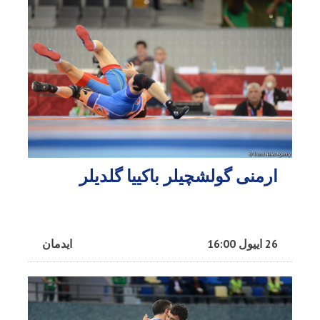
ارمنی گولشچیلر باکییا گلدیلر
26 اییول 16:00
ایدمان