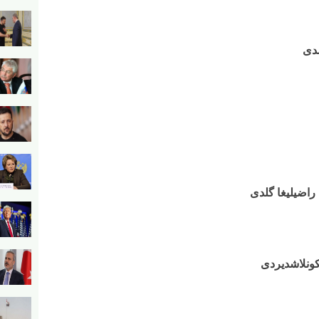
دی
 راضیلیغا گلدی
ئکونلاشدیردی