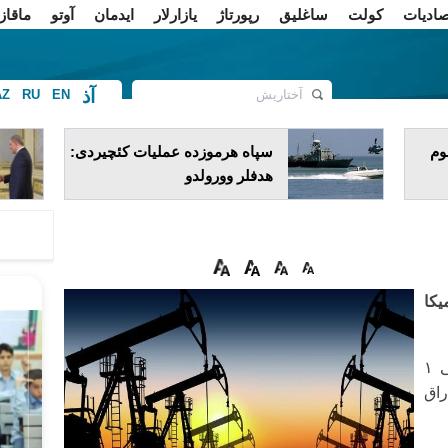
صادیات
کولت
ساغلیق
رپورتاژ
یازارلار
ایدمان
آوتو
ماقاز
آذ
AZ
RU
EN
ف
وم
سپاه هرموزده عملیات کئچیردی:
هدفلر وورولدو
یکا
آخار. آذ خبر وئریر کی، وتی نفتینین قیمتی ۱
۰،۰۴% آزالاراق