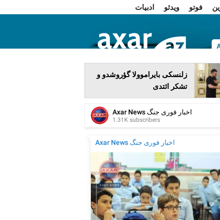
ین
فوتو
ویدئو
ادبیات
ا
زلنسکی بایراموولا گؤروشدو و
تشکر ائتدی