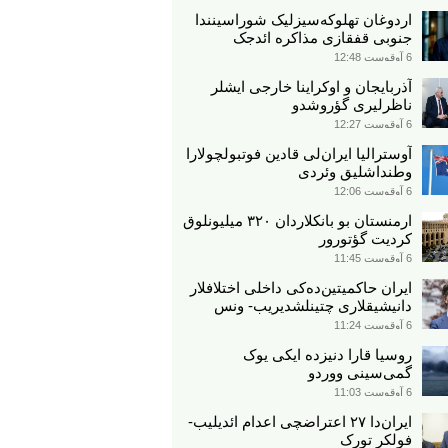
اردوغان تهلوکه‌سیزلیک شوراسینندا
جنوبی قفقازی مذاکره ائد‌جک
6 آوقوست 12:48
آذربایجان و اوکراینا خارجی ایشلر
ناظرلیری گؤروشدو
6 آوقوست 12:27
آوسترالیا ایران‌لی قادین فوتبولچولارا
وطنداشلیق وئردی
6 آوقوست 12:06
ارمنستان بو بانکلاردان ۳۲۰ میلیونلوق
کردیت گؤتورور
6 آوقوست 11:45
ایران حاکمیتین‌ده‌کی داخلی اختلافلار
دانیشیقلاری چتینلشدیریب- ونس
6 آوقوست 11:24
روسیا قارا دنیزده ایکی یوک
گمی‌سینی ووردو
6 آوقوست 11:03
ایران‌دا ۲۷ اعتراضچی اعدام ائدیلیب-
فولکر تورک