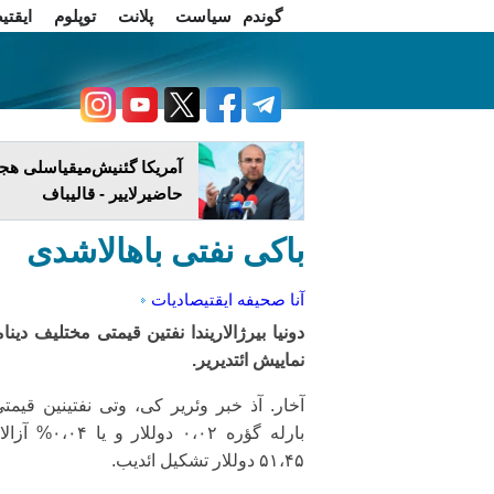
گوندم
سیاست
پلانت
توپلوم
ایقتی
اخبار فارسی
چاغداش تریبونو
آمریکا گئنیش‌میقیاسلی هج
حاضیرلاییر - قالیباف
باکی نفتی باهالاشدی
آنا صحیفه
ایقتیصادیات
دونیا بیرژالاریندا نفتین قیمتی مختلیف دینام
نماییش ائتدیریر.
بارله گؤره ۰،۰۲ دوللار و یا 
۵۱،۴۵ دوللار تشکیل ائدیب.