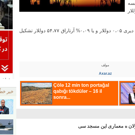
ری ایسه
۰% آرتاراق ۵۴،۱۶ دوللار
«آذری لایت" مارکالی خام نفتین ۱ بارلینین دیری ۰،۰۵ دوللار و یا ۰،۰۹% آرتاراق ۵۴،۷۷ دوللار تشکیل
مولف
Axar.az
خبر خط
 اولان ه معماری این مسجد سی