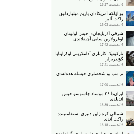
6 آوقوست 18:27
بو اؤلکه آمریکادان یاریم میلیاردلیق
راکت آلیر
6 آوقوست 18:03
شرقی آذربایجان‌دا حبس اولونان
اوغرولارین سایی آچیقلاندی
6 آوقوست 17:42
نارکوتیک کارتلری آداملارینی اوکراینایا
گؤندریرلر
6 آوقوست 17:21
ترامپ بو شخصلری حبسله هده‌له‌دی
6 آوقوست 17:00
ایران‌دا ۲۶ موساد جاسوسو حبس
ائدیلدی
6 آوقوست 16:39
شمالی کره ژاپن دنیزی استقامتینده
راکت آتدی
6 آوقوست 16:18
ایران حربچیلری دؤرد بلوجو گوله‌له‌دی