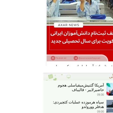
ّی
آمریکا گئنیش‌میقیاسلی هجوم
حاضیرلاییر - قالیباف
09:30
سپاه هرموزده عملیات کئچیردی:
هدفلر وورولدو
09:00