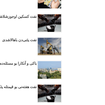
نفت کسکین اوجوزشلاش
نفت یئنی‌دن باهالاشدی
باکی و آنکارا بو مسئله‌ده
نفت هفته‌نی بو قیمتله ی