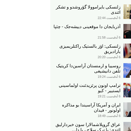
زلنسکی بایراموولا گؤروشدو و تشکر
ائتدی
6 آوقوست 22:44
آذربایجان دا موقعینی دییشه‌جک - چئپا
6 آوقوست 21:58
زلنسکی: اؤز بالستیک راکتلریمیزی
یارادیریق
6 آوقوست 20:20
روسییا و ارمنستان آراسین‌دا کریتیک
تلفن دانیشیغی
6 آوقوست 19:24
ترامپ اونون پرئزیدئنت اولماسینی
ایستییر - کیو
6 آوقوست 19:21
ایران و آمریکا آراسیندا بو مذاکره
اولونور - فیدان
6 آوقوست 18:49
عراق گروپلاشمالارا سون خبردارلیق
ائتدی: یا ترک سلاح.، یا دا…