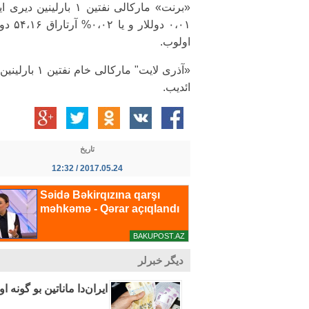
«برنت» مارکالی نفتین ۱ بارلینین دی
۰،۰۱ دوللار و یا ،۰۲
اولوب.
ائدیب.
تاریخ
2017.05.24 / 12:32
دیگر خبرلر
ایران‌دا ماناتین بو گونه