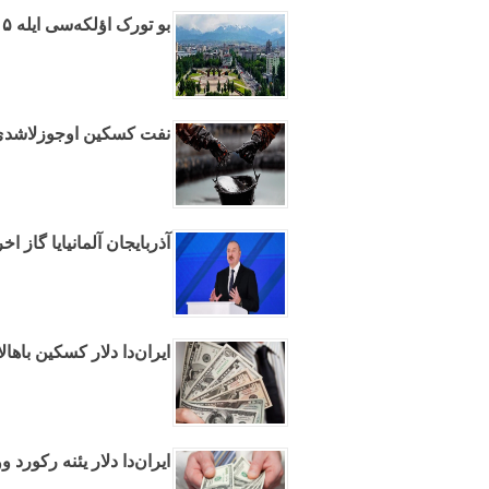
بو تورک اؤلکه‌سی ایله ۵ ایلده تجارت ۱۳ دفعه آرتیب
نفت کسکین اوجوزلاشد
آذربایجان آلمانیایا گاز ا
ایران‌دا دلار کسکین باها
ایران‌دا دلار یئنه رکورد و