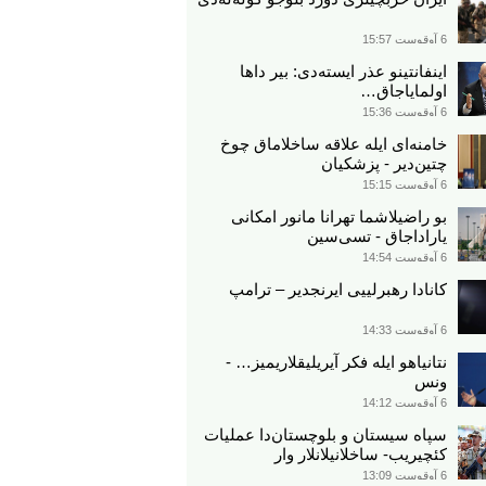
6 آوقوست 15:57
اینفانتینو عذر ایسته‌دی: بیر داها
اولمایاجاق…
6 آوقوست 15:36
خامنه‌ای ایله علاقه ساخلاماق چوخ
چتین‌دیر - پزشکیان
6 آوقوست 15:15
بو راضیلاشما تهرانا مانور امکانی
یاراداجاق - تسی‌سین
6 آوقوست 14:54
کانادا رهبرلییی ایرنجدیر – ترامپ
6 آوقوست 14:33
نتانیاهو ایله فکر آیریلیقلاریمیز… -
ونس
6 آوقوست 14:12
سپاه سیستان و بلوچستان‌دا عملیات
کئچیریب- ساخلانیلانلار وار
6 آوقوست 13:09