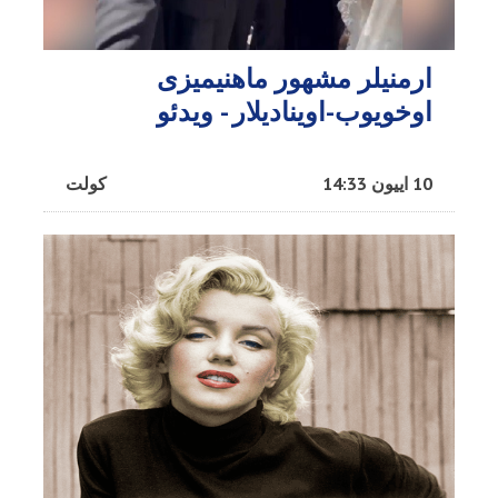
ارمنیلر مشهور ماهنیمیزی
اوخویوب-اوینادیلار - ویدئو
10 اییون 14:33
کولت