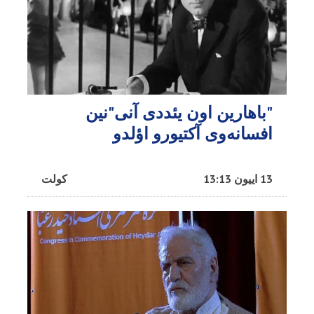
"باهارین اون یئددی آنی"نین
افسانه‌وی آکتیورو اؤلدو
13 اییون 13:13
کولت