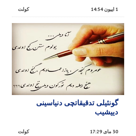
1 اییون 14:54
کولت
گونئیلی تدقیقاتچی دنیاسینی
دییشیب
30 مای 17:29
کولت