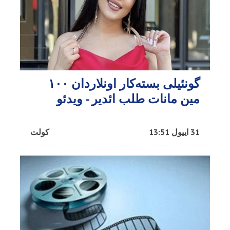
گونئیلی بسته‌کار اونلاردان ۱۰۰
مین مانات طلب ائدیر - ویدئو
31 اییول 13:51
کولت