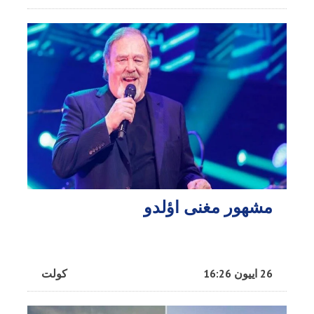
مشهور مغنی اؤلدو
26 اییون 16:26
کولت