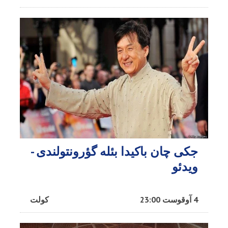
جکی چان باکیدا بئله گؤرونتولندی -
ویدئو
4 آوقوست 23:00
کولت