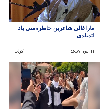
ماراغالی شاعرین خاطره‌سی یاد
ائدیلدی
11 اییون 16:39
کولت