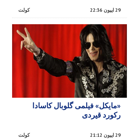
29 اییون 22:36
کولت
«مایکل» فیلمی گلوبال کاسادا
رکورد قیردی
29 اییون 21:12
کولت