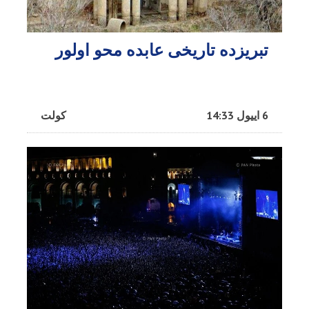
تبریزده تاریخی عابده محو اولور
6 اییول 14:33
کولت