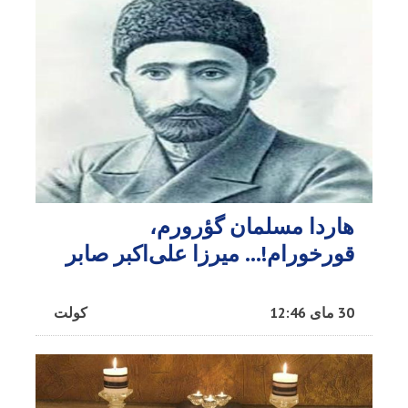
هاردا مسلمان گؤرورم،
قورخورام!… میرزا علی‌اکبر صابر
30 مای 12:46
کولت