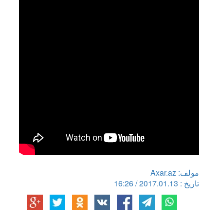
مولف: Axar.az
تاریخ : 2017.01.13 / 16:26