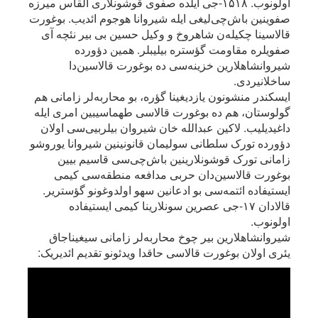
اولونوب. ۱۵۱۸-جی ایلده صفوی قوشونلاری القاس میرزه
صفوینین باش‌چی‌لیغی ایله شیروانا هوجوم ائدیب. بوغورت
قالاسینا چکیله‌ن شاهروخ و وکیل حسین بی بیر نئچه آی
صفویلره مقاومت گؤستره بیلیبلر. همین دؤورده
شیروانشاهلارین خزینه‌سی ده بوغورت قالاسین‌دا
ساخلانیردی.
ایسکندر منشونون یازدیغینا گؤره، بو محاربه‌لر زامانی هم
گولوستان، هم ده بوغورت قالاسی طهماسیبین امری ایله
داغیدیلیب. لاکین عبدالله خان شیروان بیلربیی‌سی اولان
دؤورده تورک سلطانی سولیمان قانونینین شیروانا یوروشو
زامانی تورک قوشونلارینین باش‌چی‌سی قاسیم بیین
بوغورت قالاسین‌دان حربی مدافعه منطقه‌سی کیمی
ایستیفاده ائتمه‌سی بو ادعانین سهو اولدوغونو گؤستریر.
قالادان ۱۷-جی عصرین سونلارینا کیمی ایستیفاده
اولونوب.
شیروانشاهلارین بیر چوخ محاربه‌لر زامانی سیغیناجاق
یئری اولان بوغورت قالاسی حاقدا ویدئونو تقدیم ائدیریک: