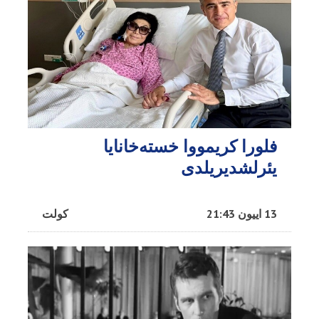
فلورا کریمووا خسته‌خانایا
یئرلشدیریلدی
13 اییون 21:43
کولت