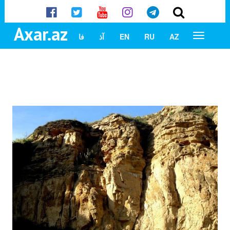
Axar.az
AZ
RU
EN
آذ
فا