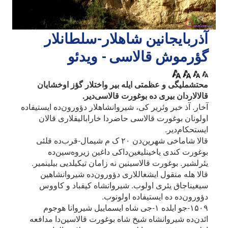
آذربایجانین شاهلار-سلطانلار
گؤرموش قالاسی - ویدئو
محتشملیگی و عظمتی ایله بیر واختلار گؤز اوخشایان
قالالاردان بیری ده بوغورت قالاسی‌دیر.
آخار. آذ خبر وئریر کی، شیروانشاهلار دؤورون‌ده ایستیفاده
اولونان بوغورت قالاسی حاضردا خارابالیقلاری قالان
ایستحکام‌دیر.
قالا شاماخی شهرین‌دن ۲۰ ک م شیمال-قرب‌ده قلئی
بوغورت کندی یاخینلیغین‌داکی داغین زیروه‌سین‌ده
یئرلشیر. بوغورت قالاسینین نه زامان تیکیلدیی بیلینمیر.
قالا هله منقول ایشغاللاری دؤورون‌ده شیروانشاهین
سیغیناجاق یئری اولوب. شیروانشاه کیقباد و کاووس
دؤورون‌ده ده ایستیفاده اولونوب.
۱۵۰۹-جو ایلده ۱-جی شاه ایسماییل شیروانا هوجوم
ائد‌ن‌ده شیروانشاه شیخ شاه بوغورت قالاسین‌دا مدافعه