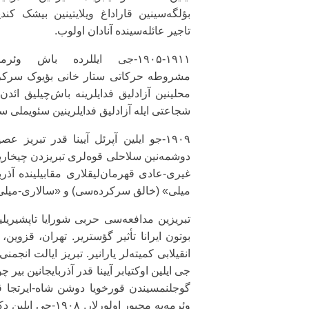
بؤلگه‌سینین قاراداغ ویلایتینین بیشک کندی
تاجیر عائله‌سینده آنادان اولوب.
۱۹۰۵-۱۹۱۱-جی ایللرده باش وئر
محلینین آزادلیق فدایلرینه باش‌چیلیق ائد
شجاعتی ایله آزادلیق فدایلرینین سئویملی سر
۱۹۰۹-جو ایلین آپرئل آیینا قدر تبریز ع
دوشمه‌نین سلاحلی قوه‌لری تبریزدن چیخاریل
غیری-عادی قهرمان‌لیقلاری مقابیلینده آذر
میلی» (خالق سرکرده‌سی) و «سالاری-میلی» 
تبریزین مدافعه‌سی حربی شورایا تاپشیریلیر.
بوتون ایرانا تأثیر گؤستریر. تهران، قزوی
جی ایلین اوکتیابر آیینا قدر آذربایجانین بیر 
گوجلنمسیندن قورخویا دوشن شاه-ایرتجا قوه
وئرمه‌یه مجبور او