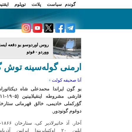
گوندم
سیاست
پلانت
توپلوم
ایقتی
اخبار فارسی
چاغداش تریبونو
روس اوردوسو بو دفعه ایستا
ووردو - فوتو
ارمنی گوله‌سینه توش گ
آنا صحیفه
کولت
بو گون ایراندا محمدعلی شاه دیکتاتوراس
گؤرکملی خادیمی، خالق قهرمانی ستارخا
دوغوم گونودور.
آخار. 
ایلین ۲۰ اوکتیابریندا ایرانین آذربا