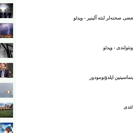
ی صحنه‌لر لنته آلینیر - ویدئو
نتولندی - ویدئو
لینماسینین ایلدؤنومودور
ئتدی