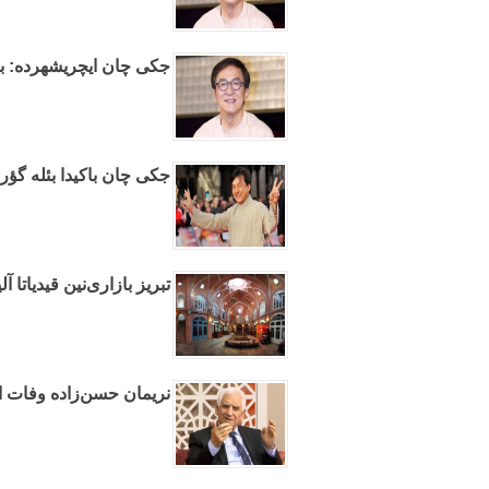
جکی چان ایچریشهرده: بعض
جکی چان باکیدا بئله گؤرو
تبریز بازاری‌نین قیدیاتا آ
نریمان حسن‌زاده وفات ا