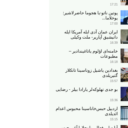
17:21
پوتین ناتو-یا هجوما حاضرلاشیر:
یوخلاما...
17:00
ایران عمان آدی ایله آمریکا ایله
دانیشیق آپاریر- ملت وکیلی
16:39
خامنه‌ای اؤلوم یاتاغیندادیر –
مطبوعات
16:18
بغدادین یاشیل زوناسینا تانکلار
گتیریلدی
15:57
بو جدی تهلوکه‌لر یارادا بیلر - رضایی
15:36
اردبیل حبس‌خاناسینا محبوس اعدام
ائدیلدی
15:15
آنا دیلی فعالی بلوچلارا آغیر حبس