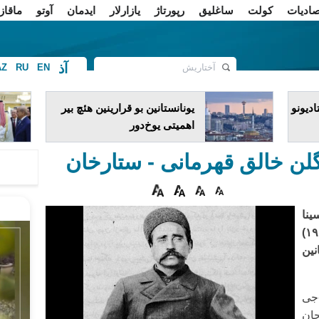
صادیات
کولت
ساغلیق
رپورتاژ
یازارلار
ایدمان
آوتو
ماقاز
آذ
AZ
RU
EN
ف
دیونو
یونانستانین بو قرارینین هئچ بیر
اهمیتی یوخ‌دور
لن خالق قهرمانی - ستارخان
ینا
قارشی مشروطه اینقیلابینین (۱۹۰۵-۱۹۱۱)
نین
آذ خاتیرلادیر کی، ستارخان ۱۸۶۶-جی
یجان