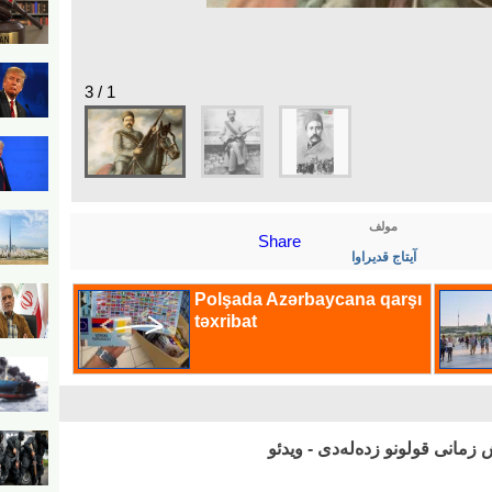
1 / 3
مولف
Share
آیتاج قدیراوا
زمانی قولونو زده‌له‌دی - ویدئو