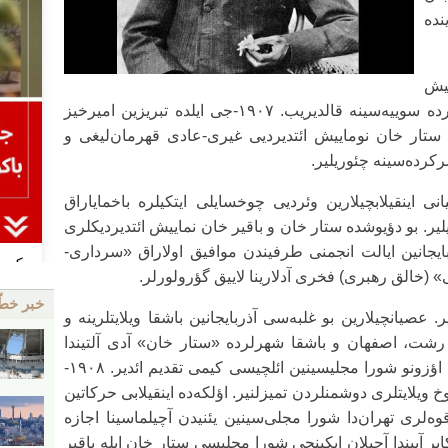
نده
میش
مشروطه حرکاتی ستار خانی بؤیوک سرکرده سوییه‌سینه قالدیریب. ۱۹۰۷-جی ایلده تبریزین امیرخیز
‌ن ستار خان نوماییش ائتدیردیی غیری-عادی قهرمان‌لیغی و
کرده‌سینه چئوریلیر.
صیانی اینقیلابچیلارین وئردیی چوخسایلی ایتکیلره باخمایاراق
یر. بو دؤیوشده ستار خان و باقیر خان نماییش ائتدیردیکلری
بایجانین ایالت انجمنی طرفیندن موافیق اولاراق «سرداری-
(خالق رهبری) فخری آدلارینا لاییق گؤرولورلر.
خبر خط
 عصیانچیلارین بو غلبه‌سی آذربایجانین باشقا ویلایتلرینه و
ن، رشت، اصفهان و باشقا شهرلرده «ستار خان» آدی آلتیندا
انقیلابی کمیته‌لر یارانیر. تبریز ایالت انجمنی اؤزونو شورا مجلیسینین ائلچیسی کیمی تقدیم ائدیر. ۱۹۰۸-
چوخ ویلایتلری دوشمنلردن تمیزلنیر. اؤلکه‌ده اینقیلابی حرکاتین
‌لری تهران‌دا شورا مجلی‌سینین یئنیدن آچیلماسینا اجازه
لورلار. ۱۹۰۸-جی ایلین دکابر آییندا آچیلان ایکینجی شورا مجلیسی ستار خان ایله باقیر