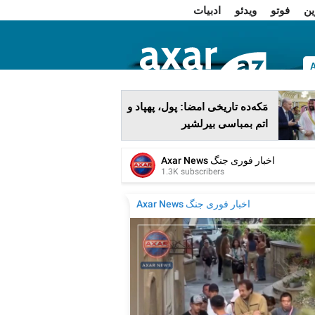
ین
فوتو
ویدئو
ادبیات
ا
مَکه‌ده تاریخی امضا: پول، پهپاد و
اتم بمباسی بیرلشیر