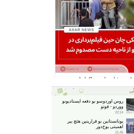
ّی
روس اوردوسو بو دفعه ایستادیونو
ووردو - فوتو
22:14
یونانستانین بو قرارینین هئچ بیر
اهمیتی یوخ‌دور
21:45