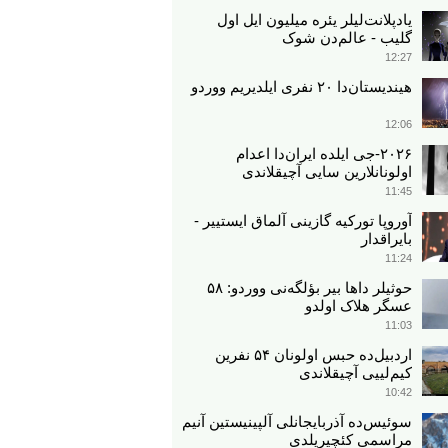
یادپلانت‌لیلر یئره میلیون ایل اول
گلیب - عالم‌دن شوک
12:27
هیندیستان‌دا ۲۰ نفری ایلدیریم ووردو
12:06
۲۰۲۶-جی ایلده ایران‌دا اعدام
اولونانلارین سایی آچیقلاندی
11:45
آوروپا تورکیه گازینی آلماق ایستییر -
بایراقدار
11:24
حوثیلر داها بیر بؤلگه‌نی ووردو: ۵۸
عسگر هلاک اولدو
11:03
اردبیل‌ده حبس اولونان ۵۴ نفرین
کیم‌لییی آچیقلاندی
10:42
سوئیس‌ده آذربایجانلی آلپینیستین آنیم
مراسمی کئچیریلدی