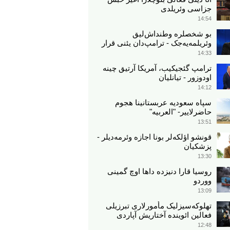
جزاسی وئریلدی
14:54
بو شخصلره وطنداش‌لیق
وئریلمه‌یه‌جک - ترامپ‌دان یئنی قرار
14:33
ترامپ گئجیکیب، آمریکا آرتیق چینه
اودوزور - تیانلیان
14:12
سپاه سعودیه عربستانینا هجوم
حاضرلاییر- "العربیه"
13:51
قونشو اؤلکه‌لر بونا اجازه وئرمه‌دیلر -
پزشکیان
13:30
روسیا قارا دنیزده داها اوچ گمینی
ووردو
13:09
تهلوکه‌سیزلیک مأمورلاری تبرزیلی
فعالین ائوینده آختاریش آپاردی
12:48