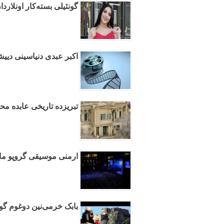
گونئیلی بسته‌کار اونلاردان ۱۰۰ مین مانات طلب ائدیر - و
اکبر عبدی دنیاسینی دیی
تبریزده تاریخی عابده محو
ارمنی موسیقی گروپو ماه
بابک خرمی‌نین دوغوم گو