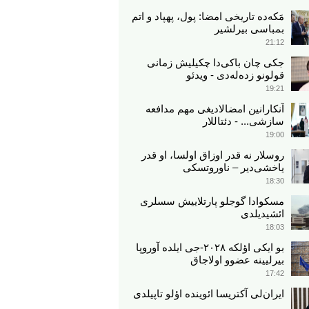
مَکه‌ده تاریخی امضا: پول، پهپاد و اتم
بمباسی بیرلشیر
21:12
جکی چان باکی‌دا چکیلیش زمانی
قولونو زده‌له‌دی - ویدئو
19:21
آنکارانین امضالادیغی مهم مدافعه
سازشی... - دئتاللار
19:00
روسلار نه قدر اوزاق اولسا، او قدر
یاخشی‌دیر – ناوروتسکی
18:30
مسکوادا گوجلو پارتلاییش سسلری
ائشیدیلدی
18:03
بو ایکی اؤلکه ۲۰۲۸-جی ایلده آوروپا
بیرلیینه عضوو اولاجاق
17:42
ایران‌لی آکتریسا ائوینده اؤلو تاپیلدی