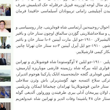
لاری متال لوحه اوزرینه قیزیل حرفلرله حک ائدیلمیش شرف
یدن آچیلیشی زامانی تریبونادان آسیلماسی حاقیندا فرمان
ابی احوال-روحییه‌نین آرتماسی شاه قوه‌لرینی، چار روسییاسی و
انی و سلاحداشلارینی گؤزدن سالماق اوچون ستار خان و باقیر
خانی سلاحداشلاریندان، تبریزدن آییرماغا چالیشیرلار. ۱۹۱۰-جو ایل مارت آیینین ۶-دا ستار خان و باغیر
خان ۳۰۰ نفر سلاحداشی ایله تهرانا یولا دوشور. ۱۹۱۰-جو ایل آپرل آیینین ۳-ده ستار خان تهرانا چاتیر.
کار کیمی قارشیلاییر.
ستار خانا فدایلری ایله اتابک پارکیندا یئر وئریلیر. ۱۹۱۰-جو ایلین ۷ آوگوستوندا شاه قوشونلاری و تهرانین
 قولری ایله بیرگه شاه رژیمینه قارشی موباریزه آپارمیش،
لیس قوه‌لری گئجه خاینجه‌سینه اتابک پارکینا هوجوم ائدیرلر،
 ترکی سلاح ائتمه‌یه جهد گؤستریرلر. باش وئرن سلاحلی
 ستار خانین قوشونلارینا تهراندان چیخماغا ایمکان وئریلمیر.
اولان یپرمخان آدلی بیری طرفیندن وورولور. آلدیغی گوله
یاراسیندان ۱۹۱۴-جو ایل نویابر آیینین ۹-دا ستار خان ۴۸ یاشیندا وفات ائدیر و تهرانین شاه عبدولعزیم