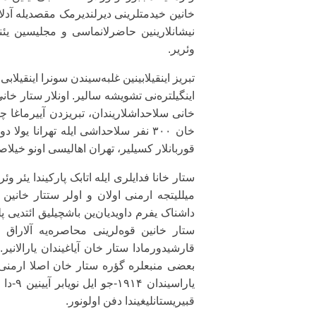
خانین خیدمتلرینی دیرلندیرمک مقصدیله آد
نیشانلارینین حاضرلانماسی و مجلیسین یئن
وئریر.
تبریز اینقیلابینین غلبه‌سیندن سونرا اینقیل
اینگیلتره‌نی تشویشه سالیر. اونلار ستار خ
قوربانلار کسیلیر، تهران اهالیسی اونو خیلاص
میللیتجه ارمنی اولان و اولر ستتار خانین
داشناک یفرم داویدیان‌ین باشچیلیق ائتدیی پ
ستار خانین قوه‌لرینی محاصره‌یه آلاراق
قارشیدورمادا ستار خان آیاغیندان یارالانیر.
بعضی منبعلره گؤره ستار خان اصلا ارمنی 
قبیریستانلیغیندا دفن اولونور.