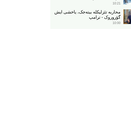
10:21
محاربه تئزلیکله بیته‌جک، یاخشی ایش
گؤروروک - ترامپ
10:00