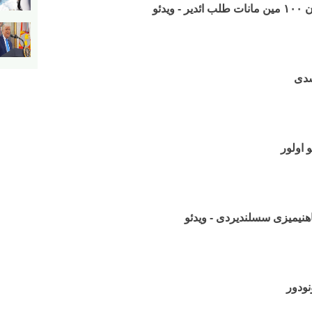
یدئو
شدی
 اولور
نیمیزی سسلندیردی - ویدئو
نودور