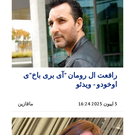
رافعت ال رومان "آی بری باخ"ی
اوخودو - ویدئو
5 اییون 2025 16:24
ماقازین