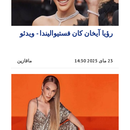
رؤیا آیخان کان فستیوالیندا - ویدئو
23 مای 2025 14:30
ماقازین