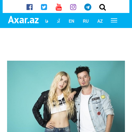
Axar.az
AZ
RU
EN
آذ
فا