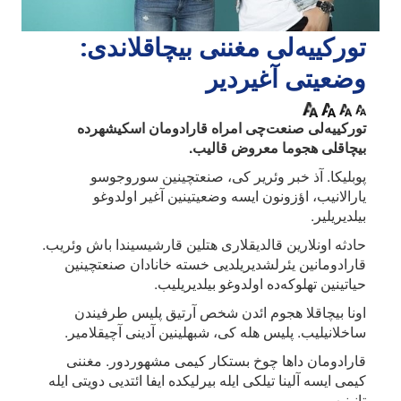
تورکییه‌لی مغننی بیچاقلاندی:
وضعیتی آغیردیر
تورکییه‌لی صنعت‌چی امراه قارادومان اسکیشهرده
بیچاقلی هجوما معروض قالیب.
پوبلیکا. آذ خبر وئریر کی، صنعتچینین سوروجوسو
یارالانیب، اؤزونون ایسه وضعیتینین آغیر اولدوغو
بیلدیریلیر.
حادثه اونلارین قالدیقلاری هتلین قارشیسیندا باش وئریب.
قارادومانین یئرلشدیریلدیی خسته خانادان صنعتچینین
حیاتینین تهلوکه‌ده اولدوغو بیلدیریلیب.
اونا بیچاقلا هجوم ائد‌ن شخص آرتیق پلیس طرفیندن
ساخلانیلیب. پلیس هله کی، شبهلینین آدینی آچیقلامیر.
قارادومان داها چوخ بستکار کیمی مشهوردور. مغننی
کیمی ایسه آلینا تیلکی ایله بیرلیکده ایفا ائتدیی دویتی ایله
تانینیب.