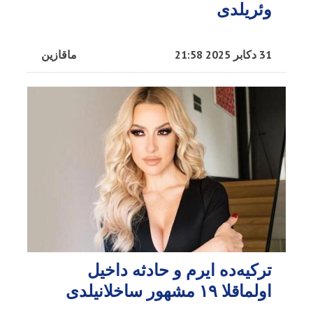
وئریلدی
31 دکابر 2025 21:58
ماقازین
ترکیه‌ده ایر‌م و حادثه داخیل
اولماقلا ۱۹ مشهور ساخلانیلدی