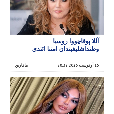
آللا پوقاچووا روسیا
وطنداشلیغیندان امتنا ائتدی
15 آوقوست 2025 20:32
ماقازین