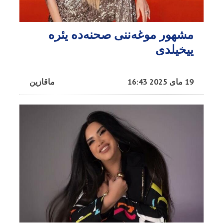
مشهور موغه‌ننی صحنه‌ده یئره
ییخیلدی
19 مای 2025 16:43
ماقازین