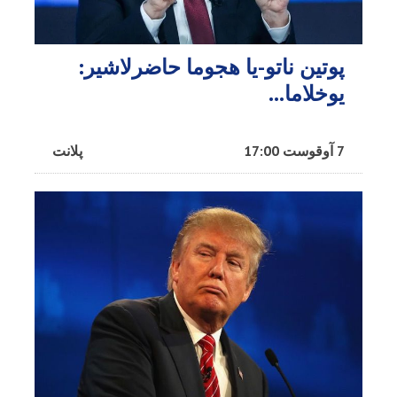
پوتین ناتو-یا هجوما حاضرلاشیر:
یوخلاما...
7 آوقوست 17:00
پلانت