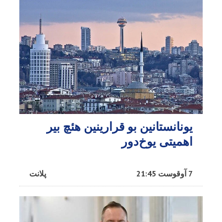
یونانستانین بو قرارینین هئچ بیر
اهمیتی یوخ‌دور
7 آوقوست 21:45
پلانت