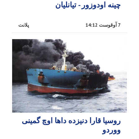
چینه اودوزور - تیانلیان
7 آوقوست 14:12
پلانت
روسیا قارا دنیزده داها اوچ گمینی
ووردو