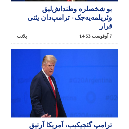
بو شخصلره وطنداش‌لیق
وئریلمه‌یه‌جک - ترامپ‌دان یئنی
قرار
7 آوقوست 14:33
پلانت
ترامپ گئجیکیب، آمریکا آرتیق