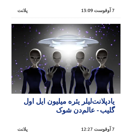
7 آوقوست 13:09
پلانت
یادپلانت‌لیلر یئره میلیون ایل اول
گلیب - عالم‌دن شوک
7 آوقوست 12:27
پلانت