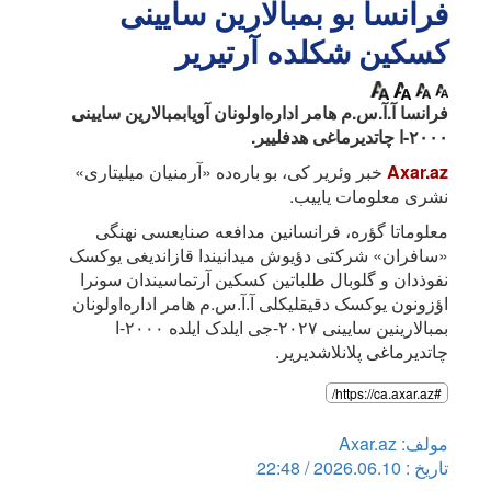
فرانسا بو بمبالارین سایینی
کسکین شکلده آرتیریر
فرانسا آ.آ.س.م هامر اداره‌اولونان آویابمبالارین سایینی
۲۰۰۰-ا چاتدیرماغی هدفلییر.
Axar.az
خبر وئریر کی، بو باره‌ده «آرمنیان میلیتاری»
نشری معلومات یاییب.
معلوماتا گؤره، فرانسانین مدافعه صنایعسی نهنگی
«سافران» شرکتی دؤیوش میدانیندا قازاندیغی یوکسک
نفوذدان و گلوبال طلباتین کسکین آرتماسیندان سونرا
اؤزونون یوکسک دقیقلیکلی آ.آ.س.م هامر اداره‌اولونان
بمبالارینین سایینی ۲۰۲۷-جی ایلدک ایلده ۲۰۰۰-ا
چاتدیرماغی پلانلاشدیریر.
#https://ca.axar.az/
مولف: Axar.az
تاریخ : 2026.06.10 / 22:48