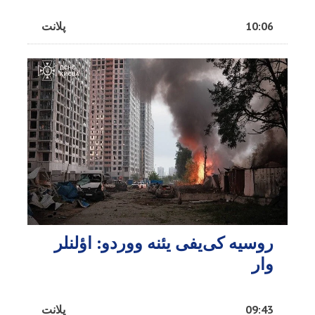
10:06
پلانت
روسیه کی‌یفی یئنه ووردو: اؤلنلر
وار
09:43
پلانت