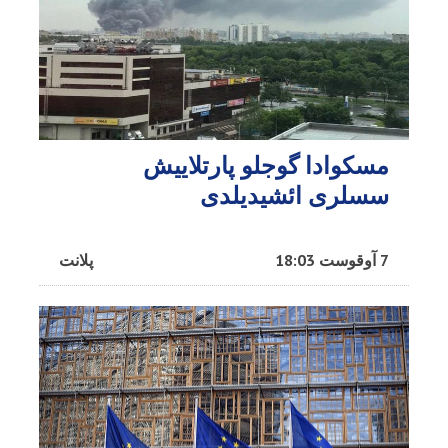
مسکوادا گوجلو پارتلاییش
سسلری ائشیدیلدی
7 آوقوست 18:03
پلانت