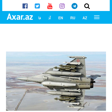
Axar.az
AZ
RU
EN
آذ
فا