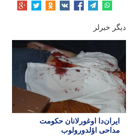
دیگر خبرلر
ایران‌دا اوغورلانان حکومت
مداحی اؤلدورولوب