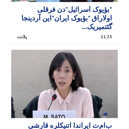
"بؤیوک اسرائیل"دن فرقلی
اولاراق "بؤیوک ایران"این آردینجا
گئتمیریک...
11:23
پلانت
ب‌ام‌ت ایراندا اتنیکلره قارشی