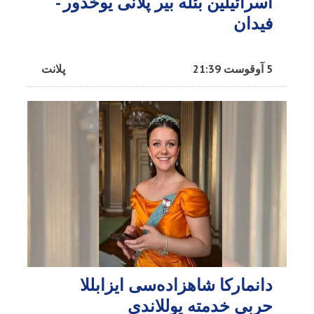
اسرائیلین بئله بیر پلانی یوخدور -
فیدان
5 آوقوست 21:39
پلانت
دانمارکا شاهزاده‌سی ایزابللا
حربی خدمته یوللاندی