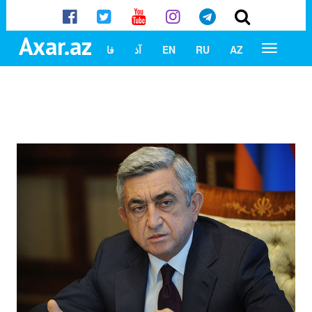
Axar.az
AZ
RU
EN
آذ
فا