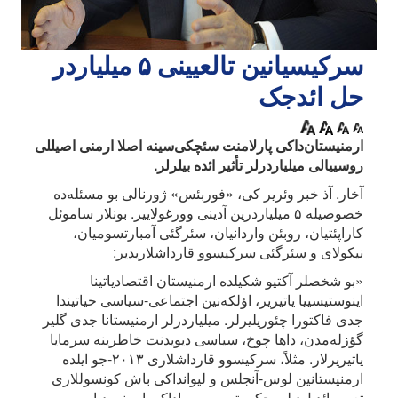
سرکیسیانین تالعیینی ۵ میلیاردر
حل ائد‌جک
ارمنیستان‌داکی پارلامنت سئچکی‌سینه اصلا ارمنی اصیللی
روسییالی میلیاردرلر تأثیر ائده بیلرلر.
آخار. آذ خبر وئریر کی، «فوربئس» ژورنالی بو مسئله‌ده
خصوصیله ۵ میلیاردرین آدینی وورغولاییر. بونلار ساموئل
کاراپئتیان، روبئن واردانیان، سئرگئی آمبارتسومیان،
نیکولای و سئرگئی سرکیسوو قارداشلاریدیر:
«بو شخصلر آکتیو شکیلده ارمنیستان اقتصادیاتینا
اینوستیسییا یاتیریر، اؤلکه‌نین اجتماعی-سیاسی حیاتیندا
جدی فاکتورا چئوریلیرلر. میلیاردرلر ارمنیستانا جدی گلیر
گؤزله‌مدن، داها چوخ، سیاسی دیویدنت خاطرینه سرمایا
یاتیریرلار. مثلاً، سرکیسوو قارداشلاری ۲۰۱۳-جو ایلده
ارمنیستانین لوس-آنجلس و لیوانداکی باش کونسوللاری
تعیین ائدیل‌دیلر. حکومتین روسییاداکی ارمنی دیاسپورو