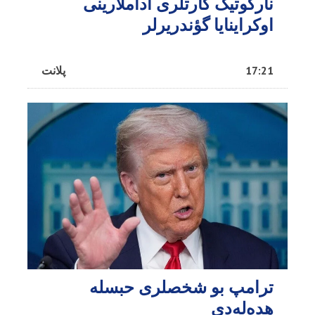
نارکوتیک کارتلری آداملارینی
اوکراینایا گؤندریرلر
17:21
پلانت
ترامپ بو شخصلری حبسله
هده‌له‌دی