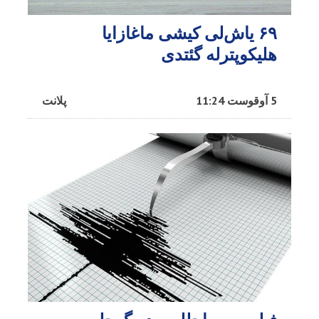
۶۹ یاش‌لی کیشی ماغازایا
هلیکوپترله گئتدی
5 آوقوست 11:24
پلانت