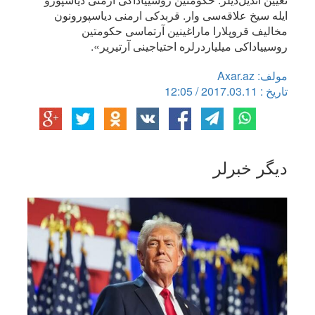
ایله سیخ علاقه‌سی وار. قربدکی ارمنی دیاسپورونون
مخالیف قروپلارا ماراغینین آرتماسی حکومتین
روسییاداکی میلیاردرلره احتیاجینی آرتیریر».
مولف: Axar.az
تاریخ : 2017.03.11 / 12:05
دیگر خبرلر