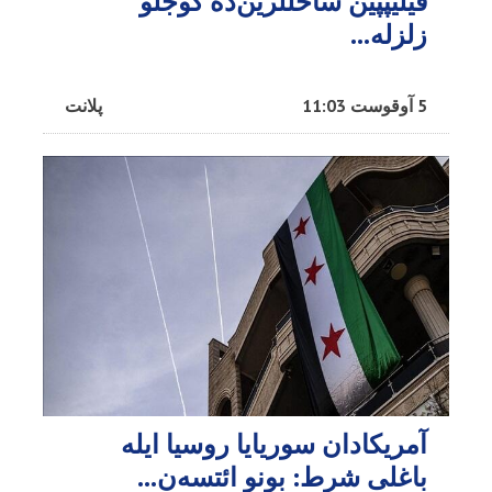
فیلیپپین ساحللرین‌ده گوجلو
زلزله...
5 آوقوست 11:03
پلانت
آمریکادان سوریایا روسیا ایله
باغلی شرط: بونو ائتسه‌ن...