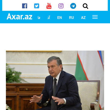
Axar.az
AZ
RU
EN
آذ
فا