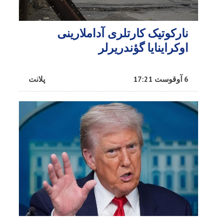
نارکوتیک کارتلری آداملارینی
اوکراینایا گؤندریرلر
6 آوقوست 17:21
پلانت