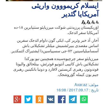
ایسلام کریمووون واریثی
آمریکایا گئدیر
اؤزبکیستان پرزیدنتی شوکت میرزیایئو سنتیابرین ۱۸-ده
آمریکایا سفر ائد‌جک.
آخار. آذ خبر وئریر کی، ایکی گون داوام ائد‌جک سفرین
اساس مقصدی ببیرلشمیش میلتلر تشکیلاتی باش
آسسامبلیاسینین ۷۲-جی سسییاسین‌دا ایشتیراک ائتمکدیر.
میرزیایئو سفر چرچیوه‌سینده همچینین نیو یورکدا
تشکیلاتین باش کاتیبی آنتونیو قوترئش، بینلخالق والیوتا
فوندونون رهبری کریستین لاقارد و دونیا بانکینین رهبری
جیم یون کیمله گؤروشجک.
مولف: Axar.az
تاریخ : 2017.09.17 / 16:08