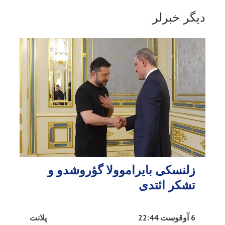
دیگر خبرلر
زلنسکی بایراموولا گؤروشدو و
تشکر ائتدی
6 آوقوست 22:44
پلانت