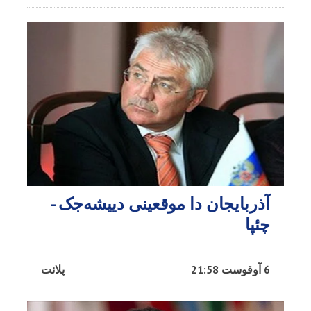
آذربایجان دا موقعینی دییشه‌جک -
چئپا
6 آوقوست 21:58
پلانت