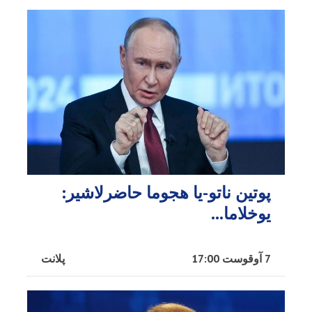
پوتین ناتو-یا هجوما حاضرلاشیر:
یوخلاما...
7 آوقوست 17:00
پلانت