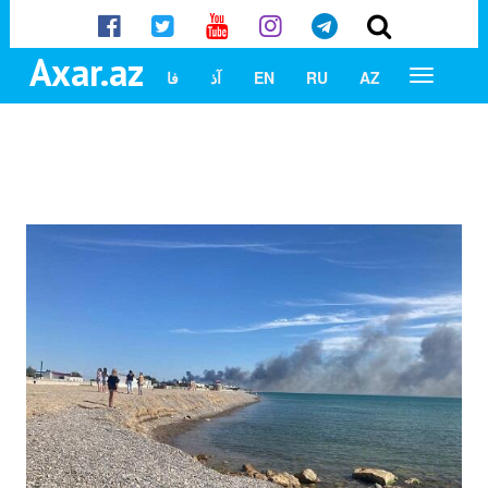
Axar.az
AZ
RU
EN
آذ
فا