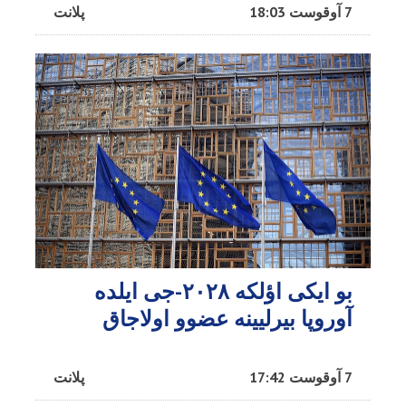
7 آوقوست 18:03
پلانت
بو ایکی اؤلکه ۲۰۲۸-جی ایلده
آوروپا بیرلیینه عضوو اولاجاق
7 آوقوست 17:42
پلانت