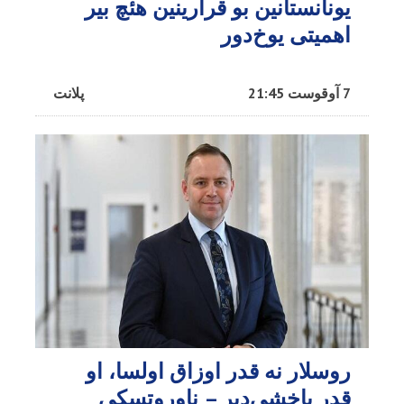
یونانستانین بو قرارینین هئچ بیر
اهمیتی یوخ‌دور
7 آوقوست 21:45
پلانت
روسلار نه قدر اوزاق اولسا، او
قدر یاخشی‌دیر – ناوروتسکی