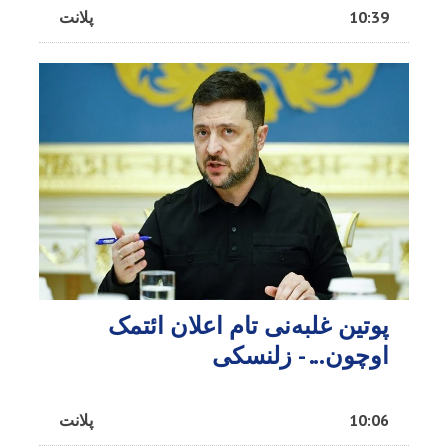
10:39
پلانت
پوتین غلبه‌نی تام اعلان ائتمک
اوچون... - زلنسکی
10:06
پلانت