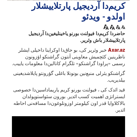
کریم‌دا آردیجیل پارتلاییشلار
اولدو - ویدئو
حاضردا کریم‌دا فیولنت بورنو یاخینلیغین‌دا آردیجیل
پارتلاییشلار باش وئریر.
Axar.az
خبر وئریر کی، بو حاق‌دا اوکراینا داخیلی ایشلر
ناظرینین کئچمیش معاوینی آنتون گراشنکو اؤزونون
رسمی «پراودا گراشنکو» تلگرام کانالین‌دا معلومات یاییب.
گراشنکو یئرلی منبع‌نین بونونلا باغلی گؤرونتو پایلاشدیغینی
بیلدیریب.
قید ائدک کی ، فیولنت بورنو کریم یاریماداسین‌دا خصوصی
ایستراتژی اهمیت کسب ائدیر. بورون سئواستوپولدان
بالاکلاوایا قدر اون کیلومتر اوزونلوغون‌دا مسافه‌نی احاطه
ائدیر.