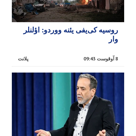
روسیه کی‌یفی یئنه ووردو: اؤلنلر
وار
8 آوقوست 09:43
پلانت