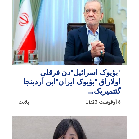
"بؤیوک اسرائیل"دن فرقلی
اولاراق "بؤیوک ایران"این آردینجا
گئتمیریک...
8 آوقوست 11:23
پلانت