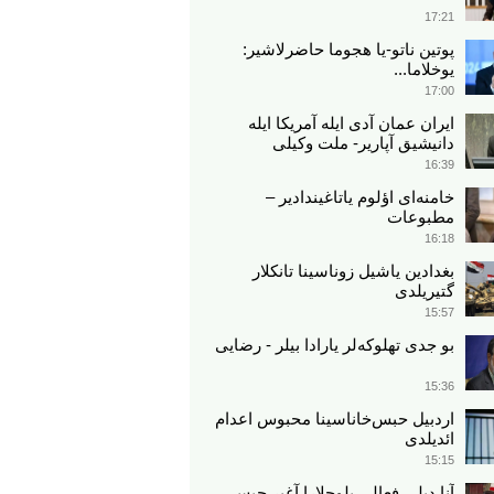
17:21
پوتین ناتو-یا هجوما حاضرلاشیر:
یوخلاما...
17:00
ایران عمان آدی ایله آمریکا ایله
دانیشیق آپاریر- ملت وکیلی
16:39
خامنه‌ای اؤلوم یاتاغیندادیر –
مطبوعات
16:18
بغدادین یاشیل زوناسینا تانکلار
گتیریلدی
15:57
بو جدی تهلوکه‌لر یارادا بیلر - رضایی
15:36
اردبیل حبس‌خاناسینا محبوس اعدام
ائدیلدی
15:15
آنا دیلی فعالی بلوچلارا آغیر حبس