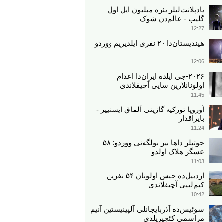
یادپلانت‌لیلر یئره میلیون ایل اول
گلیب - عالم‌دن شوک
12:27
هیندیستان‌دا ۲۰ نفری ایلدیریم ووردو
12:06
۲۰۲۶-جی ایلده ایران‌دا اعدام
اولونانلارین سایی آچیقلاندی
11:45
آوروپا تورکیه گازینی آلماق ایستییر -
بایراقدار
11:24
حوثیلر داها بیر بؤلگه‌نی ووردو: ۵۸
عسگر هلاک اولدو
11:03
اردبیل‌ده حبس اولونان ۵۴ نفرین
کیم‌لییی آچیقلاندی
10:42
سوئیس‌ده آذربایجانلی آلپینیستین آنیم
مراسمی کئچیریلدی