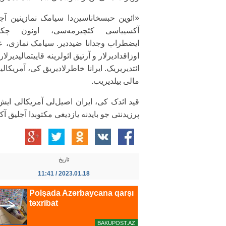
«ائوین حبسخاناسین‌دا سیامک نمازینین آج
آکسییاسی کئچیرمه‌سی، اونون چکد
ایضطراب وجدانا ضیددیر. سیامک نمازی، عم
اوزاقدادیرلار و آرتیق ائولرینه قاییتمالیدیرلا
ائتدیریریک. ایرانا خاطرلادیریق کی، آمریکا
مالی بیلدیریب.
پرزیدنتی جو بایدنه یازدیغی مکتوبدا آجلیق آ
تاریخ
2023.01.18 / 11:41