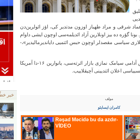
لیق
یی
اد شرقی و مراد طهباز اوزون مدتدیر کی، اؤز ائولرین‌دن
ر. بونا گؤره ده بیز اونلارین آزاد ائدیلمه‌سی اوچون ایشی داوام
لیلاری سیاسی مقصدلر اوچون حبس ائتمیی دایاندیرمالیدیر»،-
قید ائدک کی، ایران اصیل‌لی آمریکالی ایش آدامی سیامک نمازی بازار ائرته‌سی، یانوارین ۱۶-دا آمریکا
کسییاسی اعلان ائتدیینی آچیقلاییب.
خبر خط
مولف
کامران ایسایئو