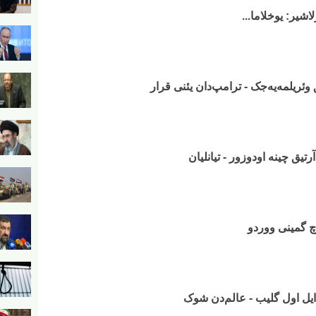
اشیر: یوخلاما...
ریلمه‌یه‌جک - ترامپ‌دان یئنی قرار
تیق چینه اودوزور - تیانلیان
وچ گمینی ووردو
ن ایل اول گلیب - عالم‌دن شوک