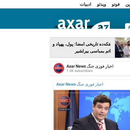
ین
فوتو
ویدئو
ادبیات
ا
مَکه‌ده تاریخی امضا: پول، پهپاد و
اتم بمباسی بیرلشیر