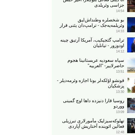
جزاسی وئریلدی
14:54
بو شخصلره وطنداش‌لیق
وئریلمه‌یه‌جک - ترامپ‌دان یئنی قرار
14:33
ترامپ گئجیکیب، آمریکا آرتیق چینه
اودوزور - تیانلیان
14:12
سپاه سعودیه عربستانینا هجوم
حاضرلاییر- "العربیه"
13:51
قونشو اؤلکه‌لر بونا اجازه وئرمه‌دیلر -
پزشکیان
13:30
روسیا قارا دنیزده داها اوچ گمینی
ووردو
13:09
تهلوکه‌سیزلیک مأمورلاری تبرزیلی
فعالین ائوینده آختاریش آپاردی
12:48