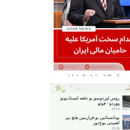
ّی
روس اوردوسو بو دفعه ایستادیونو
ووردو - فوتو
22:14
یونانستانین بو قرارینین هئچ بیر
اهمیتی یوخ‌دور
21:45