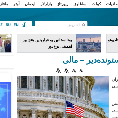
صادیات
کولت
ساغلیق
رپورتاژ
یازارلار
ایدمان
آوتو
ماقاز
آذ
AZ
RU
EN
ف
دیونو
یونانستانین بو قرارینین هئچ بیر
اهمیتی یوخ‌دور
ونده‌دیر – مالی
ران
سی
نین
‌سی
یب.