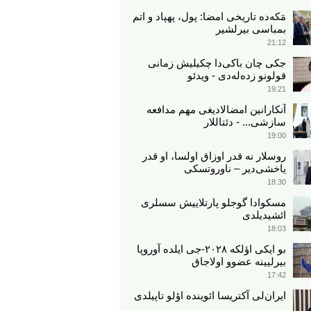
مَکه‌ده تاریخی امضا: پول، پهپاد و اتم
بمباسی بیرلشیر
21:12
جکی چان باکی‌دا چکیلیش زمانی
قولونو زده‌له‌دی - ویدئو
19:21
آنکارانین امضالادیغی مهم مدافعه
سازشی... - دئتاللار
19:00
روسلار نه قدر اوزاق اولسا، او قدر
یاخشی‌دیر – ناوروتسکی
18:30
مسکوادا گوجلو پارتلاییش سسلری
ائشیدیلدی
18:03
بو ایکی اؤلکه ۲۰۲۸-جی ایلده آوروپا
بیرلیینه عضوو اولاجاق
17:42
ایران‌لی آکتریسا ائوینده اؤلو تاپیلدی