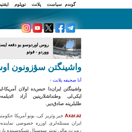
گوندم
سیاست
پلانت
توپلوم
ایقتی
اخبار فارسی
چاغداش تریبونو
روس اوردوسو بو دفعه ایستا
ووردو - فوتو
واشینگتن سؤزونون اوست
آنا صحیفه
پلانت
واشینگتن ایران‌دا حبس‌ده اولان آمریکا-ای
ایکی‌لی وطنداشلارینین آزاد ائدیلمه‌
طلبلرینه صادق‌دیر.
Axar.az
خبر وئریر کی، بونو آمریکا حکومتی
ایران مسئله‌لری اوزره خصوصی نماینده
روبرت مالی تویتر سوسیال شبکه‌سینده یاز