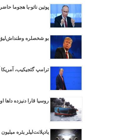
پوتین ناتو-یا هجوما حاضرل
بو شخصلره وطنداش‌لیق وئ
ترامپ گئجیکیب، آمریکا آر
روسیا قارا دنیزده داها ا
یادپلانت‌لیلر یئره میلیو