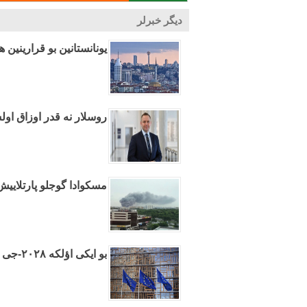
دیگر خبرلر
یونانستانین بو قرارینین ه
روسلار نه قدر اوزاق اول
مسکوادا گوجلو پارتلایی
بو ایکی اؤلکه ۲۰۲۸-جی ایلده آوروپا بیرلیینه عضوو اولاجاق