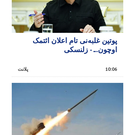
پوتین غلبه‌نی تام اعلان ائتمک
اوچون... - زلنسکی
10:06
پلانت