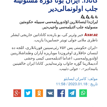
کانادا: ایران بونا گؤره مسئولیته
جلب اولونمالی‌دیر
ایران‌دا اینسانلارین اؤلدورولمه‌سی سببیله حکومتین
مسولیته جلب ائدیلمه‌سی واجیب‌دیر.
Axar.az
خبر وئریر کی، بو باره‌ده کانادانین خاریجی ایشلر
ناظری ملانی جولی تویتر حسابین‌دا یازیب.
«ایران حکومتی پس ۷۵۲ رئی‌سینین قوربانلاری، ائلجه ده
اینسان حاقلاری اوغرون‌دا موباریزه آپاران وطنداشلارینین
اؤلدورولمه‌سی، اعداما ائدیلمه‌سی کیمی وحشی
آددیملارینا گؤره جاواب وئرمه‌لیدیر. کانادا ایران خالقینین
یانیندادیر»، - جولی دئییب.
مولف: کامران ایسایئو
تاریخ : 2023.01.18 / 11:58