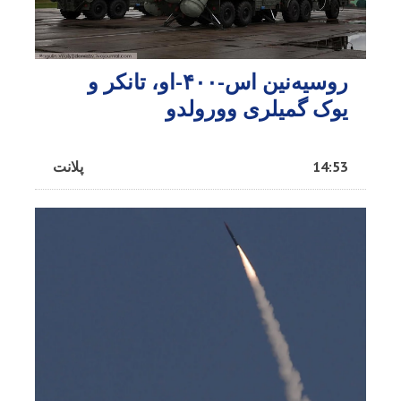
روسیه‌نین اس-۴۰۰-او، تانکر و
یوک گمیلری وورولدو
14:53
پلانت