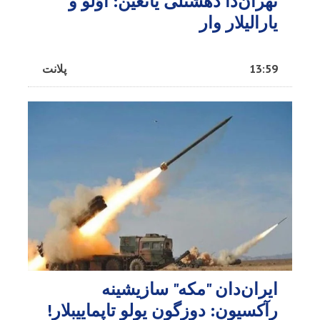
تهران‌دا دهشتلی یانغین: اؤلو و
یارالیلار وار
13:59
پلانت
ایران‌دان "مکه" سازیشینه
رآکسیون: دوزگون یولو تاپماییبلار!