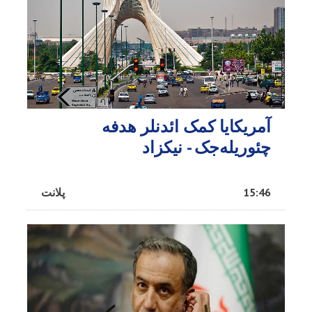
آمریکایا کمک ائد‌نلر هدفه
چئوریله‌جک - نیکزاد
15:46
پلانت