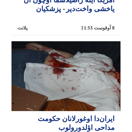
یاخشی واخت‌دیر - پزشکیان
8 آوقوست 21:33
پلانت
ایران‌دا اوغورلانان حکومت
مداحی اؤلدورولوب