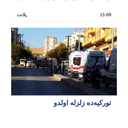
13:09
پلانت
تورکیه‌ده زلزله اولدو