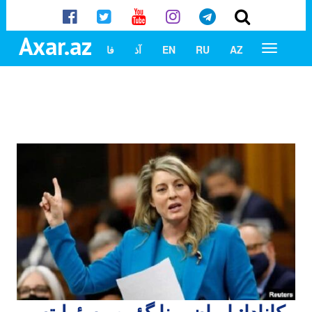
Axar.az
AZ
RU
EN
آذ
فا