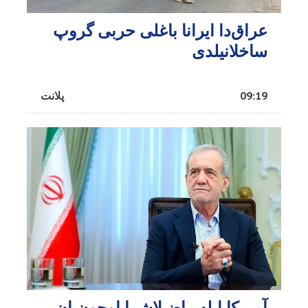
عراق‌دا ایرانا باغلی حربی گروپ
ساخلانیلدی
09:19
پلانت
آمریکا ایله راضیلاشما اوچون ان