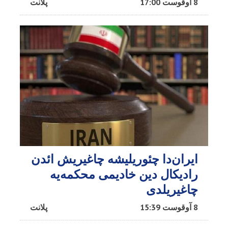
8 آوقوست 17:00
پلانت
ایران‌دا چئوریلیشه چاغیریش ائد‌ن
رادیکال دین خادیمی محکمه‌یه
چاغیریلدی
8 آوقوست 15:39
پلانت