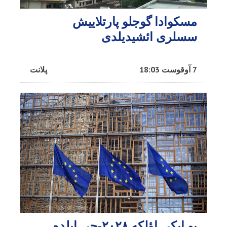
مسکوادا گوجلو پارتلاییش
سسلری ائشیدیلدی
7 آوقوست 18:03
پلانت
بو ایکی اؤلکه ۲۰۲۸-جی ایلده