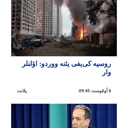
روسیه کی‌یفی یئنه ووردو: اؤلنلر
وار
8 آوقوست 09:43
پلانت