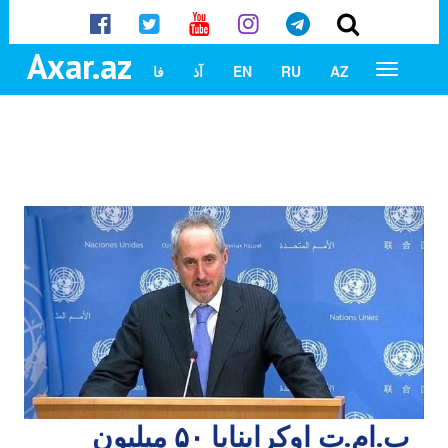
Axar.az
AZ
RU
EN
آذ
فا
ب.ام.ت اوکراینایا ۵۰ میلیون