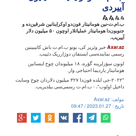
آییردی
ب.ام.ت-نین هومانیتار فون‌دو اوکراینانین شرقین‌ده و
جنوبون‌دا هومانیتار عملیاتلار اوچون ۵۰ میلیون دلار
آییریب.
Axar.az
خبر وئریر کی، بونو ب.ام.ت باش کاتیبینین
رسمی نماینده‌سی ایستفان دوژارریک دئییب.
اونون سؤزلرینه گؤره، ۱۸ میلیوندان چوخ اینسانین
هومانیتار یاردیما احتیاجی وار.
"۲۰۲۲-جی ایلده فون‌دا ۳۲۷ میلیون دلاردان چوخ وسایت
داخیل اولوب"، - ب.ام.ت رسمی‌سی بیلدیریب.
مولف: Axar.az
تاریخ : 2023.01.27 / 09:47