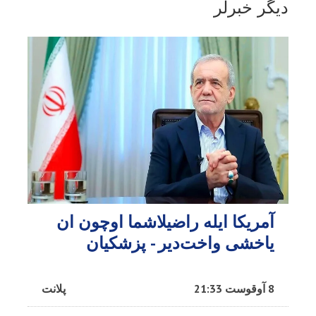
دیگر خبرلر
آمریکا ایله راضیلاشما اوچون ان
یاخشی واخت‌دیر - پزشکیان
8 آوقوست 21:33
پلانت