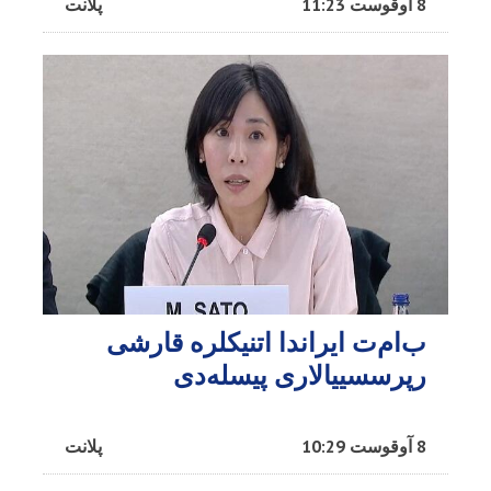
8 آوقوست 11:23
پلانت
ب‌ام‌ت ایراندا اتنیکلره قارشی
رپرسسییالاری پیسله‌دی
8 آوقوست 10:29
پلانت