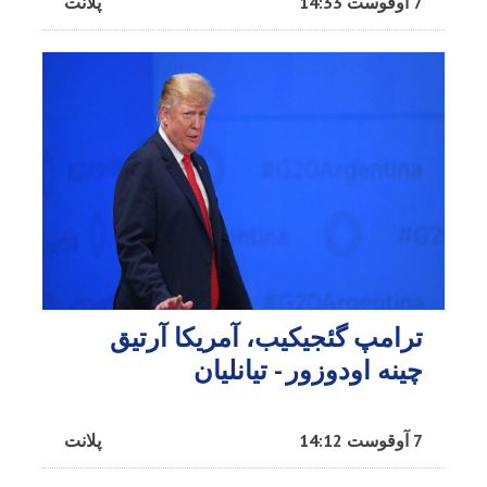
7 آوقوست 14:33
پلانت
ترامپ گئجیکیب، آمریکا آرتیق
چینه اودوزور - تیانلیان
7 آوقوست 14:12
پلانت