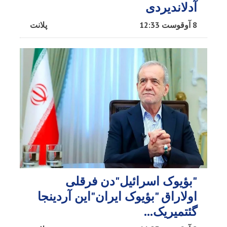
آدلاندیردی
8 آوقوست 12:33
پلانت
"بؤیوک اسرائیل"دن فرقلی
اولاراق "بؤیوک ایران"این آردینجا
گئتمیریک...