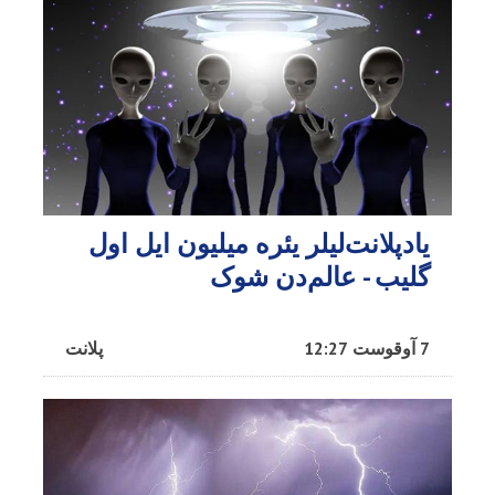
یادپلانت‌لیلر یئره میلیون ایل اول
گلیب - عالم‌دن شوک
7 آوقوست 12:27
پلانت