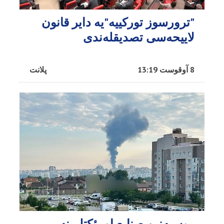
"ترورسوز تورکییه"یه دایر قانون
لاییحه‌سی تصدیقله‌ندی
8 آوقوست 13:19
پلانت
روسیه‌نین صنایع اوبیئکتلرینه