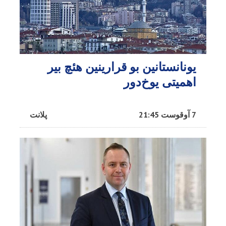
یونانستانین بو قرارینین هئچ بیر
اهمیتی یوخ‌دور
7 آوقوست 21:45
پلانت