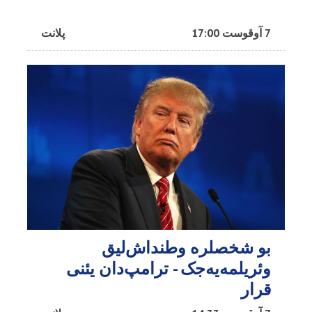
7 آوقوست 17:00
پلانت
بو شخصلره وطنداش‌لیق
وئریلمه‌یه‌جک - ترامپ‌دان یئنی
قرار