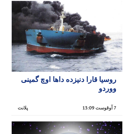
روسیا قارا دنیزده داها اوچ گمینی
ووردو
7 آوقوست 13:09
پلانت