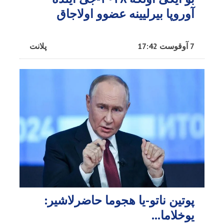
آوروپا بیرلیینه عضوو اولاجاق
7 آوقوست 17:42
پلانت
پوتین ناتو-یا هجوما حاضرلاشیر:
یوخلاما...