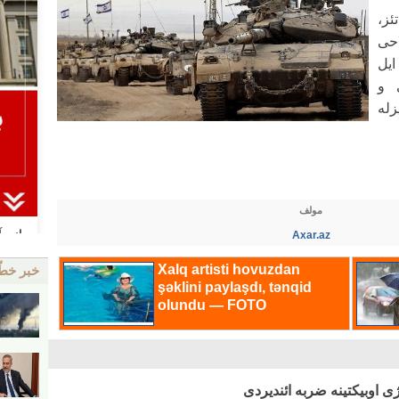
ئز،
احی
ایل
ی و
له
مولف
Axar.az
خبر خط