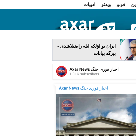
ین
فوتو
ویدئو
ادبیات
ا
ایران بو اؤلکه ایله راضیلاشدی -
بیرگه بیانات