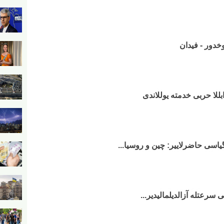
یوخدور - فیدان
بللا حربی خدمته یوللاندی
گیاسی حاضرلاییر: چین و روسیا...
 سرعتله آزالدیلمالیدیر...