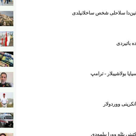
انین‌دا سلاحلی شخص ساخلانیلدی
سیایا بولاشیبلار - ترامپ
نکرینی ووردولار
تینی بئله وورا بیلمه‌دی