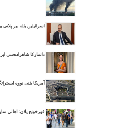
اسرائیلین بئله بیر پلانی 
دانمارکا شاهزاده‌سی ایزا
آمریکا یئنی نووه ایسترات
قورخونج پلان: اهالی سایی