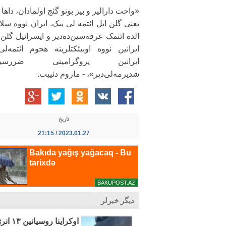
«واخت دارالیر و بیز بونو گئج اولمادان، داها ت
یعنی گلن ایل ائتمه لی ییک. ایران نووه سل
الده ائتمک عرفه‌سین‌ده‌دیر و ایسرائیل گلن 
ایرانین نووه اوبیئکتلرینه هجوم ائتمه‌ل
ایرانین پروگرامینی ضررسیز
شدیرمه‌لی‌دیر»، - ماروم دئییب.
تاریخ
2023.01.27 / 21:15
دیگر خبرلر
اوکراینا روسیانین ۱۳ انرژی اوبیکتینه ضربه ائندیردی