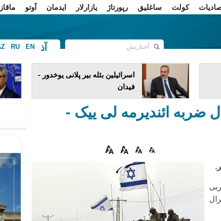
صادیات
کولت
ساغلیق
رپورتاژ
یازارلار
ایدمان
آوتو
ماقاز
آذ
AZ
RU
EN
ف
اسرائیلین بئله بیر پلانی یوخدور -
فیدان
ال ضربه ائندیرمه لی ییک -
.
ربی
رال