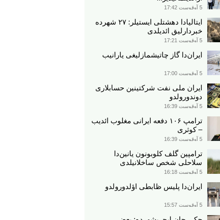
5 آوقوست 17:42
ایتالیادا دهشتلی ایستیلر: ۲۷ شهرده
خبردارلیق ائدیلدی
5 آوقوست 17:21
ایران‌دا گاز چاتیشمازلیغی یارانیب
5 آوقوست 17:00
ایران ملی نفت شرکتینین حسابلاری
دوندورولدو
5 آوقوست 16:39
ترامپ ۱۰۶ دفعه ایرانی مغلوب ائدیب
– کوثری
5 آوقوست 16:39
ترامپین گلف کلوبونون یانین‌دا
سلاحلی شخص ساخلانیلدی
5 آوقوست 16:18
ایران‌دا پلیس ظابطی اؤلدورولدو
5 آوقوست 15:57
جکی چان ایچریشهرده: بعضی