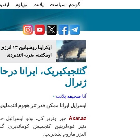
گوندم
سیاست
پلانت
توپلوم
ایقتی
اخبار فارسی
چاغداش تریبونو
اوکراینا روسیانین ۱۳ انرژی
اوبیکتینه ضربه ائندیردی
گئئجیکیریک، ایرانا درح
ژنرال
آنا صحیفه
پلانت
ایسرایل ایرانا ممکن قدر تئز هجوم ائتمه‌لیدیر
Axar.az
خبر وئریر کی، بونو ایسرائیل ح
دنیز قوه‌لرینین کئچمیش کوماندیری گن
الیزر ماروم بیلدیریب.