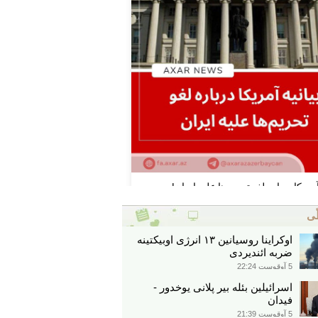
ّی
اوکراینا روسیانین ۱۳ انرژی اوبیکتینه
ضربه ائندیردی
5 آوقوست 22:24
اسرائیلین بئله بیر پلانی یوخدور -
فیدان
5 آوقوست 21:39