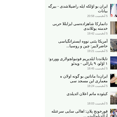
ایران بو اؤلکه ایله راضیلاشدی - بیرگه
بیانات
5 آوقوست 20:58
دانمارکا شاهزاده‌سی ایزابللا حربی
خدمته یوللاندی
5 آوقوست 19:42
آمریکا یئنی نووه ایستراتگیاسی
حاضرلاییر: چین و روسیا...
5 آوقوست 19:21
تایلانددا ایلدیریم فوتبولچولاری ووردو:
۱ اؤلو، ۹ یارالی - ویدئو
5 آوقوست 18:45
ایران‌دا ماناتین بو گونه اولان ه
معماری این مسجد سی
5 آوقوست 18:24
کیئوده ماتم اعلان ائدیلدی
5 آوقوست 18:03
قورخونج پلان: اهالی سایی سرعتله
آزالدیلمالیدیر...