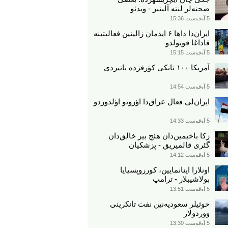
صحنه‌لر لنته آلینیر - ویدئو
5 آوقوست 15:36
ایران‌دا داها ۶ ایدمان زالینین فعالیتینه
قاداغا قویولدو
5 آوقوست 15:15
آمریکا ۱۰۰ تانکی کؤرفزده باتیردی
5 آوقوست 14:54
ایران‌لی فعال عراق‌دا اؤزونو اؤلدوردو
5 آوقوست 14:33
زکا باخیمین‌دان هئچ بیر خالق‌دان
گئری قالمیریق - پزشکیان
5 آوقوست 14:12
اونلارا اینانمایین، کورروپسیایا
بولاشیبلار - ترامپ
5 آوقوست 13:51
حوثیلر سعودیه‌نین نفت تانکرینی
ووردولار
5 آوقوست 13:30