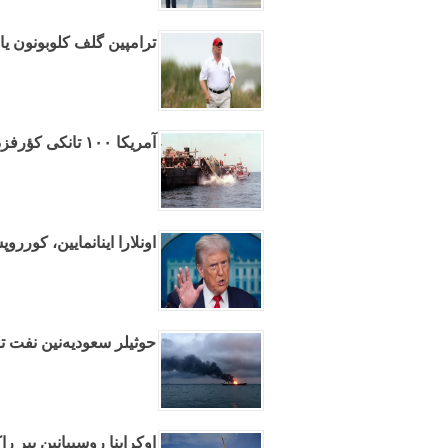
ترامپین گلف کلوبونون ی
آمریکا ۱۰۰ تانکی کؤرفزده باتیردی
اونلارا اینانمایین، کورروپ
حوثیلر سعودیه‌نین نفت تا
اوکراینا روسییانین بیر راک