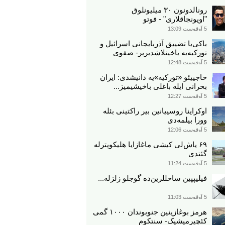
رونالدونون ۳۰ میلیونلوق
"اویونجاقلاری" - فوتو
5 آوقوست 13:09
باکی‌یا تضییق آذربایجانی اسرائیل و
تورکیه‌یه یاخینلاشدیریر- صفوی
5 آوقوست 12:48
حاجییئو «تورکیه»یه دانیشدی: ایران
بحرانی ایله باغلی باخیشیمیز...
5 آوقوست 12:27
اوکراینا روسییانین بیر راکتینی بئله
وورا بیلمه‌دی
5 آوقوست 12:06
۶۹ یاش‌لی کیشی ماغازایا هلیکوپترله
گئتدی
5 آوقوست 11:24
فیلیپپین ساحللرین‌ده گوجلو زلزله...
5 آوقوست 11:03
هرمز بوغازینین جنوبوندان ۱۰۰۰ گمی
کئچیرمیشیک- سنتکوم