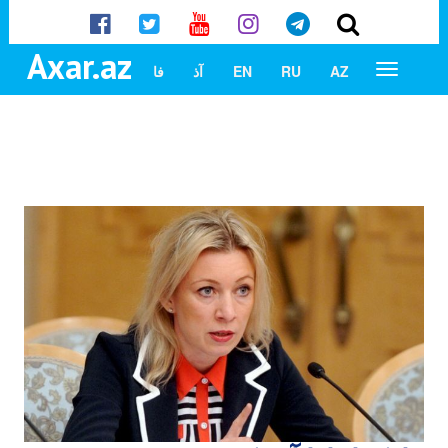
Axar.az
AZ
RU
EN
آذ
فا