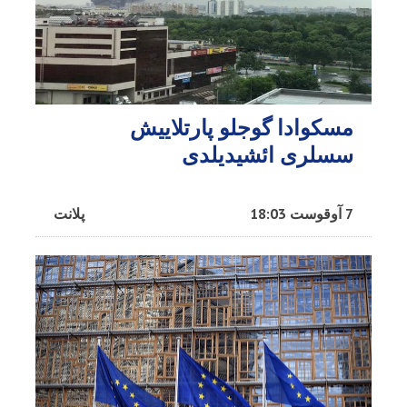
مسکوادا گوجلو پارتلاییش
سسلری ائشیدیلدی
7 آوقوست 18:03
پلانت