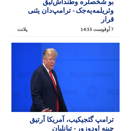
بو شخصلره وطنداش‌لیق
وئریلمه‌یه‌جک - ترامپ‌دان یئنی
قرار
7 آوقوست 14:33
پلانت
ترامپ گئجیکیب، آمریکا آرتیق
چینه اودوزور - تیانلیان