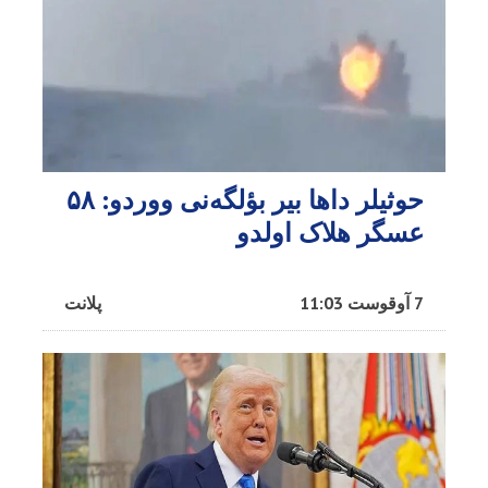
حوثیلر داها بیر بؤلگه‌نی ووردو: ۵۸
عسگر هلاک اولدو
7 آوقوست 11:03
پلانت