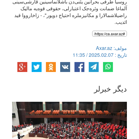
روسیا طرفی بحرانین یئنی‌دن باشلانماسینین قارشی‌سینی
آلماغا ضمانت وئره‌جک اعتبارلی، حقوقی قوه‌یه مالیک
راضیلاشمالارا و مکانیزملره احتیاج دویور"، - زاخارووا قید
ائدیب.
#https://ca.axar.az/
مولف: Axar.az
تاریخ : 2025.02.07 / 11:35
دیگر خبرلر