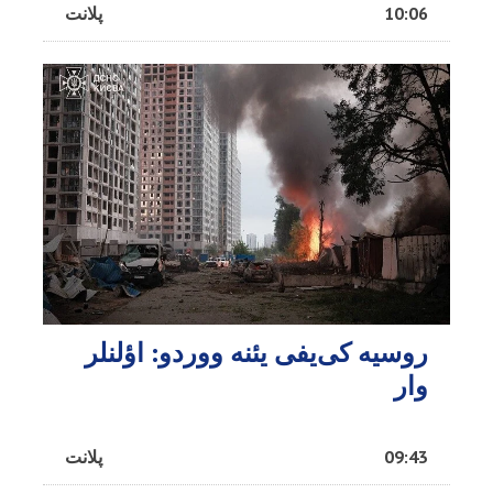
10:06
پلانت
روسیه کی‌یفی یئنه ووردو: اؤلنلر
وار
09:43
پلانت