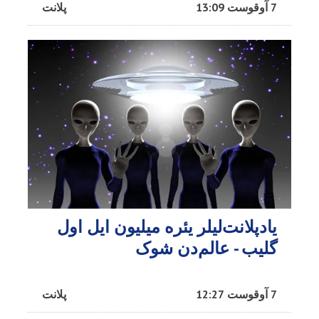
7 آوقوست 13:09
پلانت
یادپلانت‌لیلر یئره میلیون ایل اول
گلیب - عالم‌دن شوک
7 آوقوست 12:27
پلانت