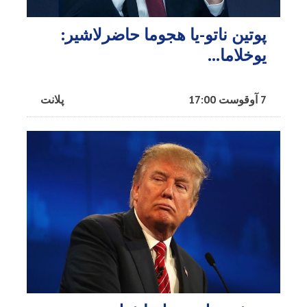
پوتین ناتو-یا هجوما حاضرلاشیر:
یوخلاما...
7 آوقوست 17:00
پلانت