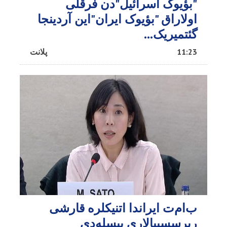
"بؤیوک اسرائیل"دن فرقلی
اولاراق "بؤیوک ایران"این آردینجا
گئتمیریک...
11:23
پلانت
ب‌ام‌ت ایراندا اتنیکلره قارشی
رپرسسییالاری پیسله‌دی