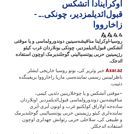
اوکراینادا آتشکس
قبول‌ائدیلمزدیر، چونکی... -
زاخارووا
روسیا-اوکراینا مناقیشه‌سینین دوندورولماسی و یا موقتی
آتشکس قبول‌ائدیلمزدیر، چونکی بونلاردان غرب کیئو
رژیمینین حربی پوتنسیالینی گوجلندیرمک اوچون استفاده
ائد‌جک.
Axar.az
خبر وئریر کی، بونو روسیا خاریجی ایشلر
ناظرلیینین رسمی نماینده‌سی ماریا زاخارووا بریفینگده
دئییب.
«موقتی آتشکس و یا چوخلارینین دئدیی کیمی،
مناقیشه‌نین دوندورولماسی قبول‌ائدیلمزدیر. اونلاردان
ساده‌جه اولاراق کولکتیو غرب و اونون آیری-آیری
نماینده‌لری کیئو رژیمینین حربی پوتنسیالینی گوجلندیرمک
و طبیعی کی، سلاحلی حربی رئوانش جهدلری اوچون
استفاده ائد‌جکلر.