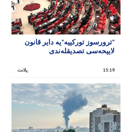
"ترورسوز تورکییه"یه دایر قانون
لاییحه‌سی تصدیقله‌ندی
13:19
پلانت