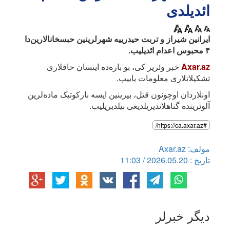
ائدیلدی
ایرانین شیراز و تربت حیدرییه شهرلرینین حبسخانالارین‌دا
۴ محبوس اعدام ائدیلیب.
Axar.az
خبر وئریر کی، بو باره‌ده اینسان حاقلاری
تشکیلاتلاری معلومات یاییب.
اونلاردان اوچونون قتل، بیرینین ایسه نارکوتیک ماده‌لرین
آلوئرینده گناهلاندیریلدیغی بیلدیریلیب.
#https://ca.axar.az/
مولف: Axar.az
تاریخ : 2026.05.20 / 11:03
دیگر خبرلر