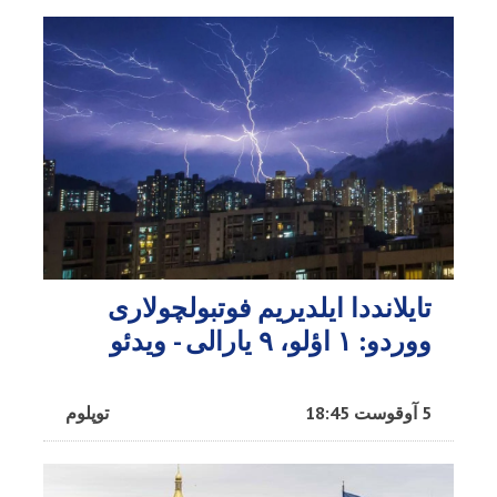
تایلانددا ایلدیریم فوتبولچولاری
ووردو: ۱ اؤلو، ۹ یارالی - ویدئو
5 آوقوست 18:45
توپلوم