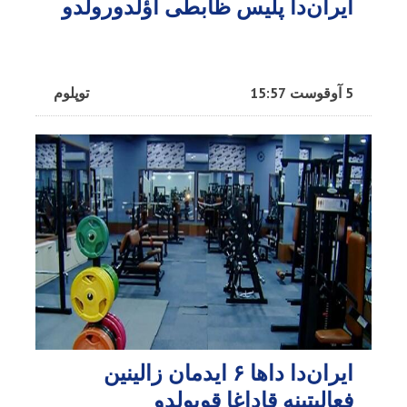
ایران‌دا پلیس ظابطی اؤلدورولدو
5 آوقوست 15:57
توپلوم
ایران‌دا داها ۶ ایدمان زالینین
فعالیتینه قاداغا قویولدو