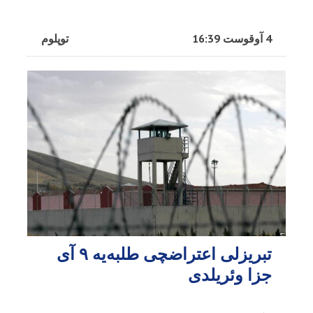
4 آوقوست 16:39
توپلوم
تبریزلی اعتراضچی طلبه‌یه ۹ آی
جزا وئریلدی