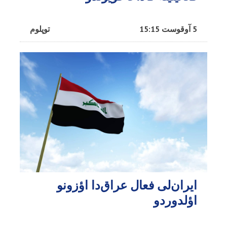
5 آوقوست 15:15
توپلوم
ایران‌لی فعال عراق‌دا اؤزونو
اؤلدوردو