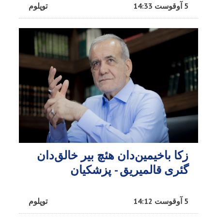
5 آوقوست 14:33
توپلوم
زکا باخیمین‌دان هئچ بیر خالق‌دان
گئری قالمیریق - پزشکیان
5 آوقوست 14:12
توپلوم