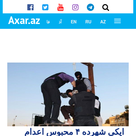
Axar.az
AZ
RU
EN
آذ
فا
ایکی شهرده ۴ محبوس اعدام