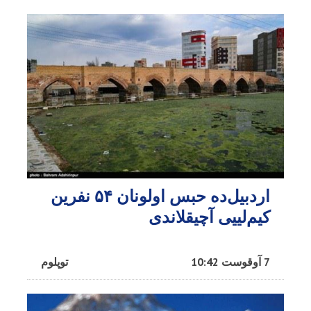
اردبیل‌ده حبس اولونان ۵۴ نفرین
کیم‌لییی آچیقلاندی
7 آوقوست 10:42
توپلوم