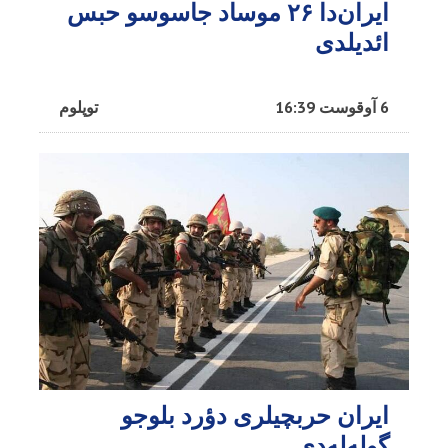
ایران‌دا ۲۶ موساد جاسوسو حبس
ائدیلدی
6 آوقوست 16:39
توپلوم
ایران حربچیلری دؤرد بلوجو
گوله‌له‌دی