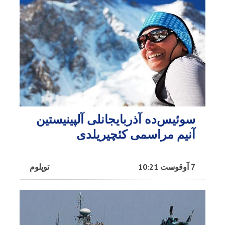
سوئیس‌ده آذربایجانلی آلپینیستین
آنیم مراسمی کئچیریلدی
7 آوقوست 10:21
توپلوم