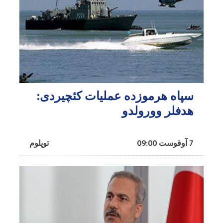
سپاه هرموزده عملیات کئچیردی:
هدفلر وورولدو
7 آوقوست 09:00
توپلوم