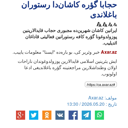
حجابا گؤره کاشان‌دا رستوران
باغلاندی
ایرانین کاشان شهرین‌ده مجبوری حجاب قایدالارینین
پوزولدوغونا گؤره کافه رستورانین فعالیتی قاداغان
ائدیلیب.
Axar.az
خبر وئریر کی، بو باره‌ده "ایسنا" معلومات یاییب.
ایش یئرینین اسلامی قایدالارین پوزولدوغوندان ناراحات
اولان وطنداشلارین مراجعتینه گؤره باغلاندیغی ادعا
اولونوب.
#https://ca.axar.az/
مولف: Axar.az
تاریخ : 2026.05.20 / 13:30