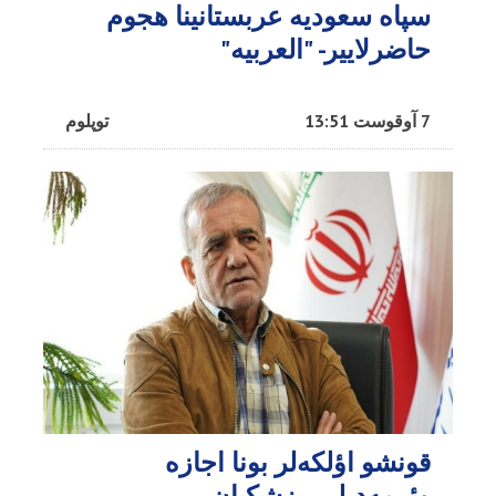
سپاه سعودیه عربستانینا هجوم
حاضرلاییر- "العربیه"
7 آوقوست 13:51
توپلوم
قونشو اؤلکه‌لر بونا اجازه
وئرمه‌دیلر - پزشکیان