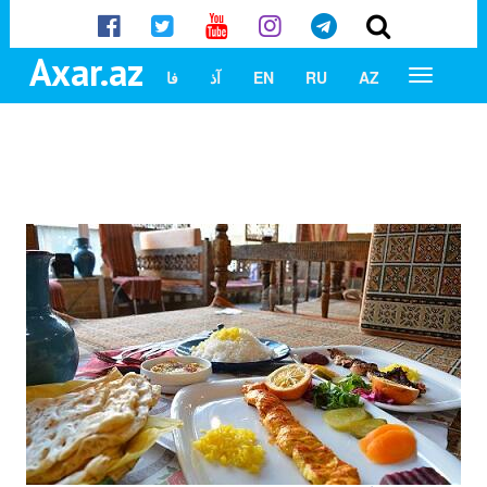
Axar.az
AZ
RU
EN
آذ
فا