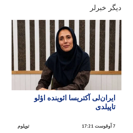
دیگر خبرلر
ایران‌لی آکتریسا ائوینده اؤلو
تاپیلدی
7 آوقوست 17:21
توپلوم