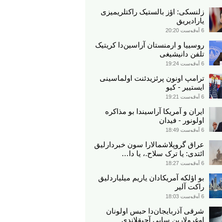
زلنسکی: اؤز بالستیک راکتلریمیزی
یارادیریق
6 آوقوست 20:20
روسییا و ارمنستان آراسین‌دا کریتیک
تلفن دانیشیغی
6 آوقوست 19:24
ترامپ اونون پرئزیدئنت اولماسینی
ایستییر - کیو
6 آوقوست 19:21
ایران و آمریکا آراسیندا بو مذاکره
اولونور - فیدان
6 آوقوست 18:49
عراق گروپلاشمالارا سون خبردارلیق
ائتدی: یا ترک سلاح.، یا دا…
6 آوقوست 18:27
بو اؤلکه آمریکادان یاریم میلیاردلیق
راکت آلیر
6 آوقوست 18:03
شرقی آذربایجان‌دا حبس اولونان
اوغرولارین سایی آچیقلاندی