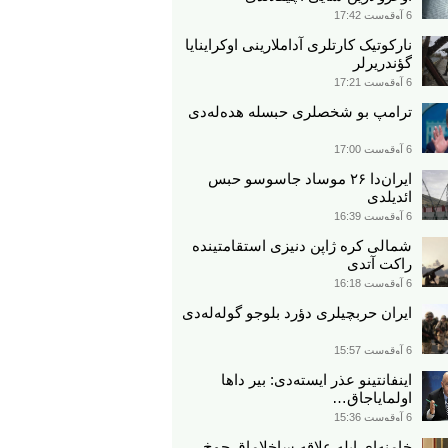
6 آوقوست 17:42
نارکوتیک کارتلری آداملارینی اوکراینایا
گؤندریرلر
6 آوقوست 17:21
ترامپ بو شخصلری حبسله هده‌له‌دی
6 آوقوست 17:00
ایران‌دا ۲۶ موساد جاسوسو حبس
ائدیلدی
6 آوقوست 16:39
شمالی کره ژاپن دنیزی استقامتینده
راکت آتدی
6 آوقوست 16:18
ایران حربچیلری دؤرد بلوجو گوله‌له‌دی
6 آوقوست 15:57
اینفانتینو عذر ایسته‌دی: بیر داها
اولمایاجاق…
6 آوقوست 15:36
خامنه‌ای ایله علاقه ساخلاماق چوخ