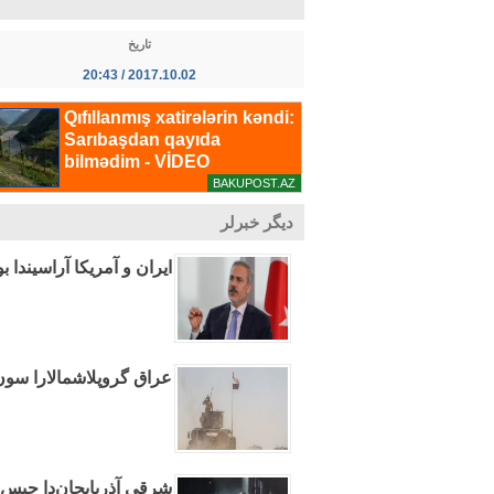
تاریخ
2017.10.02 / 20:43
دیگر خبرلر
ایران و آمریکا آراسیندا ب
عراق گروپلاشمالارا سون 
شرقی آذربایجان‌دا حبس ا