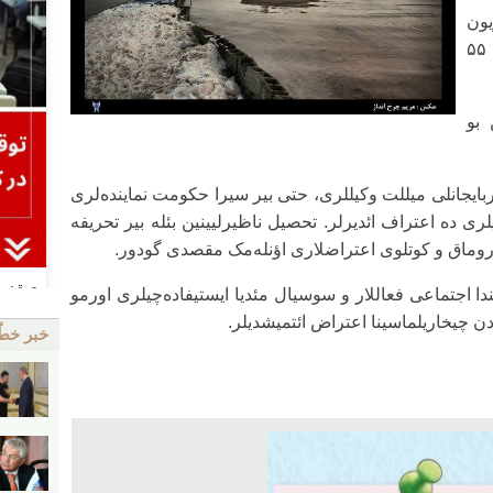
یون
سوییه‌سینین سون ۶ آیلا موقاییسه‌ده ۵۵
 بو
بایجانلی میللت وکیللری، حتی بیر سیرا حکومت نماینده‌لری
ری ده اعتراف ائدیرلر. تحصیل ناظیرلیینین بئله بیر تحریفه
وروماق و کوتلوی اعتراضلاری اؤنله‌مک مقصدی گودور.
ندا اجتماعی فعاللار و سوسیال مئدیا ایستیفاده‌چیلری اورمو
ن چیخاریلماسینا اعتراض ائتمیشدیلر.
خبر خط