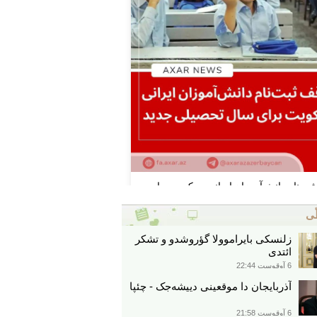
ّی
زلنسکی بایراموولا گؤروشدو و تشکر
ائتدی
6 آوقوست 22:44
آذربایجان دا موقعینی دییشه‌جک - چئپا
6 آوقوست 21:58