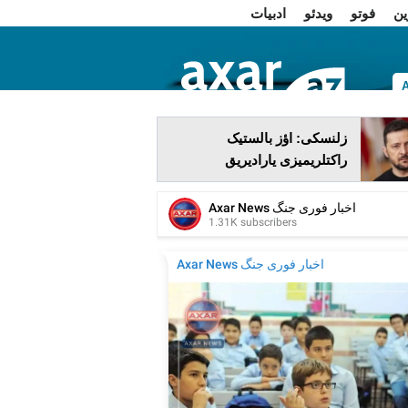
ین
فوتو
ویدئو
ادبیات
ا
زلنسکی: اؤز بالستیک
راکتلریمیزی یارادیریق