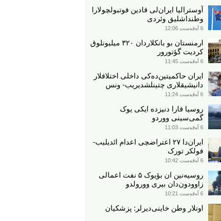
آوسترالیا ایران‌لی قادین فوتبولچولارا
وطنداشلیق وئردی
6 آوقوست 12:06
ارمنستان بو بانکلاردان ۳۲۰ میلیونلوق
کردیت گؤتورور
6 آوقوست 11:45
ایران حاکمیتین‌ده‌کی داخلی اختلافلار
دانیشیقلاری چتینلشدیریب- ونس
6 آوقوست 11:24
روسیا قارا دنیزده ایکی یوک
گمی‌سینی ووردو
6 آوقوست 11:03
ایران‌دا ۲۷ اعتراضچی اعدام ائدیلیب-
فولکر تورک
6 آوقوست 10:42
روسیه‌نین ان بؤیوک ۵ نفت اعمالی
زاوودون‌دان بیری وورولدو
6 آوقوست 10:21
اونلار وطن خاینی‌دیرلر: پزشکیان