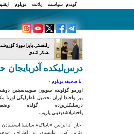
گوندم
سیاست
پلانت
توپلوم
ایقتی
اخبار فارسی
چاغداش تریبونو
زلنسکی بایراموولا گؤروشدو
تشکر ائتدی
درس‌لیکده آذربایجان حا
آنا صحیفه
توپلوم
اورمو گؤلونده سویون سوییه‌سینین دوشد
بیر واختدا ایران تحصیل ناظرلیگی اورتا م
درسلیکلرین‌ده گؤلده وضعیت
یاخشیلاشدیغینی یازیب.
آخار. آذ ایرانین «تابناک» سایتینا ایستینادن 
وئریر کی، «اینسان و اطراف موحی