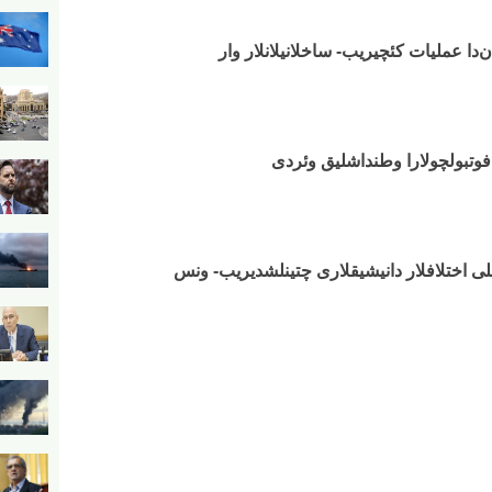
دا عملیات کئچیریب- ساخلانیلانلار وار
 فوتبولچولارا وطنداشلیق وئردی
خلی اختلافلار دانیشیقلاری چتینلشدیریب- ونس