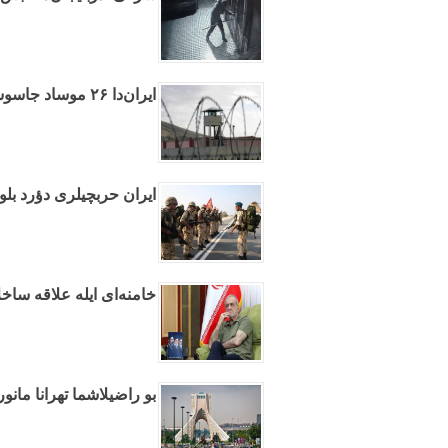
ایران‌دا ۲۶ موساد جاسوسو حبس ائدیلدی
ایران حربچیلری دؤرد بلوج
خامنه‌ای ایله علاقه ساخ
بو راضیلاشما تهرانا مانو