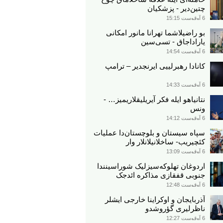
چتین‌دیر - پزشکیان
6 آوقوست 15:15
بو راضیلاشما تهرانا مانور امکانی
یاراداجاق - تسی‌سین
6 آوقوست 14:54
کانادا رهبرلییی ایرنجدیر – ترامپ
6 آوقوست 14:33
نتانیاهو ایله فکر آیریلیقلاریمیز… -
ونس
6 آوقوست 14:12
سپاه سیستان و بلوچستان‌دا عملیات
کئچیریب- ساخلانیلانلار وار
6 آوقوست 13:09
اردوغان تهلوکه‌سیزلیک شوراسینندا
جنوبی قفقازی مذاکره ائد‌جک
6 آوقوست 12:48
آذربایجان و اوکراینا خارجی ایشلر
ناظرلیری گؤروشدو
6 آوقوست 12:27