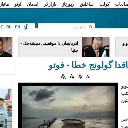
صادیات
کولت
ساغلیق
رپورتاژ
یازارلار
ایدمان
آوتو
ماقاز
آذ
AZ
RU
EN
ف
 و
آذربایجان دا موقعینی دییشه‌جک -
چئپا
قدا گولونج خطا - فوتو
ویو
کتب
ین
خبر
ط»