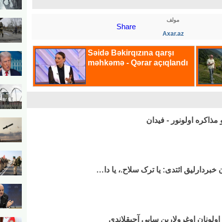
مولف
Share
Axar.az
و مذاکره اولونور - فیدان
خبردارلیق ائتدی: یا ترک سلاح.، یا دا…
ولونان اوغرولارین سایی آچیقلاندی