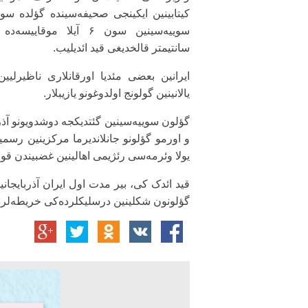
کیتابینین ایکینجی صحیفه‌سینده گؤلده سو
سانتیمتر قالخدیغی قید ائدیلیب.
ایرانین بعضی مئدیا اورقانلاری ناظیرلیین
یالانینین گولونج اولدوغونو یازیبلار.
گؤلون سوییه‌سینین گئتدیکجه دوشدویونو آذر
و اورمو گؤلونو جانلاندیرما مرکزینین رسمیل
یولا وئرمه‌سی رئژیمی اهالینین غضبیندن ق
قید ائدک کی، بیر مدت اول ایران آذربایجانی
گؤلونون شکلینین درسلیکلرده‌کی خریطه‌لرد