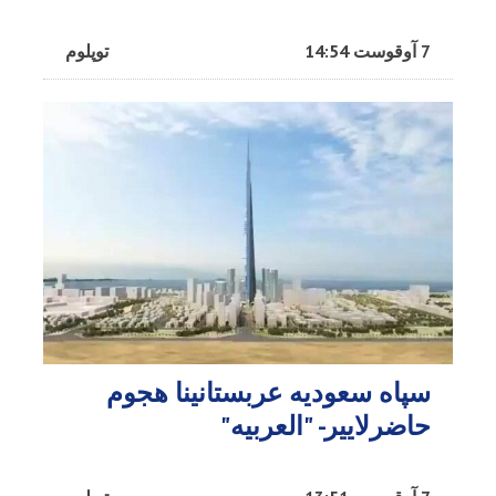
7 آوقوست 14:54
توپلوم
سپاه سعودیه عربستانینا هجوم
حاضرلاییر- "العربیه"