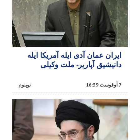
ایران عمان آدی ایله آمریکا ایله
دانیشیق آپاریر- ملت وکیلی
7 آوقوست 16:39
توپلوم