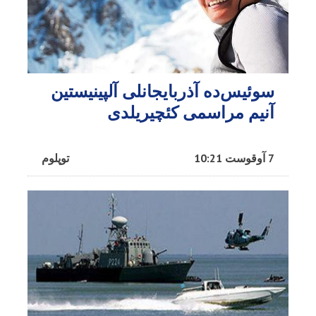
سوئیس‌ده آذربایجانلی آلپینیستین
آنیم مراسمی کئچیریلدی
7 آوقوست 10:21
توپلوم