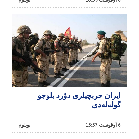
ایران حربچیلری دؤرد بلوجو
گوله‌له‌دی
6 آوقوست 15:57
توپلوم