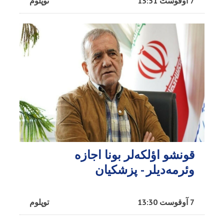
7 آوقوست 13:51
توپلوم
قونشو اؤلکه‌لر بونا اجازه
وئرمه‌دیلر - پزشکیان
7 آوقوست 13:30
توپلوم