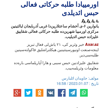
اورمییادا طلبه حرکاتی فعالی
حبس ائدیلدی
یانوارین ۶-ی آخشام ساعتلارین‌دا غربی آذربایجان ایالتینین
مرکزی اورمییا شهرین‌ده طلبه حرکاتی فعالی شقاییق
علیزاده حبس ائدیلیب.
Axar.az
خبر وئریر کی، ۲۱ یاش‌لی فعال تبریز
اینجه‌صنعت اونیورسیتتینین هیکلتراشلیق فاکولته‌سینین
طلبه‌سی‌دیر.
شقاییق علیزادنین حبس سببی و هارا آپاریلماسی باره‌ده
معلومات وئریلمه‌ییب.
مولف: جاویدان ائلبارس
تاریخ : 2023.01.07 / 16:58