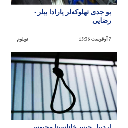
بو جدی تهلوکه‌لر یارادا بیلر -
رضایی
7 آوقوست 15:36
توپلوم
اردبیل حبس‌خاناسینا محبوس