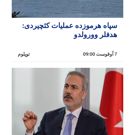
سپاه هرموزده عملیات کئچیردی:
هدفلر وورولدو
7 آوقوست 09:00
توپلوم