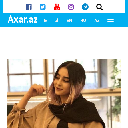
Axar.az
AZ
RU
EN
آذ
فا