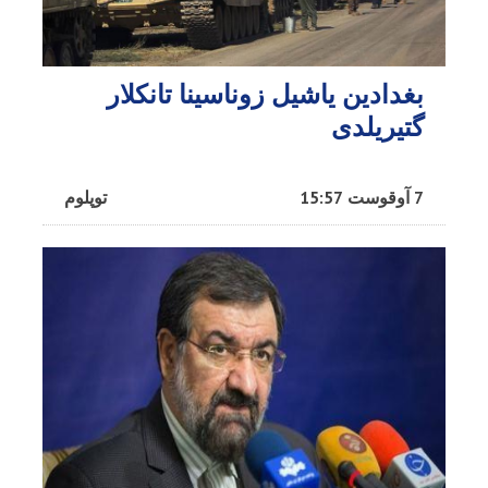
بغدادین یاشیل زوناسینا تانکلار
گتیریلدی
7 آوقوست 15:57
توپلوم