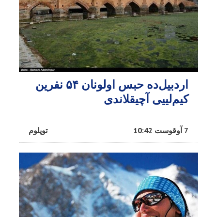
اردبیل‌ده حبس اولونان ۵۴ نفرین
کیم‌لییی آچیقلاندی
7 آوقوست 10:42
توپلوم