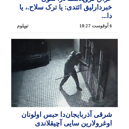
خبردارلیق ائتدی: یا ترک سلاح.، یا
دا…
6 آوقوست 18:27
توپلوم
شرقی آذربایجان‌دا حبس اولونان
اوغرولارین سایی آچیقلاندی