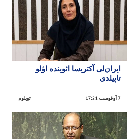
ایران‌لی آکتریسا ائوینده اؤلو
تاپیلدی
7 آوقوست 17:21
توپلوم