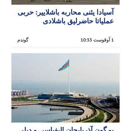
آسیادا یئنی محاربه باشلاییر: حربی
عملیاتا حاضرلیق باشلادی
1 آوقوست 10:33
گوندم
بو گون آذربایجان الیفباسی و دیلی