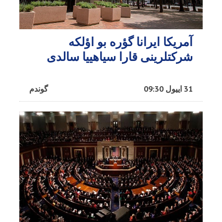
آمریکا ایرانا گؤره بو اؤلکه
شرکتلرینی قارا سیاهییا سالدی
31 اییول 09:30
گوندم