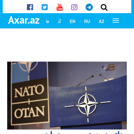
Axar.az
AZ
RU
EN
آذ
فا