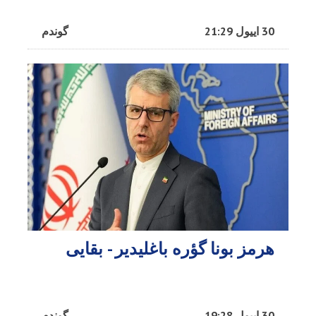
30 اییول 21:29
گوندم
هرمز بونا گؤره باغلیدیر - بقایی
30 اییول 19:28
گوندم