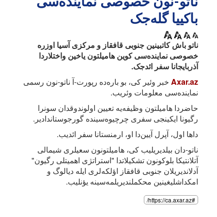
ناتو-نون خصوصی نماینده‌سی
باکییا گله‌جک
ناتو باش کاتبینین جنوبی قافقاز و مرکزی آسیا اوزره
خصوصی نماینده‌سی کوین هامیلتون یاخین واختلاردا
آذربایجانا سفر ائد‌جک.
Axar.az
خبر وئیر کی، بو باره‌ده رپورت-آ ناتو-نون رسمی
نماینده‌سی معلومات وئریب.
حاضردا هامیلتون وظیفه‌یه تعیین اولوندوقدان سونرا
رگیونا ایکینجی سفری چرچیوه‌سینده گورجوستاندادیر.
داها اول، آپرل آیین‌دا او، ارمنستانا سفر ائدیب.
ناتو-دان بیلدیریلیب کی، هامیلتونون سعیلری شیمالی
آتلانتیکا بلوکونون تشکیلاتدا "استراتژی اهمیتلی رگیون"
آدلاندیریلان جنوبی قافقاز اؤلکه‌لری ایله دیالوگ و
امکداشلیغینین محکملندیریلمه‌سینه یؤنلیب.
#https://ca.axar.az/