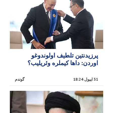
پرزیدنتین تلطیف اولوندوغو
اوردن: داها کیملره وئریلیب؟
31 اییول 18:24
گوندم