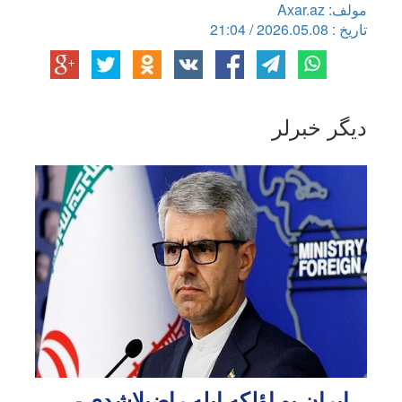
مولف: Axar.az
تاریخ : 2026.05.08 / 21:04
دیگر خبرلر
ایران بو اؤلکه ایله راضیلاشدی -