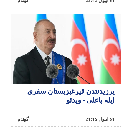
31 اییول 22:42
گوندم
پرزیدنتدن قیرغیزیستان سفری
ایله باغلی - ویدئو
31 اییول 21:15
گوندم