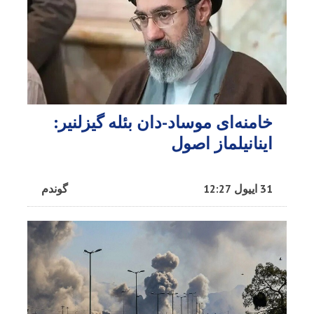
خامنه‌ای موساد-دان بئله گیزلنیر:
اینانیلماز اصول
31 اییول 12:27
گوندم