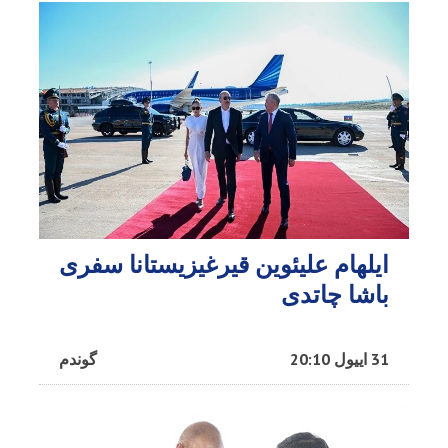
ایلهام علیئوین قیرغیزیستانا سفری
باشا چاتدی
31 اییول 20:10
گوندم