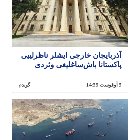
آذربایجان خارجی ایشلر ناظرلییی
پاکستانا باش‌ساغلیغی وئردی
3 آوقوست 14:33
گوندم