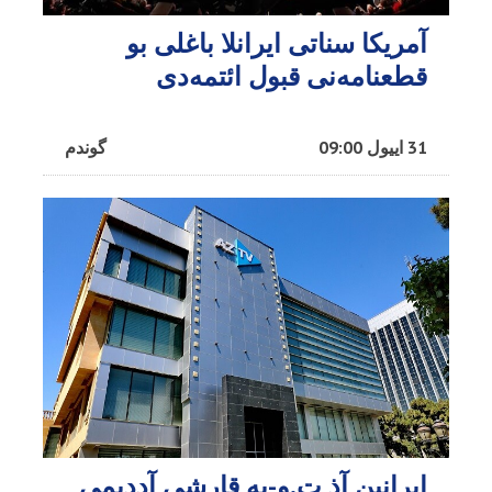
آمریکا سناتی ایرانلا باغلی بو
قطعنامه‌نی قبول ائتمه‌دی
31 اییول 09:00
گوندم
ایرانین آذ ت.و-یه قارشی آددیمی