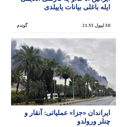
ایله باغلی بیانات یاییلدی
30 اییول 21:35
گوندم
ایراندان «جزا» عملیاتی: آنقار و
چنلر ورولدو