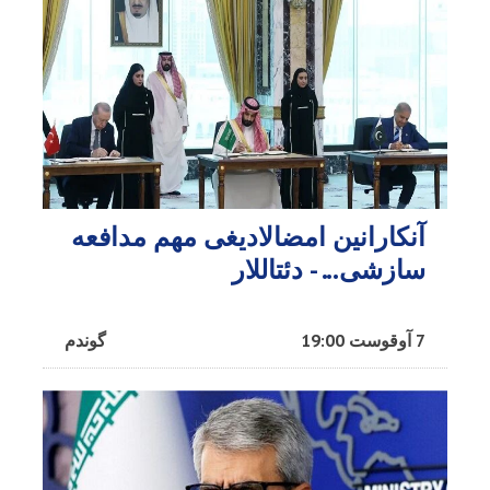
آنکارانین امضالادیغی مهم مدافعه
سازشی... - دئتاللار
7 آوقوست 19:00
گوندم