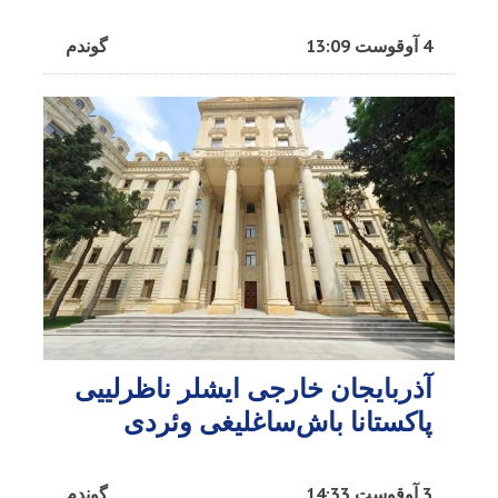
4 آوقوست 13:09
گوندم
آذربایجان خارجی ایشلر ناظرلییی
پاکستانا باش‌ساغلیغی وئردی
3 آوقوست 14:33
گوندم