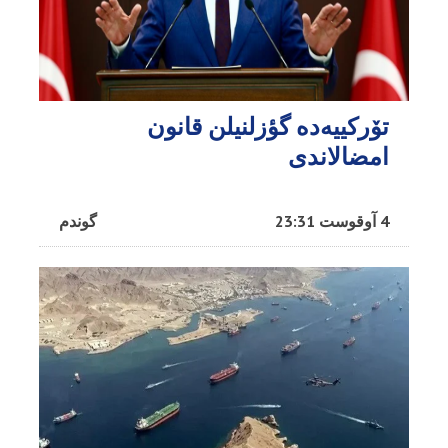
تۆرکییه‌ده گؤزلنیلن قانون
امضالاندی
4 آوقوست 23:31
گوندم