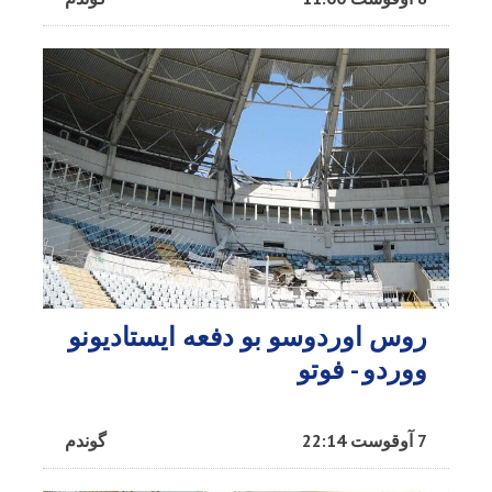
روس اوردوسو بو دفعه ایستادیونو
ووردو - فوتو
7 آوقوست 22:14
گوندم