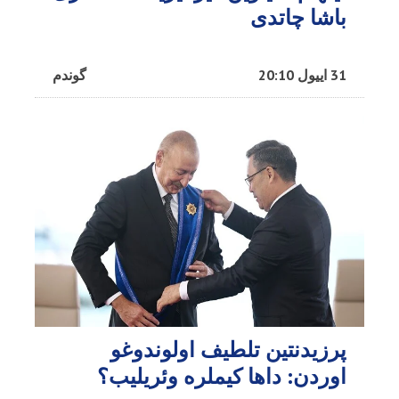
باشا چاتدی
31 اییول 20:10
گوندم
پرزیدنتین تلطیف اولوندوغو
اوردن: داها کیملره وئریلیب؟