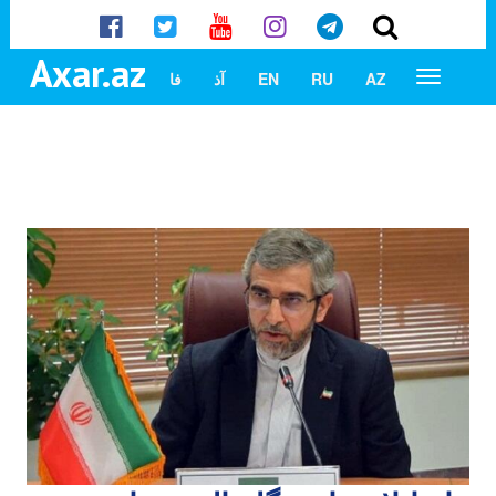
Axar.az
AZ
RU
EN
آذ
فا