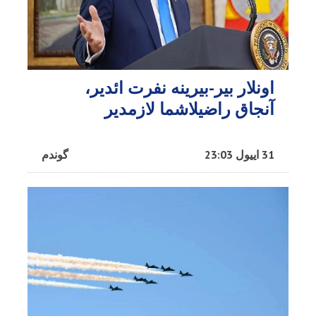
اونلار بیر-بیرینه نفرت ائدیر،
آنجاق راضیلاشما لازمدیر
31 اییول 23:03
گوندم