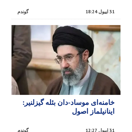
31 اییول 18:24
گوندم
خامنه‌ای موساد-دان بئله گیزلنیر:
اینانیلماز اصول
31 اییول 12:27
گوندم