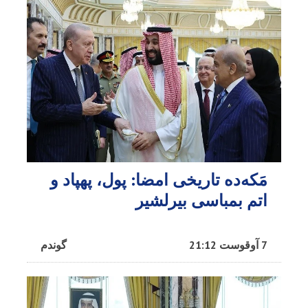
مَکه‌ده تاریخی امضا: پول، پهپاد و
اتم بمباسی بیرلشیر
7 آوقوست 21:12
گوندم