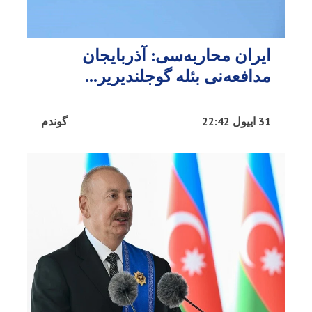
ایران محاربه‌سی: آذربایجان
مدافعه‌نی بئله گوجلندیریر...
31 اییول 22:42
گوندم