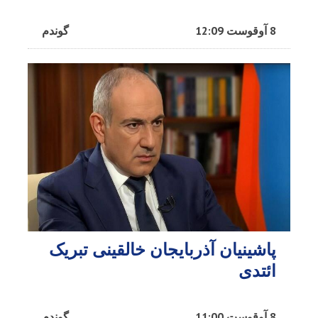
8 آوقوست 12:09
گوندم
پاشینیان آذربایجان خالقینی تبریک
ائتدی
8 آوقوست 11:00
گوندم