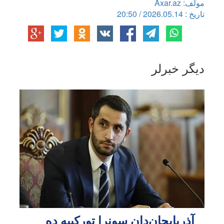
مولف: Axar.az
تاریخ : 2026.05.14 / 20:50
دیگر خبرلر
آذربایجان‌دان سونرا تورکییه ده