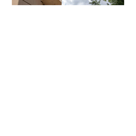
آمریکا ایرانا گؤره بو اؤلکه
شرکتلرینی قارا سیاهییا سالدی
31 اییول 09:30
گوندم