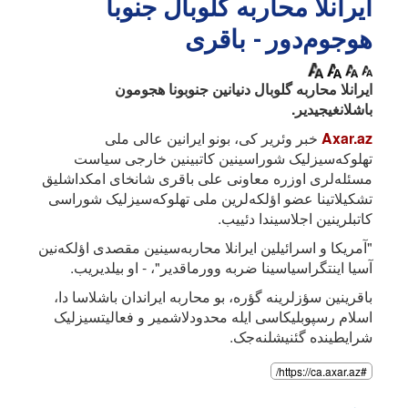
ایرانلا محاربه گلوبال جنوبا
هوجوم‌دور - باقری
ایرانلا محاربه گلوبال دنیانین جنوبونا هجومون
باشلانغیجیدیر.
Axar.az
خبر وئریر کی، بونو ایرانین عالی ملی
تهلوکه‌سیزلیک شوراسینین کاتبینین خارجی سیاست
مسئله‌لری اوزره معاونی علی باقری شانخای امکداشلیق
تشکیلاتینا عضو اؤلکه‌لرین ملی تهلوکه‌سیزلیک شوراسی
کاتبلرینین اجلاسیندا دئییب.
"آمریکا و اسرائیلین ایرانلا محاربه‌سینین مقصدی اؤلکه‌نین
آسیا اینتگراسیاسینا ضربه وورماقدیر"، - او بیلدیریب.
باقرینین سؤزلرینه گؤره، بو محاربه ایراندان باشلاسا دا،
اسلام رسپوبلیکاسی ایله محدودلاشمیر و فعالیتسیزلیک
شرایطینده گئنیشلنه‌جک.
#https://ca.axar.az/