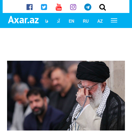
Axar.az
AZ
RU
EN
آذ
فا