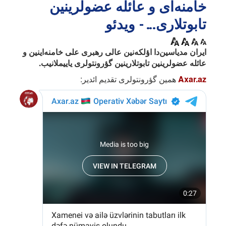
خامنه‌ای و عائله عضولرینین
تابوتلاری... - ویدئو
ایران مدیاسین‌دا اؤلکه‌نین عالی رهبری علی خامنه‌اینین و
عائله عضولرینین تابوتلارینین گؤرونتولری یاییملانیب.
Axar.az
همین گؤرونتولری تقدیم ائدیر: