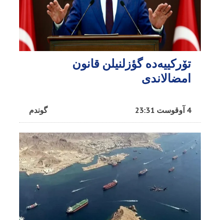
تۆرکییه‌ده گؤزلنیلن قانون
امضالاندی
4 آوقوست 23:31
گوندم