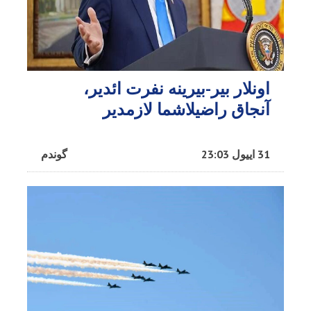
اونلار بیر-بیرینه نفرت ائدیر،
آنجاق راضیلاشما لازمدیر
31 اییول 23:03
گوندم