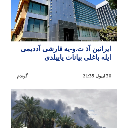
ایرانین آذ ت.و-یه قارشی آددیمی
ایله باغلی بیانات یاییلدی
30 اییول 21:35
گوندم