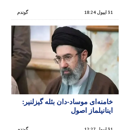
31 اییول 18:24
گوندم
خامنه‌ای موساد-دان بئله گیزلنیر:
اینانیلماز اصول
31 اییول 12:27
گوندم