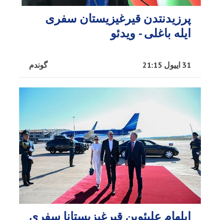
پرزیدنتدن قیرغیزیستان سفری
ایله باغلی - ویدئو
31 اییول 21:15
گوندم
ایلهام علیئوین قیرغیزیستانا سفری