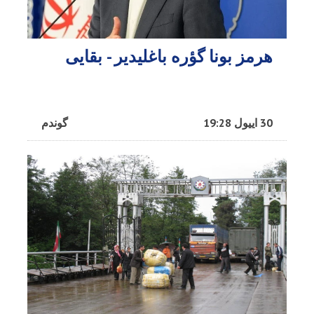
هرمز بونا گؤره باغلیدیر - بقایی
30 اییول 19:28
گوندم