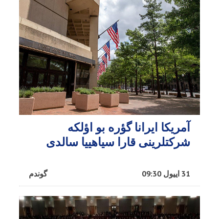
آمریکا ایرانا گؤره بو اؤلکه
شرکتلرینی قارا سیاهییا سالدی
31 اییول 09:30
گوندم