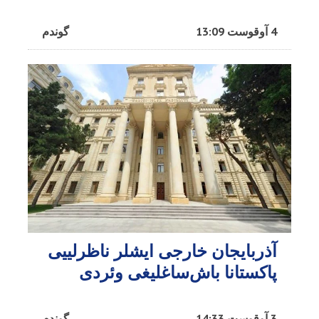
4 آوقوست 13:09
گوندم
آذربایجان خارجی ایشلر ناظرلییی
پاکستانا باش‌ساغلیغی وئردی
3 آوقوست 14:33
گوندم