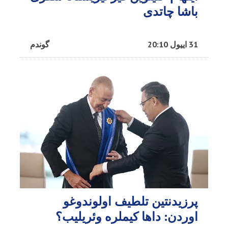
باشا چاتدی
31 اییول 20:10
گوندم
پرزیدنتین تلطیف اولوندوغو
اوردن: داها کیملره وئریلیب؟