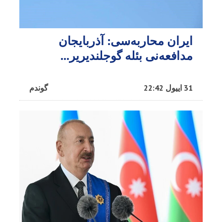
ایران محاربه‌سی: آذربایجان
مدافعه‌نی بئله گوجلندیریر...
31 اییول 22:42
گوندم