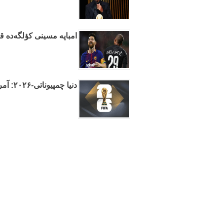
امباپه مسینی کؤلگه‌ده قو
دنیا چمپیوناتی-۲۰۲۶: آمریکا هوا مکانینی باغلاییر