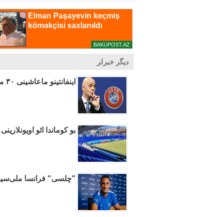
دیگر خبرلر
اینفانتینو ماعاشینی ۳۰ میلیون دلارا چاتدیرماق ایسته‌ییب
بو کوماندا ائو اویونلارین
"چلسی" فرانسا ملی‌سینی