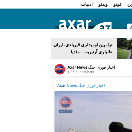
ین
فوتو
ویدئو
ادبیات
ا
ترامپین اومیدلری قیریلدی، ایران
طلبلری آرتیریب - مئدیا