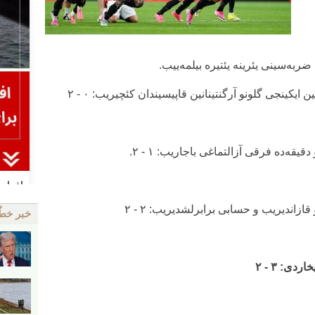
به‌سینی یئرینه یئتیره بیلمه‌ییب.
خبر خط