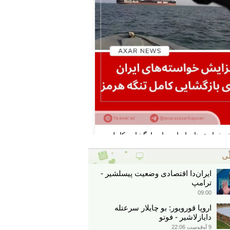
ّی
ایران‌دا اقتصادی وضعیت پیسلشیر -
ترامپ
09:00
اروپا قورویور: بو چایلار سرعتله
دایازلاشیر - فوتو
9 آوقوست 22:06