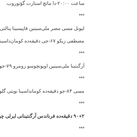
ساعت ۲۰:۰۰-دا ماتچ استارت گؤتوروب.
***
لیونل مسی مصر ملی‌سینین قاپیسینا پنالتی ضر
مصطفی زیکو ۶۷-جی دقیقه‌ده کومان‌داسینین ایکینجی گلونو آرگنتینانین قاپیسیندان کئچیریب: ۰ - ۲
***
آرگنتینا ملی‌سینین اویونچوسو رومرو ۷۹-جو دقیقه‌ده فرقی آزالتماغی باجاریب: ۱ - ۲.
***
مسی ۸۴-جو دقیقه‌ده کومانداسینا نوبتی گلو قازاندیریب و حسابی برابرلشدیریب: ۲ - ۲
***
۹۰+۲ دقیقه‌ده فرناندس آرگنتینانی ایر‌لی چیخاردی: ۳ - ۲
***