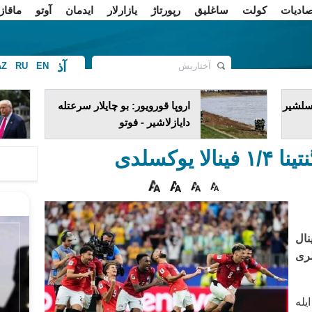
صادیات
کولت
ساغلیق
رپورتاژ
یازارلار
ایدمان
آوتو
ماقاز
آذ
AZ
RU
EN
ف
یسلشیر
اروپا قورویور: بو چایلار سرعتله
دایازلاشیر - فوتو
یوکسلدی
ین ۱/۸ فینال
ری
له