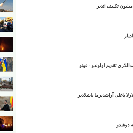
دیلر
مداللاری تقدیم اولوندو - فوتو
ارلا باغلی آراشدیرما باشلادیر
نه دوشدو