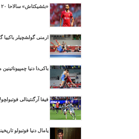
«بئشیکتاش» سالاحا ۲۰ میلیون تکلیف ائدیر
ارمنی گولشچیلر باکییا گل
باکی‌دا دنیا چمپیوناتینین 
فیفا آرگنتینالی فوتبولچول
یامال دنیا فوتبولو تاریخی