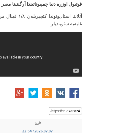
فوتبول اوزره دنیا چمپیوناتیندا آرگنتینا مصر
غلبه‌یه سئویندیلر.
#https://ca.axar.az/
تاریخ
2026.07.07 / 22:54