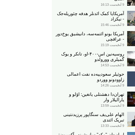
9 آوقوست 16:13
آمریکایا کمک ائد‌نلر هدفه چئوریله‌جک
- نیکزاد
9 آوقوست 15:46
آمریکا بونو ائتمه‌سه، دانیشیق یوخ‌دور
- عراقچی
9 آوقوست 15:19
روسیه‌نین اس-۴۰۰-او، تانکر و یوک
گمیلری وورولدو
9 آوقوست 14:53
حوثیلر سعودییه‌ده نفت اعمالی
زاوودونو ووردو
9 آوقوست 14:26
تهران‌دا دهشتلی یانغین: اؤلو و
یارالیلار وار
9 آوقوست 13:59
الهام علی‌یف سنگاپور پرزیدنتینی
تبریک ائتدی
9 آوقوست 13:33
ایران‌دان "مکه" سازیشینه رآکسیون: