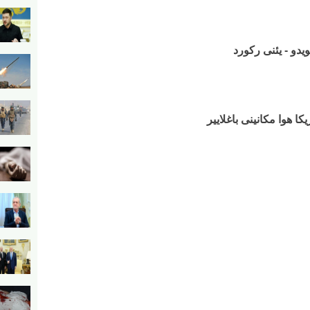
یدو - یئنی رکورد