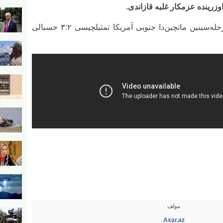
 اوزرینده عزمکار غلبه قازاندی.
آتلانتا استادیونوندا کئچیریله‌ن ۱/۸ فینال مرحله‌سینین ماتچین‌دا جنوبی آمریکا تمثیلچیسی ۳:۲ حسبالی
مولف
Axar.az