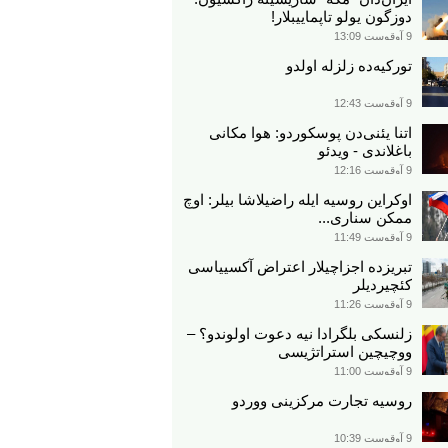
دوزگون یولو تاپماییبلار!
9 آوقوست 13:09
تورکیه‌ده زلزله اولدو
9 آوقوست 12:43
اتنا یئنی‌دن پوسکوردو: هوا مکانی
باغلاندی - ویدئو
9 آوقوست 12:16
اوکراین روسیه ایله راضیلاشا بیلر: اوچ
ممکن سناری...
9 آوقوست 11:49
تبریزده اجزاچیلار اعتراض آکسییاسی
کئچیردیلر
9 آوقوست 11:26
زلنسکی بلگرادا نیه دعوت اولوندو؟ –
ووچیچین استراتژیسی
9 آوقوست 11:00
روسیه تجارت مرکزینی ووردو
9 آوقوست 10:39