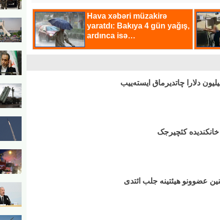
ی خانکندیده کئچیرجک
ن عضوونو هیئتینه جلب ائتدی