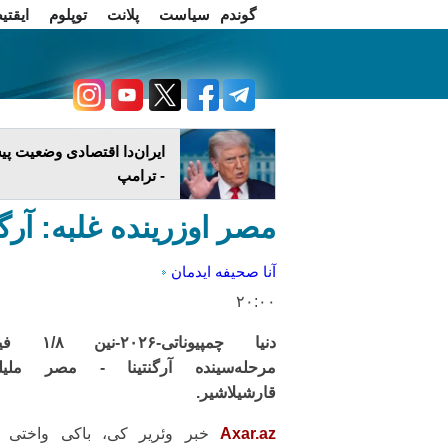
گوندم
سیاست
پلانت
توپلوم
ایقتی
اخبار فارسی
چاغداش تریبونو
ایران‌دا اقتصادی وضعیت پ
- ترامپ
مصر اوزرینده غلبه: آرگنتینا ۱/۴ فینالا 
آنا صحیفه
ایدمان
۲۰:۰۰
دنیا چمپیوناتی-۲۰۲۶-ن
مرحله‌سینده آرگنتینا - مصر ملیل
قارشیلاشیر.
Axar.az
خبر وئریر کی، باکی واختی ای