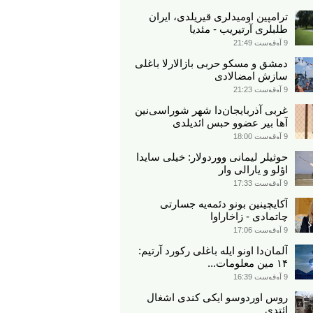
ترامپین اومیدلری قیریلدی، ایران
طلبلری آرتیریب - مئدیا
9 آوقوست 21:49
دمشق و مسکو حربی بازالارلا باغلی
سازش امضالادی
9 آوقوست 21:23
غربی آذربایجان‌دا شهر شوراسی‌نین
آها بیر عضوو حبس ائدیلدی
9 آوقوست 18:00
حوثیلر لیمانی ووردولار: خیلی سایدا
اؤلو و یارالی وار
9 آوقوست 17:33
آکایچینین بونو دئمه‌یه جسارتی
چاتمادی - زاخاراوا
9 آوقوست 17:06
آلمان‌دا اونو ایله باغلی رکورد آرتیم:
۱۴ مین معلومات...
9 آوقوست 16:39
روس اوردوسو ایکی کندی اشغال
ائتدی