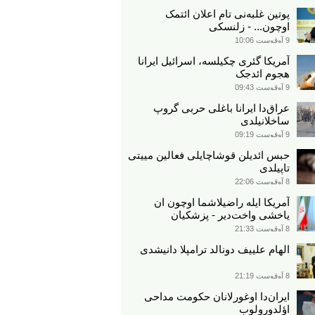
پوتین غلبه‌نی تام اعلان ائتمک
اوچون... - زلنسکی
9 آوقوست 10:06
آمریکا گئری چکیلسه، اسرائیل ایرانا
هجوم ائد‌جک
9 آوقوست 09:43
عراق‌دا ایرانا باغلی حربی گروپ
ساخلانیلدی
9 آوقوست 09:19
حبس ائدیلن قوشاچایلی فعالین مییتی
تاپیلدی
8 آوقوست 22:06
آمریکا ایله راضیلاشما اوچون ان
یاخشی واخت‌دیر - پزشکیان
8 آوقوست 21:33
الهام علییف دونالد ترامپلا دانیشدی
8 آوقوست 21:19
ایران‌دا اوغورلانان حکومت مداحی
اؤلدورولوب