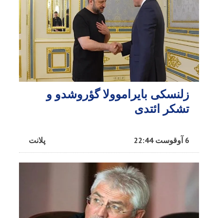
زلنسکی بایراموولا گؤروشدو و
تشکر ائتدی
6 آوقوست 22:44
پلانت