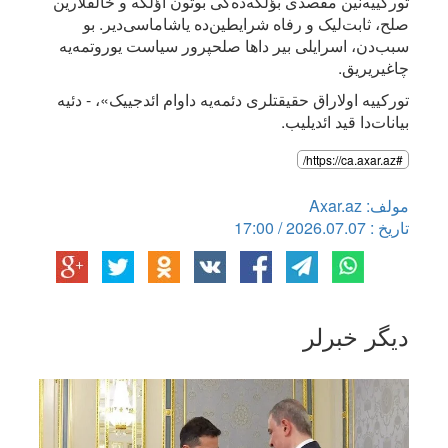
تورکییه‌نین مقصدی بؤلگه‌ده‌کی بوتون اؤلکه و خالقلارین
صلح، ثابت‌لیک و رفاه شرایطین‌ده یاشاماسی‌دیر. بو
سبب‌دن، اسرایلی بیر داها صلحپرور سیاست یوروتمه‌یه
چاغیریریق.
تورکییه اولاراق حقیقتلری دئمه‌یه داوام ائدجییک»، - دئیه
بیانات‌دا قید ائدیلیب.
#https://ca.axar.az/
مولف: Axar.az
تاریخ : 2026.07.07 / 17:00
دیگر خبرلر