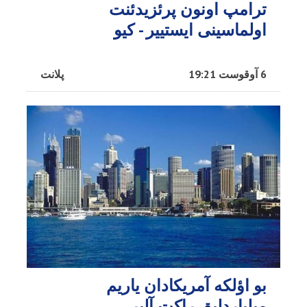
ترامپ اونون پرئزیدئنت
اولماسینی ایستییر - کیو
6 آوقوست 19:21
پلانت
بو اؤلکه آمریکادان یاریم
میلیاردلیق راکت آلیر