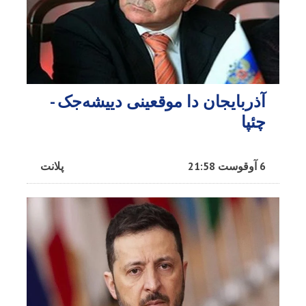
آذربایجان دا موقعینی دییشه‌جک -
چئپا
6 آوقوست 21:58
پلانت