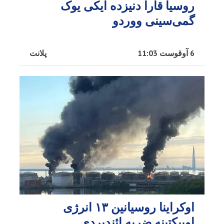
روسیا قارا دنیزده ایکی یوک
گمی‌سینی ووردو
6 آوقوست 11:03
پلانت
اوکراینا روسیانین ۱۳ انرژی
اوبیکتینه ضربه ائندیردی