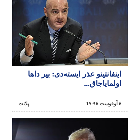
اینفانتینو عذر ایسته‌دی: بیر داها
اولمایاجاق…
6 آوقوست 15:36
پلانت