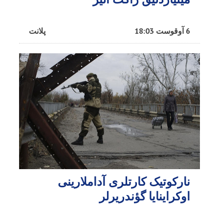
6 آوقوست 18:03
پلانت
نارکوتیک کارتلری آداملارینی
اوکراینایا گؤندریرلر