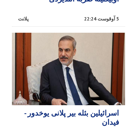
5 آوقوست 22:24
پلانت
اسرائیلین بئله بیر پلانی یوخدور -
فیدان