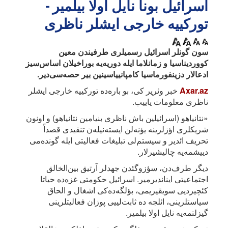
اسرائیل بونا نایل اولا بیلمیر -
تورکییه خارجی ایشلر ناظری
سون گونلر اسرائیل رسمیلری طرفیندن معین
کووردیناسیا و زمانلاما ایله دوریه‌یه بوراخیلان اساس‌سیز
ادعالار دزینفورماسیا کامپانییاسینین بیر حصه‌سی‌دیر.
Axar.az
خبر وئریر کی، بو باره‌ده تورکییه خارجی ایشلر
ناظری معلومات یاییب.
«نتانیاهو (اسرائیلین باش ناظری بنیامین نتانیاهو) و اونون
شریکلری اؤزلرینه یؤنه‌لن ایسته‌نیله‌ن تنقیدی قصداً
تحریف ائدیر و سیستم‌لی تبلیغات فعالیتی ایله گونده‌می
دییشمه‌یه چالیشیرلار.
دیگر طرف‌دن، سؤزوگئدن جهدلر آرتیق بین‌الخالق
اجتماعیتی ایناندیرمیر. اسرائیل حکومتی غزه‌ده حیاتا
کئچیردیی سویقیریمی، بؤلگه‌ده‌کی اشغال و الحاق
سیاستلرینی، ائلجه ده ثابت‌لییی پوزان فعالیتلرینی
گیزلتمه‌یه نایل اولا بیلمیر.