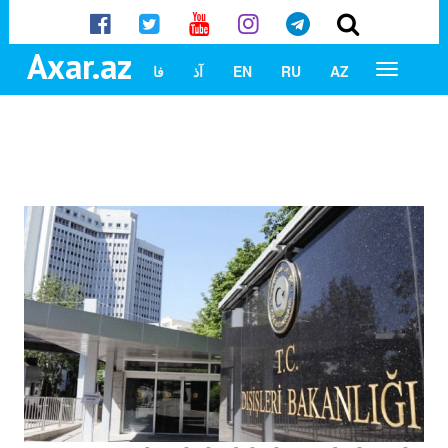
Axar.az
AZ
RU
EN
آذ
فا