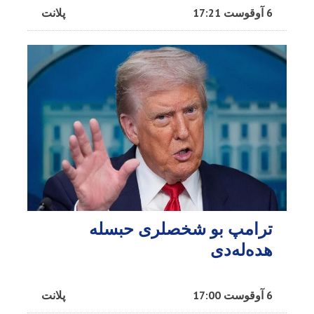
6 آوقوست 17:21
پلانت
ترامپ بو شخصلری حبسله
هده‌له‌دی
6 آوقوست 17:00
پلانت