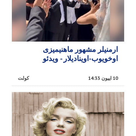
ارمنیلر مشهور ماهنیمیزی
اوخویوب-اوینادیلار - ویدئو
10 اییون 14:33
کولت