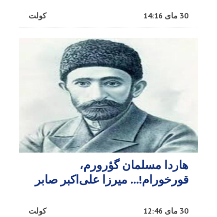
30 مای 14:16
کولت
هاردا مسلمان گؤرورم،
قورخورام!… میرزا علی‌اکبر صابر
30 مای 12:46
کولت