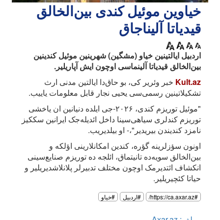
خیاوین موئیل کندی بین‌الخالق
قیدیاتا آلیناجاق
اردبیل ایالتینین خیاو (مشگین) شهرینین موئیل کندینین
بین‌الخالق قیدیاتا آلینماسی اوچون ایش آپاریلیر.
Kult.az
خبر وئریر کی، بو حاق‌دا ایالتین مدنی ارث
تشکیلاتینین رسمی‌سی یحیی نجار قابل معلومات یاییب.
"موئیل توریزم کندی، ۲۰۲۶-جی ایلده دنیانین ان یاخشی
توریزم کندلری سیاهی‌سینا داخل ائدیله‌جک ایرانین سککیز
نامزد کندیندن بیریدیر"،- او بیلدیریب.
اونون سؤزلرینه گؤره، کندین امکانلارینی اؤلکه و
بین‌الخالق سویه‌ده تانیتماق، ائلجه ده توریزم صنایع‌سینی
انکشاف ائتدیرمک اوچون مختلف تدبیرلر پلانلاشدیریلیر و
حیاتا کئچیریلیر.
#https://ca.axar.az/
#اردبیل
#خیاو
مولف: Axar.az