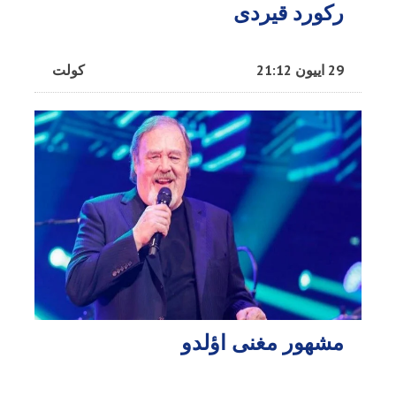
رکورد قیردی
29 اییون 21:12
کولت
مشهور مغنی اؤلدو