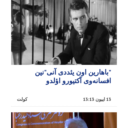
"باهارین اون یئددی آنی"نین
افسانه‌وی آکتیورو اؤلدو
13 اییون 13:13
کولت