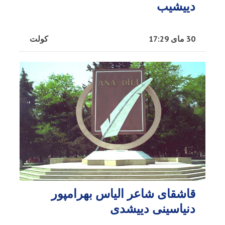
دییشیب
30 مای 17:29
کولت
قاشقای شاعر الیاس بهرامپور
دنیاسینی دییشدی