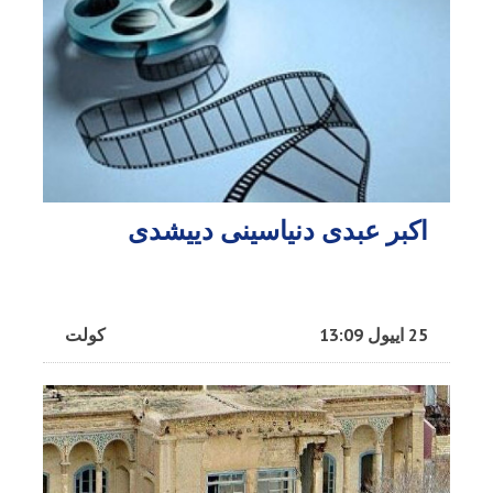
اکبر عبدی دنیاسینی دییشدی
25 اییول 13:09
کولت