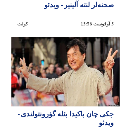
صحنه‌لر لنته آلینیر - ویدئو
5 آوقوست 15:36
کولت
جکی چان باکیدا بئله گؤرونتولندی -
ویدئو