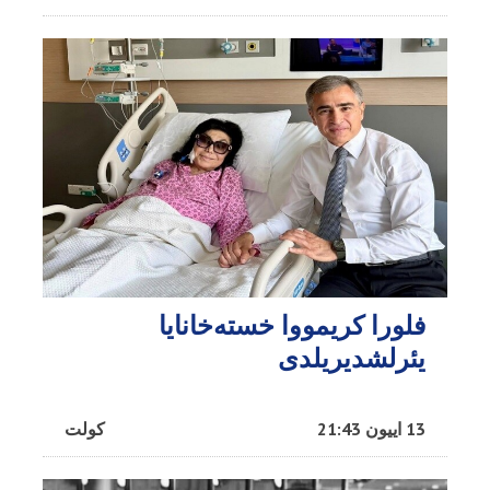
فلورا کریمووا خسته‌خانایا
یئرلشدیریلدی
13 اییون 21:43
کولت