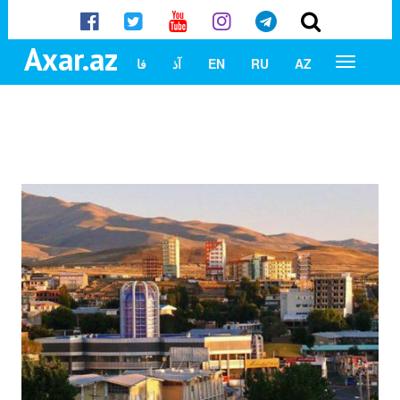
Axar.az
AZ
RU
EN
آذ
فا