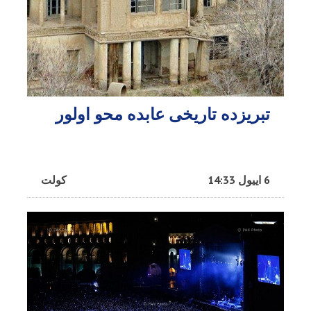
تبریزده تاریخی عابده محو اولور
6 اییول 14:33
کولت