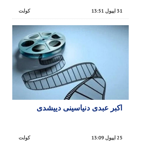
31 اییول 13:51
کولت
اکبر عبدی دنیاسینی دییشدی
25 اییول 13:09
کولت