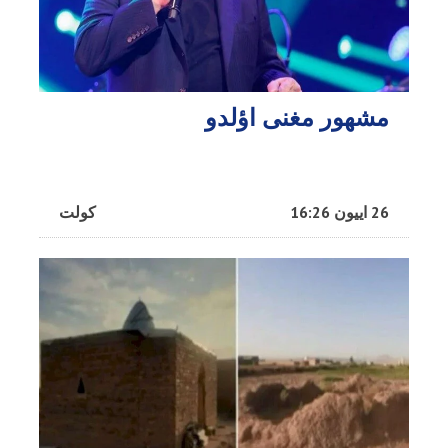
مشهور مغنی اؤلدو
26 اییون 16:26
کولت