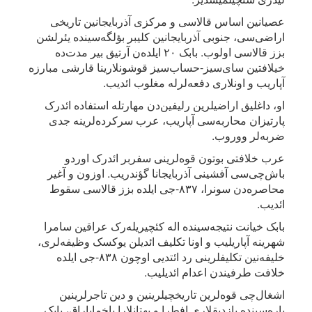
عصیانین اساس قالاسی و مرکزی آذربایجانین تاریخی
اراضی‌سی، جنوبی آذربایجانین کلیبر بؤلگه‌سینده یئرلشن
بزز قالاسی اولوب. بابک ۲۰ ایلده‌ن آرتیق بیر مدت‌ده
خیلافتین سای‌سیز-حساب‌سیز قوشونلارینا قارشی مبارزه
آپاریب و اونلاری دفعه‌لرله مغلوب ائدیب.
او، داغلیق اراضیلرین رلیفین‌دن مهارتله استفاده ائد‌رک
پارتیزان محاربه‌سی آپاریب، عرب سرکرده‌لرینه جدی
ضربه‌لر ووروب.
عرب خلافتی بوتون قوه‌لرینی سفربر ائد‌رک اوردو
باش‌چی‌سی آفشینی آذربایجانا گؤندریب. اوزون و آغیر
محاصره‌دن سونرا، ۸۳۷-جی ایلده بزز قالاسی سقوط
ائدیب.
بابک خیانت نتیجه‌سینده اله کئچیریله‌رک عراقین سامرا
شهرینه آپاریلیب و اونا تکلیف ائدیلن یوکسک وظیفه‌لری،
خلیفه‌نین تکلیفلرینی رد ائتدیی اوچون ۸۳۸-جی ایلده
خلافت طرفیندن اعدام ائدیلیب.
اشغال‌چی قوه‌لرین تاریخچیلرینین و دین تاجرلرینین
باره‌سینده یازدیقلاری افطرا و بهتانلارا باخمایاراق، بابک