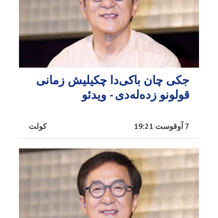
جکی چان باکی‌دا چکیلیش زمانی
قولونو زده‌له‌دی - ویدئو
7 آوقوست 19:21
کولت