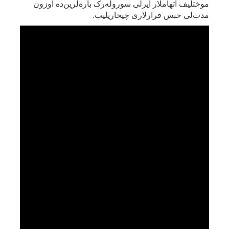
موختلیف اتهاملار ایر‌لی سوروله‌رک باره‌لرین‌ده اوزون
مدت‌لی حبس قرارلاری چیخاریلیب.