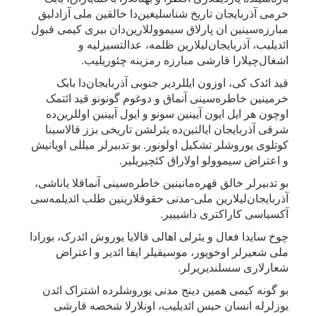
خرمی آذربایجان تاریخ شناسلیغین‌دا خالقین ملی آزادلیق
مبارزه‌سینین ان پارلاق سیمووللارین‌دان بیری کیمی قبول
ائدیلیب، آذربایجان‌لیلارین ظلمه، عدالتسیزلیه و
اشغال‌چیلارا قارشی مبارزه رمزینه چئوریلیب.
قید ائدک کی، اوزون ایللردیر جنوبی آذربایجان‌دا بابک
خرمینین خاطره‌سینی آنماق و دوغوم گونونو قید ائتمک
اوچون هر ایل ایون آیینین سونو و ایول آیینین اوللرین‌ده
شرقی آذربایجان ایالتین‌ده یئرلشن تاریخی بزز قالاسینا
کوتلوی یوروشلر تشکیل اولونور. بو تدبیرلر میللی اویانیش
و اعتراض سیموولو اولاراق کئچیریلیر.
بو تدبیرلر خالق قهره‌مانینین خاطره‌سینی آنماقلا یاناشی،
آذربایجان‌لیلارین ملی-مدنی حقوقلارینین طلب ائدیلمه‌سی
آکسیاسی کاراکتری داشیییر.
چوخ سایدا فعال و یئرلی اهالی قالایا یوروش ائد‌رک، بورادا
ملی شعیرلر اوخویور، موسیقیلر ایفا ائدیر و اعتراض
شعارلاری سسلندیریرلر.
بو گونه کیمی همین دینج مدنی یوروشلرده اشتراک ائد‌ن
یوزلرله انسان حبس ائدیلیب، اونلارلا شخصه قارشی