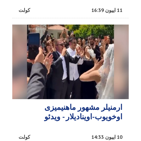
11 اییون 16:39
کولت
ارمنیلر مشهور ماهنیمیزی
اوخویوب-اوینادیلار - ویدئو
10 اییون 14:33
کولت