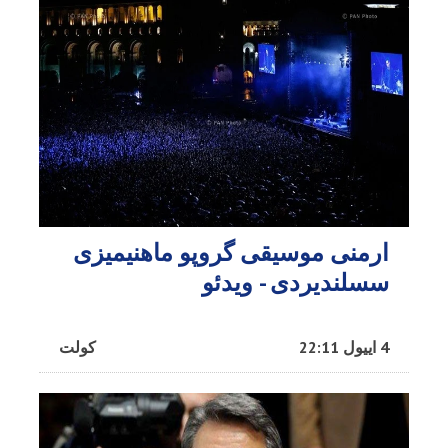
ارمنی موسیقی گروپو ماهنیمیزی
سسلندیردی - ویدئو
4 اییول 22:11
کولت