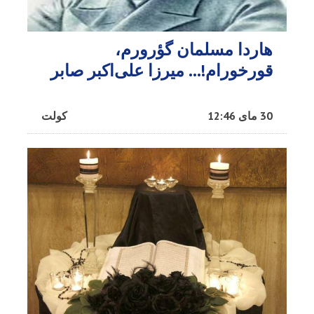
هاردا مسلمان گؤرورم،
قورخورام!… میرزا علی‌اکبر صابر
30 مای 12:46
کولت