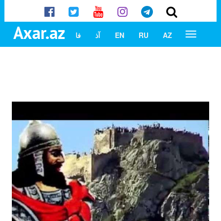
Axar.az
AZ
RU
EN
آذ
فا