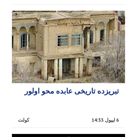
تبریزده تاریخی عابده محو اولور
6 اییول 14:33
کولت