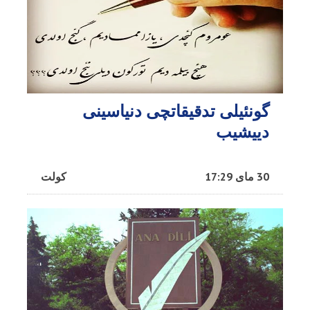
گونئیلی تدقیقاتچی دنیاسینی
دییشیب
30 مای 17:29
کولت