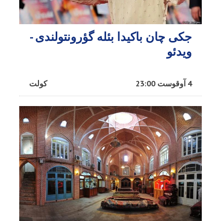
جکی چان باکیدا بئله گؤرونتولندی -
ویدئو
4 آوقوست 23:00
کولت