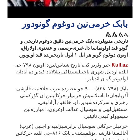
بابک خرمی‌نین دوغوم گونودور
تاریخی منبع‌لرده بابک خرمی‌نین دقیق دوغوم تاریخی و
گونو قید اولونماسا دا، غیری-رسمی و عنعنوی اولاراق،
اونون دوغوم گونو هر ایل ۱ ایول تاریخین‌ده قید اولونور.
Kult.az
خبر وئریر کی، تاریخ شناس‌لیق‌دا اونون ۷۹۸-جی
ایلده اردبیل شهری یاخینلیغینداکی بیلالاباد کندین‌ده آنادان
اولدوغو گمان ائدیلیر.
بابک (۷۹۸–۸۳۸) — ۹-جو عصرده عرب خلافتینه قارشی
آذربایجان‌دا باشلانمیش خرمیلر حرکاتینین ان گؤرکملی
رهبری و سرکرده‌سیدیر. او، خالقین آزادلیغی،
مستقیل‌لییی و سوسیال عدالت اوغرون‌دا مبارزه‌نین
سیموولو کیمی تانینیر.
خرمیلر حرکاتی سوسیال برابرسیزلییه و اجنبی (عرب)
آغالیغینا قارشی یؤنلمیشدی. بابک ۸۱۶-جی ایلده حرکاتین
لیدری سئچیلمیشدیر.