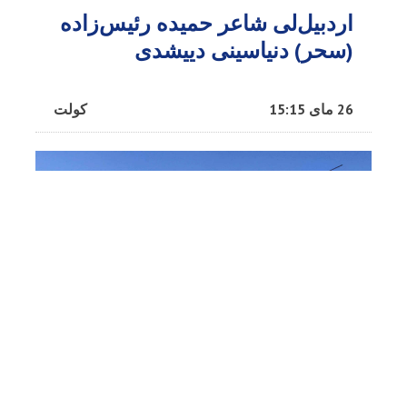
اردبیل‌لی شاعر حمیده رئیس‌زاده
(سحر) دنیاسینی دییشدی
26 مای 15:15
کولت
آمریکاین ایران‌دا مشهور خیلاص