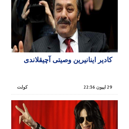
کادیر اینانیرین وصیتی آچیقلاندی
29 اییون 22:36
کولت