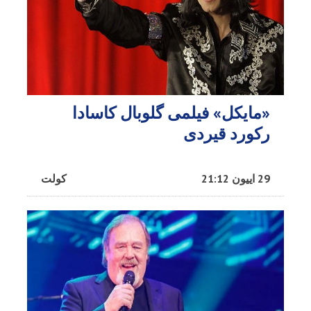
«مایکل» فیلمی گلوبال کاسادا
رکورد قیردی
29 اییون 21:12
کولت