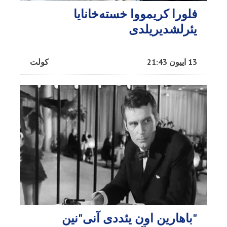
فلورا کریمووا خسته‌خانایا
یئرلشدیریلدی
13 اییون 21:43
کولت
"باهارین اون یئددی آنی"نین