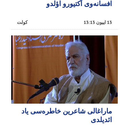
افسانه‌وی آکتیورو اؤلدو
13 اییون 13:13
کولت
ماراغالی شاعرین خاطره‌سی یاد
ائدیلدی