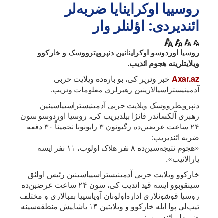
روسییا اوکراینایا ضربه‌لر
ائندیردی: اؤلنلر وار
روسیا اوردوسو اوکراینانین دنپروپترووسک و خارکوو
ویلایتلرینه هجوم ائدیب.
Axar.az
خبر وئریر کی، بو باره‌ده ویلایت حربی
آدمینیستراسیالارینین رهبرلری معلومات وئریب.
دنپروپطرووسک ویلایت حربی آدمینیستراسییاسینین
رهبری آلکساندر قانژا بیلدیریب کی، روسیا اوردوسو سون
۲۴ ساعت عرضین‌ده رگیونون ۳ رایونونا تخمیناً ۳۰ دفعه
ضربه ائندیریب:
«هجوم نتیجه‌سین‌ده ۸ نفر هلاک اولوب، ۱۱ نفر ایسه
یارالانیب».
خارکوو ویلایت حربی آدمینیستراسییاسینین رئیس اولئق
سینقوبوو ایسه قید ائدیب کی، سون ۲۴ ساعت عرضین‌ده
روسیا قوشونلاری اداره‌اولونان آویاسییا بمبالاری و مختلف
تیپ‌لی پوا ایله خارکوو و ویلایتین ۱۴ یاشاییش منطقه‌سینه
ضربه‌لر ائندیریب: