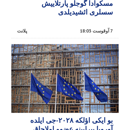
مسکوادا گوجلو پارتلاییش
سسلری ائشیدیلدی
7 آوقوست 18:03
پلانت
بو ایکی اؤلکه ۲۰۲۸-جی ایلده
آوروپا بیرلیینه عضوو اولاجاق