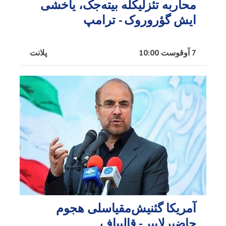
محاربه تئزلیکله بیته‌جک، یاخشی
ایش گؤروروک - ترامپ
7 آوقوست 10:00
پلانت
آمریکا گئنیش‌مقیاسلی هجوم
حاضیرلاییر - قالیباف