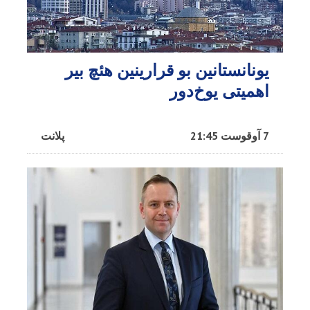
یونانستانین بو قرارینین هئچ بیر
اهمیتی یوخ‌دور
7 آوقوست 21:45
پلانت