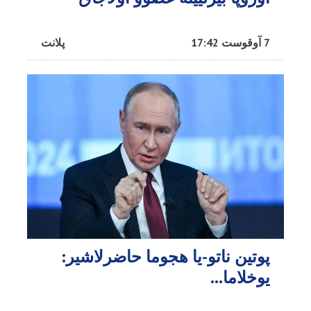
7 آوقوست 17:42
پلانت
پوتین ناتو-یا هجوما حاضرلاشیر:
یوخلاما...