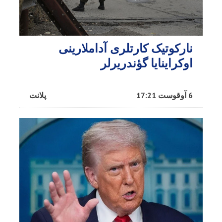
نارکوتیک کارتلری آداملارینی
اوکراینایا گؤندریرلر
6 آوقوست 17:21
پلانت