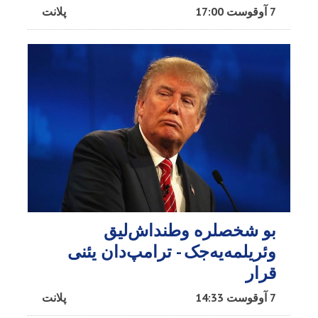
7 آوقوست 17:00
پلانت
بو شخصلره وطنداش‌لیق
وئریلمه‌یه‌جک - ترامپ‌دان یئنی
قرار
7 آوقوست 14:33
پلانت