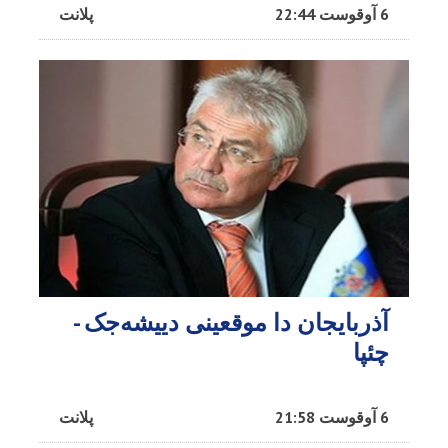
6 آوقوست 22:44
پلانت
آذربایجان دا موقعینی دییشه‌جک -
چئپا
6 آوقوست 21:58
پلانت