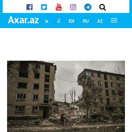
Axar.az
AZ
RU
EN
آذ
فا