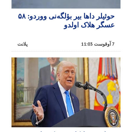
حوثیلر داها بیر بؤلگه‌نی ووردو: ۵۸
عسگر هلاک اولدو
7 آوقوست 11:03
پلانت