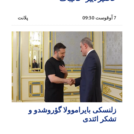
7 آوقوست 09:30
پلانت
زلنسکی بایراموولا گؤروشدو و
تشکر ائتدی