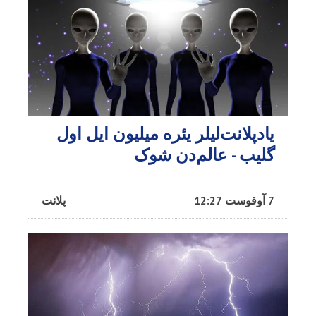
یادپلانت‌لیلر یئره میلیون ایل اول
گلیب - عالم‌دن شوک
7 آوقوست 12:27
پلانت