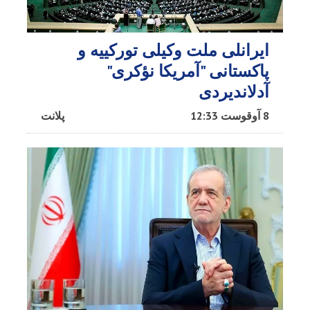
ایرانلی ملت وکیلی تورکییه و
پاکستانی "آمریکا نؤکری"
آدلاندیردی
8 آوقوست 12:33
پلانت