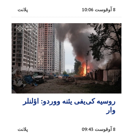
8 آوقوست 10:06
پلانت
روسیه کی‌یفی یئنه ووردو: اؤلنلر
وار
8 آوقوست 09:43
پلانت