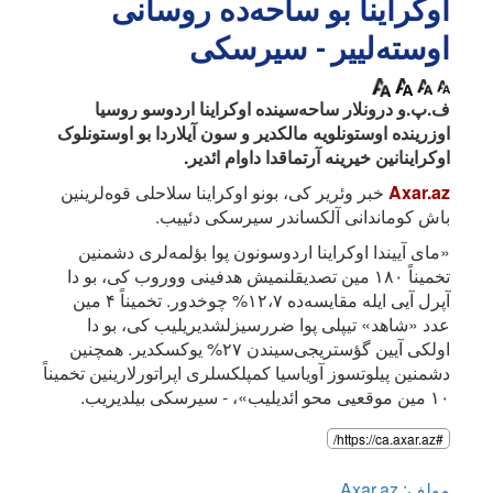
اوکراینا بو ساحه‌ده روسانی
اوسته‌لییر - سیرسکی
ف.پ.و درونلار ساحه‌سینده اوکراینا اردوسو روسیا
اوزرینده اوستونلویه مالکدیر و سون آیلاردا بو اوستونلوک
اوکراینانین خیرینه آرتماقدا داوام ائدیر.
Axar.az
خبر وئریر کی، بونو اوکراینا سلاحلی قوه‌لرینین
باش کوماندانی آلکساندر سیرسکی دئییب.
«مای آییندا اوکراینا اردوسونون پوا بؤلمه‌لری دشمنین
تخمیناً ۱۸۰ مین تصدیقلنمیش هدفینی ووروب کی، بو دا
آپرل آیی ایله مقایسه‌ده ۱۲،۷% چوخدور. تخمیناً ۴ مین
عدد «شاهد» تیپلی پوا ضررسیزلشدیریلیب کی، بو دا
اولکی آیین گؤستریجی‌سیندن ۲۷% یوکسکدیر. همچنین
دشمنین پیلوتسوز آویاسیا کمپلکسلری اپراتورلارینین تخمیناً
۱۰ مین موقعیی محو ائدیلیب»، - سیرسکی بیلدیریب.
#https://ca.axar.az/
مولف: Axar.az