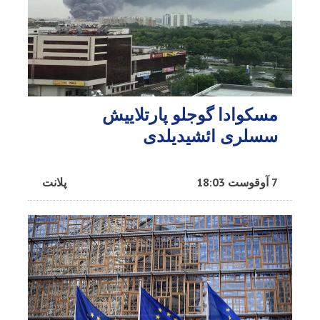
مسکوادا گوجلو پارتلاییش
سسلری ائشیدیلدی
7 آوقوست 18:03
پلانت