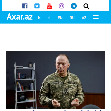
Axar.az
AZ
RU
EN
آذ
فا