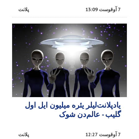
7 آوقوست 13:09
پلانت
یادپلانت‌لیلر یئره میلیون ایل اول
گلیب - عالم‌دن شوک
7 آوقوست 12:27
پلانت