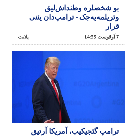
بو شخصلره وطنداش‌لیق
وئریلمه‌یه‌جک - ترامپ‌دان یئنی
قرار
7 آوقوست 14:33
پلانت
ترامپ گئجیکیب، آمریکا آرتیق