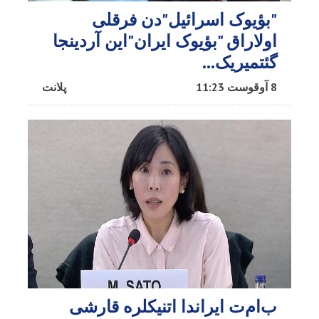
"بؤیوک اسرائیل"دن فرقلی
اولاراق "بؤیوک ایران"این آردینجا
گئتمیریک...
8 آوقوست 11:23
پلانت
ب‌ام‌ت ایراندا اتنیکلره قارشی