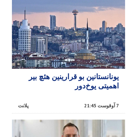
یونانستانین بو قرارینین هئچ بیر
اهمیتی یوخ‌دور
7 آوقوست 21:45
پلانت