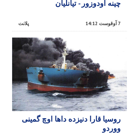
چینه اودوزور - تیانلیان
7 آوقوست 14:12
پلانت
روسیا قارا دنیزده داها اوچ گمینی
ووردو