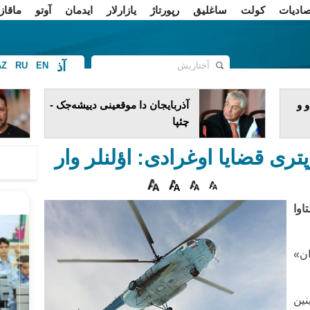
صادیات
کولت
ساغلیق
رپورتاژ
یازارلار
ایدمان
آوتو
ماقاز
آذ
AZ
RU
EN
ف
 و
آذربایجان دا موقعینی دییشه‌جک -
چئپا
لتاوا
ان»
نین