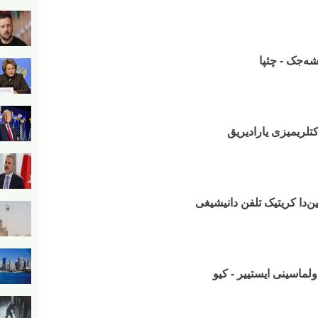
شه‌جک - چئپا
تلریمیزی یارادیریق
ن‌دا کریتیک تلفن دانیشیغی
لماسینی ایستییر - کیو