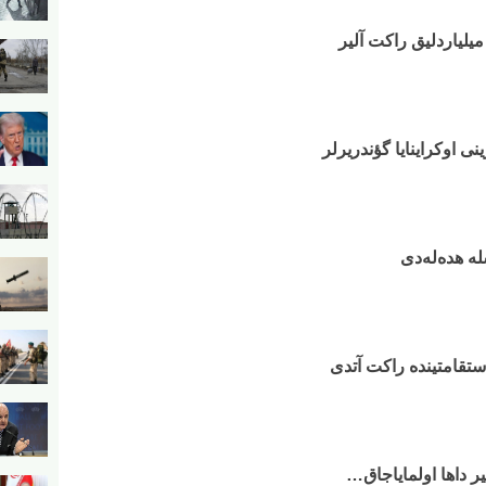
میلیاردلیق راکت آلیر
نی اوکراینایا گؤندریرلر
 هده‌له‌دی
ستقامتینده راکت آتدی
بیر داها اولمایاجاق…