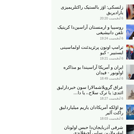
زلنسکی: اؤز بالستیک راکتلریمیزی
یارادیریق
6 آوقوست 20:20
روسییا و ارمنستان آراسین‌دا کریتیک
تلفن دانیشیغی
6 آوقوست 19:24
ترامپ اونون پرئزیدئنت اولماسینی
ایستییر - کیو
6 آوقوست 19:21
ایران و آمریکا آراسیندا بو مذاکره
اولونور - فیدان
6 آوقوست 18:49
عراق گروپلاشمالارا سون خبردارلیق
ائتدی: یا ترک سلاح.، یا دا…
6 آوقوست 18:27
بو اؤلکه آمریکادان یاریم میلیاردلیق
راکت آلیر
6 آوقوست 18:03
شرقی آذربایجان‌دا حبس اولونان
اوغرولارین سایی آچیقلاندی