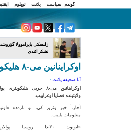
گوندم
سیاست
پلانت
توپلوم
ایقتی
اخبار فارسی
چاغداش تریبونو
زلنسکی بایراموولا گؤروشدو
تشکر ائتدی
اوکراینانین می-۸ هلیکوپتری قضایا اوغرادی: اؤلنلر وار
آنا صحیفه
پلانت
اوکراینانین می-۸ حربی هلیکوپتری پو
ولایتینده قضایا اوغراییب.
آخار.آ خبر وئریر کی، بو باره‌ده «اونی
معلومات یاییب.
«ایونون ۳۰-دا روسیا پوالاری