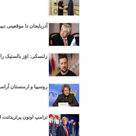
آذربایجان دا موقعینی دیی
زلنسکی: اؤز بالستیک راک
روسییا و ارمنستان آراسی
ترامپ اونون پرئزیدئنت او