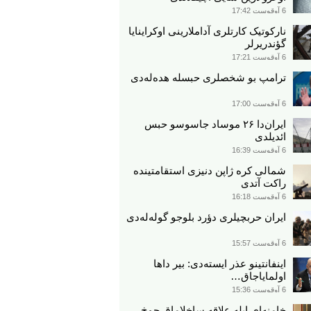
6 آوقوست 17:42
نارکوتیک کارتلری آداملارینی اوکراینایا
گؤندریرلر
6 آوقوست 17:21
ترامپ بو شخصلری حبسله هده‌له‌دی
6 آوقوست 17:00
ایران‌دا ۲۶ موساد جاسوسو حبس
ائدیلدی
6 آوقوست 16:39
شمالی کره ژاپن دنیزی استقامتینده
راکت آتدی
6 آوقوست 16:18
ایران حربچیلری دؤرد بلوجو گوله‌له‌دی
6 آوقوست 15:57
اینفانتینو عذر ایسته‌دی: بیر داها
اولمایاجاق…
6 آوقوست 15:36
خامنه‌ای ایله علاقه ساخلاماق چوخ