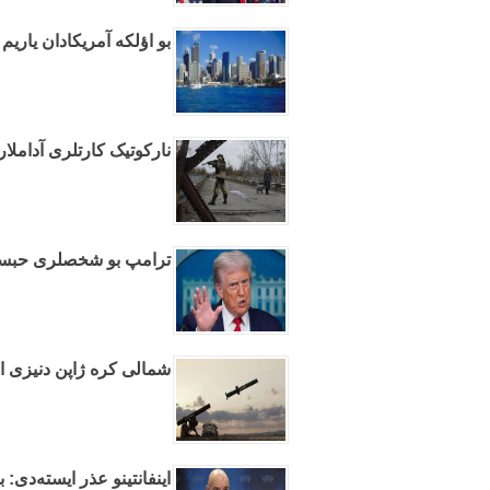
بو اؤلکه آمریکادان یاریم 
نارکوتیک کارتلری آداملاری
ترامپ بو شخصلری حبسله
شمالی کره ژاپن دنیزی ا
اینفانتینو عذر ایسته‌دی: 