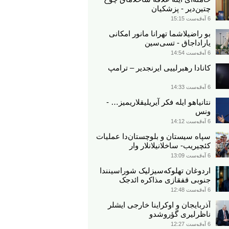
چتین‌دیر - پزشکیان
6 آوقوست 15:15
بو راضیلاشما تهرانا مانور امکانی
یاراداجاق - تسی‌سین
6 آوقوست 14:54
کانادا رهبرلییی ایرنجدیر – ترامپ
6 آوقوست 14:33
نتانیاهو ایله فکر آیریلیقلاریمیز… -
ونس
6 آوقوست 14:12
سپاه سیستان و بلوچستان‌دا عملیات
کئچیریب- ساخلانیلانلار وار
6 آوقوست 13:09
اردوغان تهلوکه‌سیزلیک شوراسینندا
جنوبی قفقازی مذاکره ائد‌جک
6 آوقوست 12:48
آذربایجان و اوکراینا خارجی ایشلر
ناظرلیری گؤروشدو
6 آوقوست 12:27