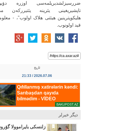
ضررسیزلشدیریلمه‌سی اوزره دؤی
هلیکوپترینین هیئتی هلاک اولوب"، - معلوما
قید اولونوب.
#https://ca.axar.az/
تاریخ
2026.07.06 / 21:33
دیگر خبرلر
زلنسکی بایراموولا گؤرو