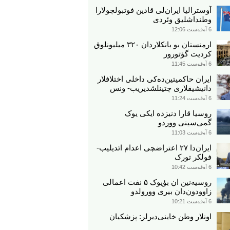
آوسترالیا ایران‌لی قادین فوتبولچولارا
وطنداشلیق وئردی
6 آوقوست 12:06
ارمنستان بو بانکلاردان ۳۲۰ میلیونلوق
کردیت گؤتورور
6 آوقوست 11:45
ایران حاکمیتین‌ده‌کی داخلی اختلافلار
دانیشیقلاری چتینلشدیریب- ونس
6 آوقوست 11:24
روسیا قارا دنیزده ایکی یوک
گمی‌سینی ووردو
6 آوقوست 11:03
ایران‌دا ۲۷ اعتراضچی اعدام ائدیلیب-
فولکر تورک
6 آوقوست 10:42
روسیه‌نین ان بؤیوک ۵ نفت اعمالی
زاوودون‌دان بیری وورولدو
6 آوقوست 10:21
اونلار وطن خاینی‌دیرلر: پزشکیان