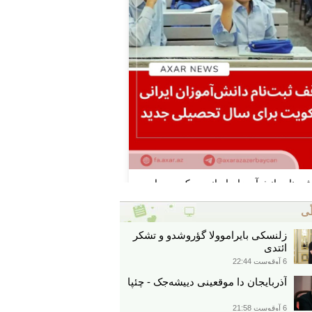
ّی
زلنسکی بایراموولا گؤروشدو و تشکر
ائتدی
6 آوقوست 22:44
آذربایجان دا موقعینی دییشه‌جک - چئپا
6 آوقوست 21:58