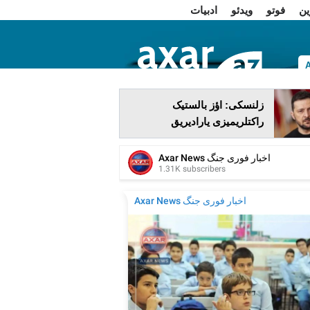
ین
فوتو
ویدئو
ادبیات
ا
زلنسکی: اؤز بالستیک
راکتلریمیزی یارادیریق