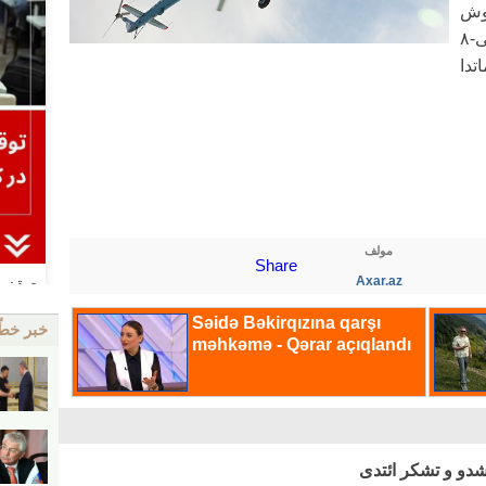
وش
تاپشیریغینی یئرینه یئتیررکه‌ن می-۸
تدا
مولف
Share
Axar.az
خبر خط
شدو و تشکر ائتدی