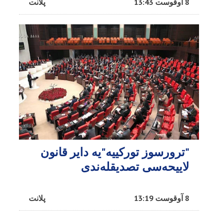
8 آوقوست 13:43
پلانت
"ترورسوز تورکییه"یه دایر قانون
لاییحه‌سی تصدیقله‌ندی
8 آوقوست 13:19
پلانت