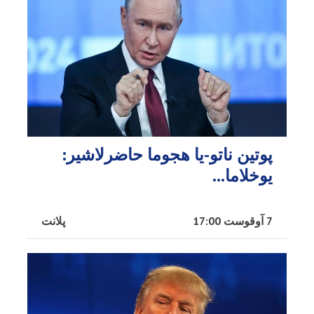
پوتین ناتو-یا هجوما حاضرلاشیر:
یوخلاما...
7 آوقوست 17:00
پلانت