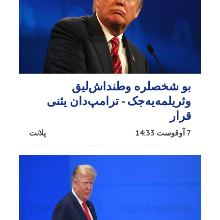
بو شخصلره وطنداش‌لیق
وئریلمه‌یه‌جک - ترامپ‌دان یئنی
قرار
7 آوقوست 14:33
پلانت