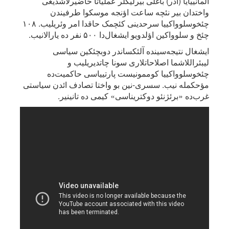
آلمانییایا (آدر) باغلی بیرلیکلر عملیاتا حاضیرلاشدیغی
واختدان بیر نئچه ساعت اؤنجه موسکوا طرفیندن
چئخوسلوواکییا سرحدینی کئچمک حاقدا امر وئریلیب. ۱۰۸
چئخ و سلوواکین اؤلدویو ایشغال‌دا ۵۰۰ نفر ده یارالانیب.
ایشغال نتیجه‌سینده آلئکساندر دوبچئکین سیاسی
لیبئراللاشما اصلاحاتلاری سونا چاتدیریلیب و
چئخوسلوواکییا کوممونیست پارتییاسی حاکمیت‌ده
مؤحکمله نیب. سسری-نین بو واختا تصادف ائد‌ن سیاستی
غرب‌ده «برئژنئو دوکتریناسی» کیمی ده تانینیر.