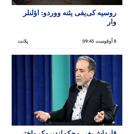
روسیه کی‌یفی یئنه ووردو: اؤلنلر
وار
8 آوقوست 09:43
پلانت
قارداش‌یغی محکم‌لندیرمک واختی