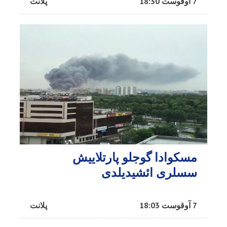
7 آوقوست 18:30
پلانت
مسکوادا گوجلو پارتلاییش
سسلری ائشیدیلدی
7 آوقوست 18:03
پلانت