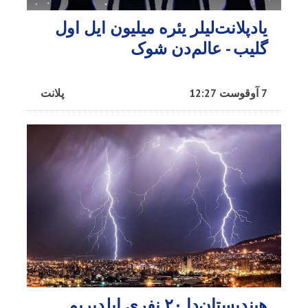
یادپلانت‌لیلر یئره میلیون ایل اول
گلیب - عالم‌دن شوک
7 آوقوست 12:27
پلانت
هیندیستان‌دا ۲۰ نفری ایلدیریم