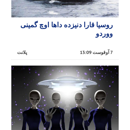
روسیا قارا دنیزده داها اوچ گمینی
ووردو
7 آوقوست 13:09
پلانت