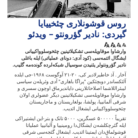
روس قوشونلاری چئخییایا
گیردی: نادیر گؤرونتو – ویدئو
وارشاوا موقاویله‌سی تشکیلاتینین چئخوسلوواکییانی
ایشگال ائتمه‌سی (کود آدی: دونای عملیاتی) ایله باغلی
نادیر گؤرونتولر یئنیدن سوسیال شبکه‌لرده گونده‌مه گلیب.
آخار . آذ خاطیرلادیر کی، ۲۰-۲۱ آوگوست ۱۹۶۸-جی ایلده
آلئکساندر دوبچئکین "پراگا باهاری" آدی وئریله‌ن سیاسی
لیبئراللاشما اصلاحاتلارینی دایاندیرماق اوچون سسری و
وارشاوا موقاویله‌سی تشکیلاتینین دیگر عضولری اولان
شرقی آلمانییا، پولشا، بولغاریستان و ماجاریستان
چئخوسلوواکییانی ایشغال ائدیب.
تقریباً ۵۰۰۰۰۰ عسگرین، ۵۰۰۰ تانک و بتر-این ایشتیراکی
ایله گئرچکلشه‌ن ایشگال‌دا رومینییا و آلبانییا عملیاتا
قوشولماق‌دان ایمتینا ائدیب. ایشغال گئجه‌سی شرقی