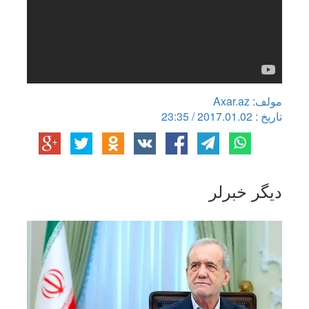
مولف: Axar.az
تاریخ : 2017.01.02 / 23:35
دیگر خبرلر