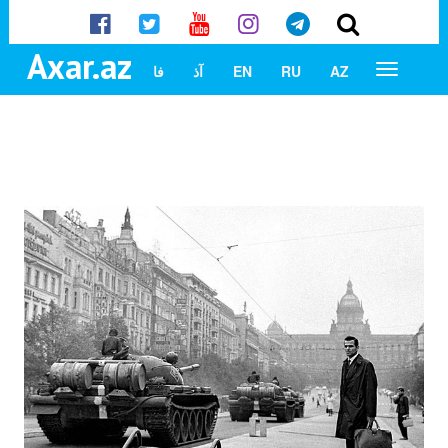
Axar.az
AZ
RU
EN
آذ
فا