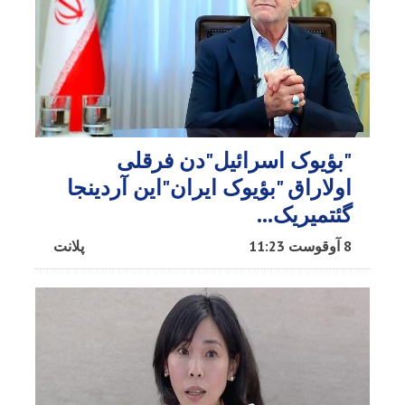
"بؤیوک اسرائیل"دن فرقلی
اولاراق "بؤیوک ایران"این آردینجا
گئتمیریک...
8 آوقوست 11:23
پلانت