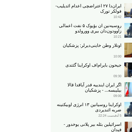
ایران‌دا ۲۷ اعتراضچی اعدام ائدیلیب-
فولکر تورک
10:42
روسیه‌نین ان بؤیوک ۵ نفت اعمالی
زاوودون‌دان بیری وورولدو
10:21
اونلار وطن خاینی‌دیرلر: پزشکیان
10:00
جیحون بایرام‌اف اوکراینا گئتدی
09:30
اگر ایران ایندییه قدر آیاقدا قالا
بیلیبسه... - پزشکیان
09:00
اوکراینا روسیانین ۱۳ انرژی اوبیکتینه
ضربه ائندیردی
5 آوقوست 22:24
اسرائیلین بئله بیر پلانی یوخدور -
فیدان