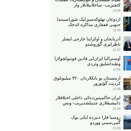
کئچیریب- ساخلانیلانلار وار
13:09
اردوغان تهلوکه‌سیزلیک شوراسینندا
جنوبی قفقازی مذاکره ائد‌جک
12:48
آذربایجان و اوکراینا خارجی ایشلر
ناظرلیری گؤروشدو
12:27
آوسترالیا ایران‌لی قادین فوتبولچولارا
وطنداشلیق وئردی
12:06
ارمنستان بو بانکلاردان ۳۲۰ میلیونلوق
کردیت گؤتورور
11:45
ایران حاکمیتین‌ده‌کی داخلی اختلافلار
دانیشیقلاری چتینلشدیریب- ونس
11:24
روسیا قارا دنیزده ایکی یوک
گمی‌سینی ووردو
11:03