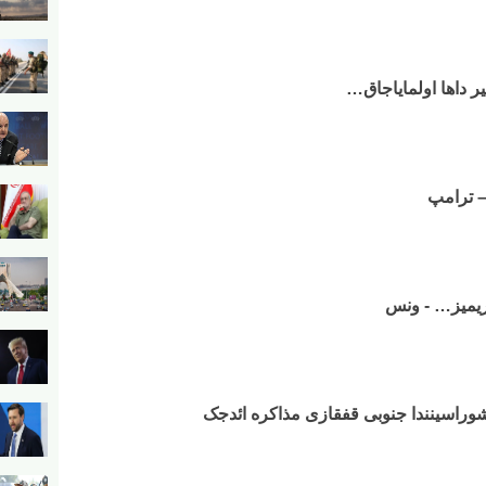
بیر داها اولمایاجاق…
 – ترامپ
لاریمیز… - ونس
وراسینندا جنوبی قفقازی مذاکره ائد‌جک