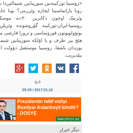
«روسییا تورکییه‌نین سورییانین شیمالین‌دا ب
زونا یاراتماسینا ایجازه وئررمی؟ بونا جا
وئرمک اوچون دکابرین ۲۰-ده 
روسییا-ایران-تورکییه گؤروشونده وئریلن
بوتؤولویونون قورونماسی و ترورا قارشی موب
هئچ بیر طرف و یا اؤلکه سورییانین شیمالی
بون‌دان باشقا، روسییا موستقیل دؤولت اولان
بیلدیریب.
تاریخ
2017.01.16 / 09:35
دیگر خبرلر