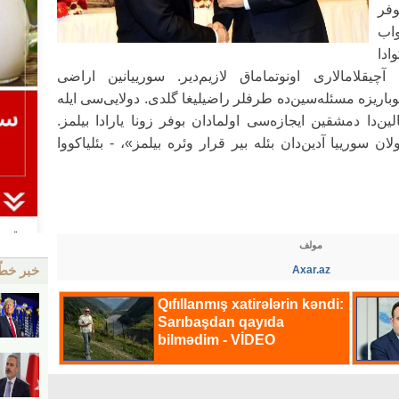
وفر
واب
موسکوادا
 آچیقلامالاری اونوتماماق لازیم‌دیر. سورییانین اراضی
اریزه مسئله‌سین‌ده طرفلر راضیلیغا گلدی. دولایی‌سی ایله
ن‌دا دمشقین ایجازه‌سی اولمادان بوفر زونا یارادا بیلمز.
 سورییا آدین‌دان بئله بیر قرار وئره بیلمز»، - بئلیاکووا
مولف
خبر خط
Axar.az