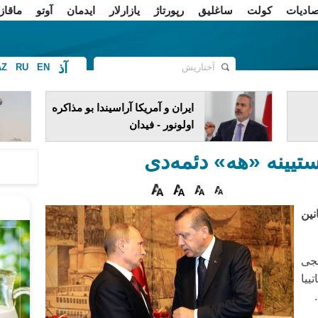
صادیات
کولت
ساغلیق
رپورتاژ
یازارلار
ایدمان
آوتو
ماقاز
آذ
AZ
RU
EN
ف
ایران و آمریکا آراسیندا بو مذاکره
اولونور - فیدان
یستیینه «هه» دئمه‌دی
نین
یجی
یا