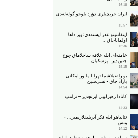
16:18
ایران حربچیلری دؤرد بلوجو گوله‌له‌دی
15:57
اینفانتینو عذر ایسته‌دی: بیر داها
اولمایاجاق…
15:36
خامنه‌ای ایله علاقه ساخلاماق چوخ
چتین‌دیر - پزشکیان
15:15
بو راضیلاشما تهرانا مانور امکانی
یاراداجاق - تسی‌سین
14:54
کانادا رهبرلییی ایرنجدیر – ترامپ
14:33
نتانیاهو ایله فکر آیریلیقلاریمیز… -
ونس
14:12
سپاه سیستان و بلوچستان‌دا عملیات