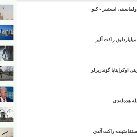
لماسینی ایستییر - کیو
میلیاردلیق راکت آلیر
نی اوکراینایا گؤندریرلر
 هده‌له‌دی
ستقامتینده راکت آتدی