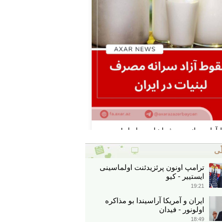
ّی
ترامپ اونون پرئزیدئنت اولماسینی
ایستییر - کیو
19:21
ایران و آمریکا آراسیندا بو مذاکره
اولونور - فیدان
18:49