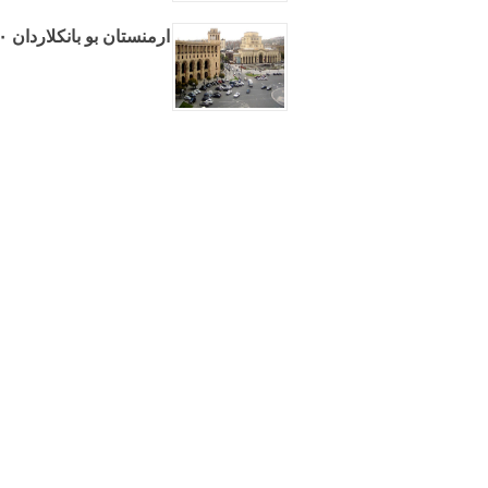
ارمنستان بو بانکلاردان ۳۲۰ میلیونلوق کردیت گؤتورور