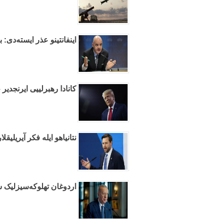
اینفانتینو عذر ایسته‌دی: 
کانادا رهبرلییی ایرنجدیر
نتانیاهو ایله فکر آیریلیق
اردوغان تهلوکه‌سیزلیک ش