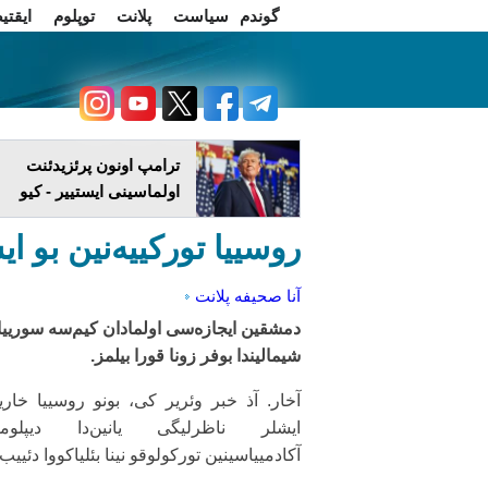
گوندم
سیاست
پلانت
توپلوم
ایقتی
اخبار فارسی
چاغداش تریبونو
ترامپ اونون پرئزیدئنت
اولماسینی ایستییر - کیو
روسییا تورکییه‌نین بو ا
آنا صحیفه
پلانت
دمشقین ایجازه‌سی اولمادان کیم‌سه سورییا
شیمالیندا بوفر زونا قورا بیلمز.
آخار. آذ خبر وئریر کی، بونو روسییا خار
ایشلر ناظرلیگی یانین‌دا دیپلوماتی
آکادمییاسینین تورکولوقو نینا بئلیاکووا دئییب.