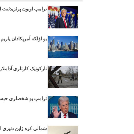
ترامپ اونون پرئزیدئنت او
بو اؤلکه آمریکادان یاریم 
نارکوتیک کارتلری آداملاری
ترامپ بو شخصلری حبسله
شمالی کره ژاپن دنیزی ا