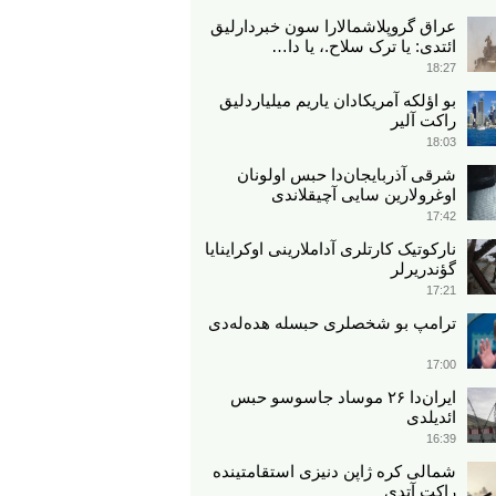
عراق گروپلاشمالارا سون خبردارلیق
ائتدی: یا ترک سلاح.، یا دا…
18:27
بو اؤلکه آمریکادان یاریم میلیاردلیق
راکت آلیر
18:03
شرقی آذربایجان‌دا حبس اولونان
اوغرولارین سایی آچیقلاندی
17:42
نارکوتیک کارتلری آداملارینی اوکراینایا
گؤندریرلر
17:21
ترامپ بو شخصلری حبسله هده‌له‌دی
17:00
ایران‌دا ۲۶ موساد جاسوسو حبس
ائدیلدی
16:39
شمالی کره ژاپن دنیزی استقامتینده
راکت آتدی