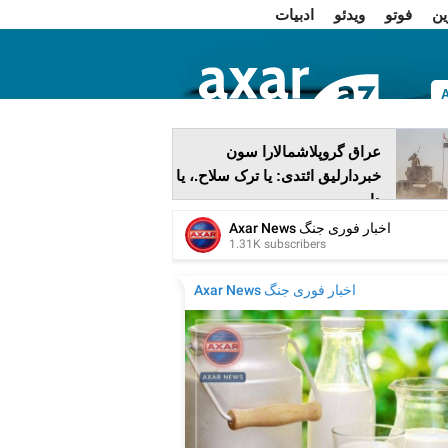
ین
فوتو
ویدئو
ادبیات
ا
عراق گروپلاشمالارا سون
خبردارلیق ائتدی: یا ترک سلاح.، یا
دا…