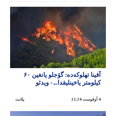
آفینا تهلوکه‌ده: گۆجلو یانغین ۶۰
کیلومتر یاخینلیقدا... - ویدئو
4 آوقوست 21:24
پلانت