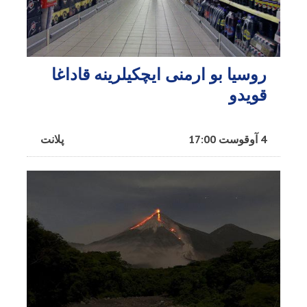
روسیا بو ارمنی ایچکیلرینه قاداغا
قویدو
4 آوقوست 17:00
پلانت