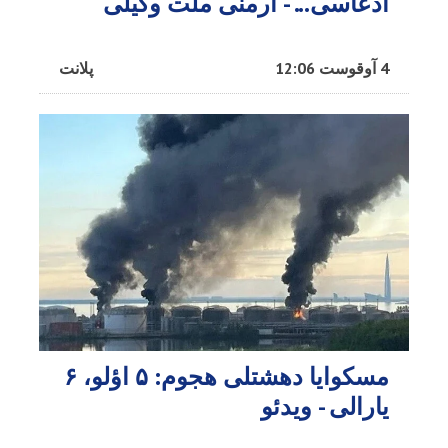
ادعاسی... - ارمنی ملت وکیلی
4 آوقوست 12:06
پلانت
مسکوایا دهشتلی هجوم: ۵ اؤلو، ۶
یارالی - ویدئو