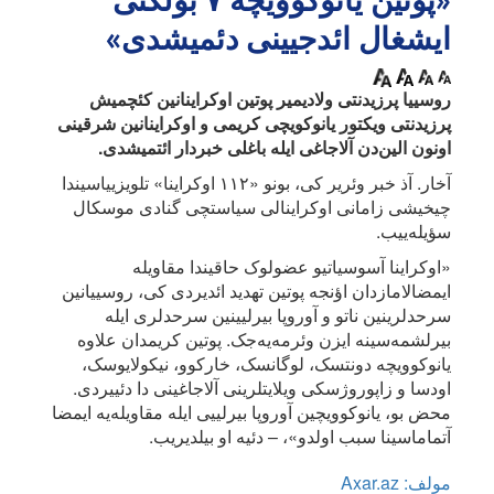
ایشغال ائدجیینی دئمیشدی»
روسییا پرزیدنتی ولادیمیر پوتین اوکراینانین کئچمیش
پرزیدنتی ویکتور یانوکویچی کریمی و اوکراینانین شرقینی
اونون الین‌دن آلاجاغی ایله باغلی خبردار ائتمیشدی.
آخار. آذ خبر وئریر کی، بونو «۱۱۲ اوکراینا» تلویزییاسیندا
چیخیشی زامانی اوکراینالی سیاستچی گنادی موسکال
سؤیله‌ییب.
«اوکراینا آسوسیاتیو عضولوک حاقیندا مقاویله
ایمضالامازدان اؤنجه پوتین تهدید ائدیردی کی، روسییانین
سرحدلرینین ناتو و آوروپا بیرلیینین سرحدلری ایله
بیرلشمه‌سینه ایزن وئرمه‌یه‌جک. پوتین کریمدان علاوه
یانوکوویچه دونتسک، لوگانسک، خارکوو، نیکولایوسک،
اودسا و زاپوروژسکی ویلایتلرینی آلاجاغینی دا دئییردی.
محض بو، یانوکوویچین آوروپا بیرلییی ایله مقاویله‌یه ایمضا
آتماماسینا سبب اولدو»، – دئیه او بیلدیریب.
مولف: Axar.az