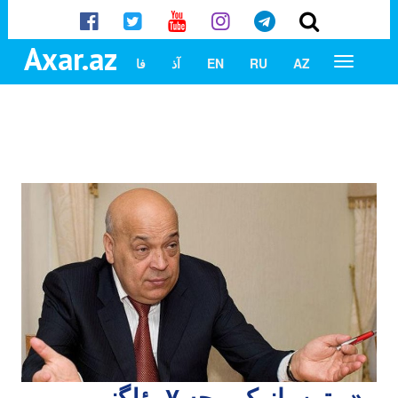
Axar.az
AZ
RU
EN
آذ
فا
«پوتین یانوکوویچه ۷ بؤلگنی