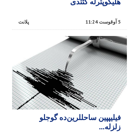
هلیکوپترله گئتدی
5 آوقوست 11:24
پلانت
فیلیپپین ساحللرین‌ده گوجلو
زلزله...