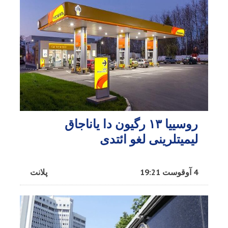
روسییا ۱۳ رگیون دا یاناجاق
لیمیتلرینی لغو ائتدی
4 آوقوست 19:21
پلانت