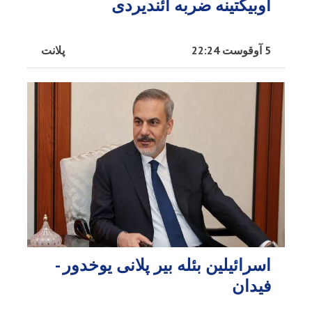
اوبیکتینه ضربه ائندیردی
5 آوقوست 22:24
پلانت
اسرائیلین بئله بیر پلانی یوخدور -
فیدان