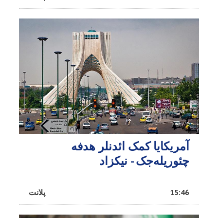
آمریکایا کمک ائد‌نلر هدفه
چئوریله‌جک - نیکزاد
15:46
پلانت