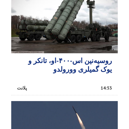
روسیه‌نین اس-۴۰۰-او، تانکر و
یوک گمیلری وورولدو
14:53
پلانت