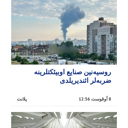
روسیه‌نین صنایع اوبیئکتلرینه
ضربه‌لر ائندیریلدی
8 آوقوست 12:56
پلانت