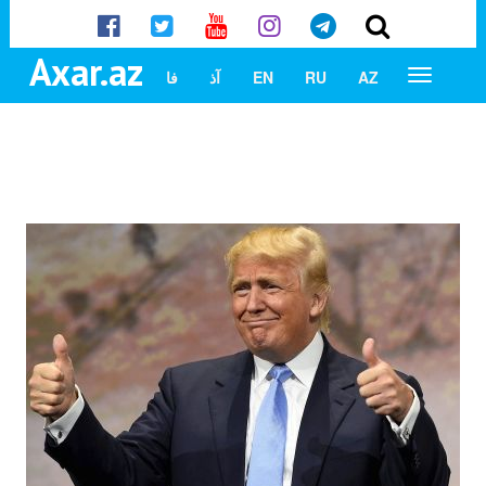
Axar.az
AZ
RU
EN
آذ
فا