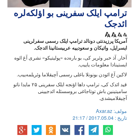
ترامپ ایلک سفرینی بو اؤلکه‌لره
ائد‌جک
آمریکا پرزیدنتی دونالد ترامپ ایلک رسمی سفرلرینی
ایسرایل، واتیکان و سعودییه عربیستانینا ائد‌جک.
آخار. آذ خبر وئریر کی، بو باره‌ده «پولیتیکو» نشری آغ ائوه
ایستینادا معلومات یاییب.
لاکین آغ ائودن بونونلا باغلی رسمی آچیقلاما وئریلمه‌ییب.
قید ائدک کی، ترامپ داها اؤنجه ایلک سفرینی ۲۵ مایدا ناتو
سامیتینین باش توتاجاغی بروسسئله ائدجیینی
آچیقلامیشدی.
مولف: Axar.az
تاریخ : 2017.05.04 / 21:17