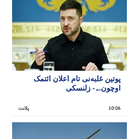
پوتین غلبه‌نی تام اعلان ائتمک
اوچون... - زلنسکی
10:06
پلانت