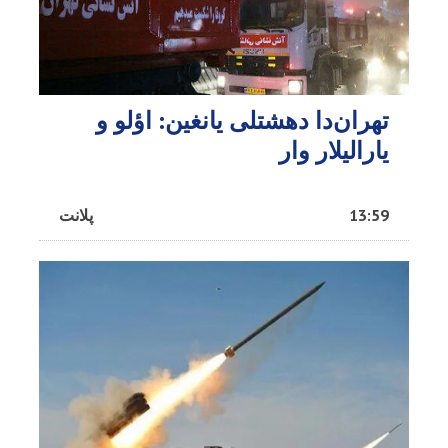
تهران‌دا دهشتلی یانغین: اؤلو و
یارالیلار وار
13:59
پلانت