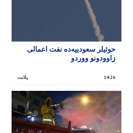
حوثیلر سعودییه‌ده نفت اعمالی
زاوودونو ووردو
14:26
پلانت