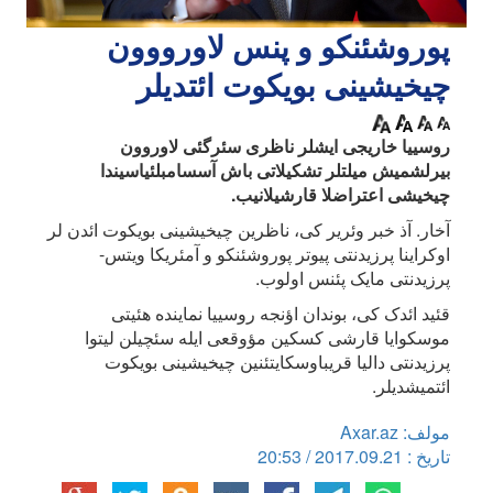
پوروشئنکو و پنس لاورووون
چیخیشینی بویکوت ائتدیلر
روسییا خاریجی ایشلر ناظری سئرگئی لاوروون
بیرلشمیش میلتلر تشکیلاتی باش آسسامبلئیاسیندا
چیخیشی اعتراضلا قارشیلانیب.
آخار. آذ خبر وئریر کی، ناظرین چیخیشینی بویکوت ائد‌ن لر
اوکراینا پرزیدنتی پیوتر پوروشئنکو و آمئریکا ویتس-
پرزیدنتی مایک پئنس اولوب.
قئید ائدک کی، بوندان اؤنجه روسییا نماینده هئیتی
موسکوایا قارشی کسکین مؤوقعی ایله سئچیلن لیتوا
پرزیدنتی دالیا قریباوسکایتئنین چیخیشینی بویکوت
ائتمیشدیلر.
مولف: Axar.az
تاریخ : 2017.09.21 / 20:53