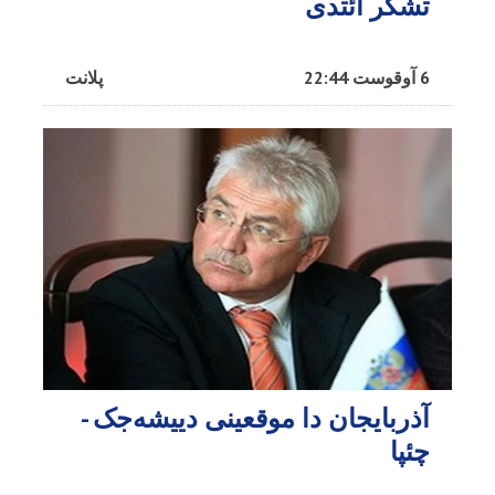
تشکر ائتدی
6 آوقوست 22:44
پلانت
آذربایجان دا موقعینی دییشه‌جک -
چئپا