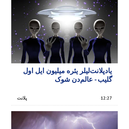
یادپلانت‌لیلر یئره میلیون ایل اول
گلیب - عالم‌دن شوک
12:27
پلانت