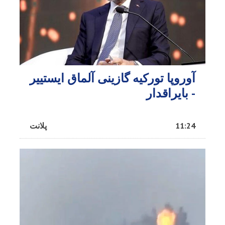
آوروپا تورکیه گازینی آلماق ایستییر
- بایراقدار
11:24
پلانت