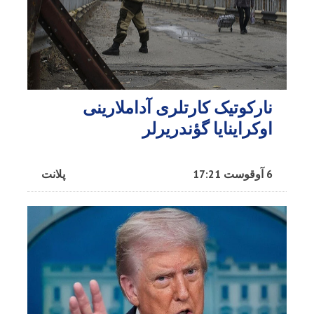
نارکوتیک کارتلری آداملارینی
اوکراینایا گؤندریرلر
6 آوقوست 17:21
پلانت