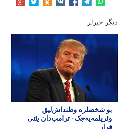
دیگر خبرلر
بو شخصلره وطنداش‌لیق
وئریلمه‌یه‌جک - ترامپ‌دان یئنی
قرار