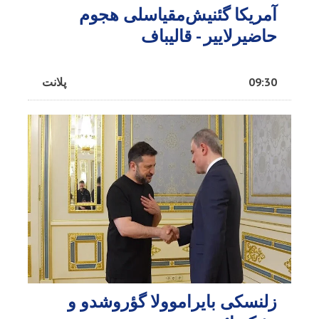
آمریکا گئنیش‌مقیاسلی هجوم
حاضیرلاییر - قالیباف
09:30
پلانت
زلنسکی بایراموولا گؤروشدو و