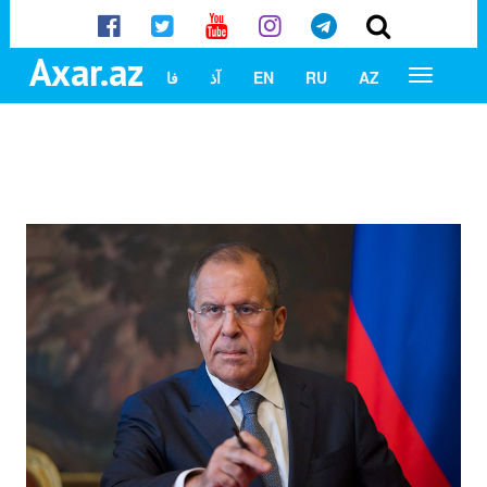
Axar.az
AZ
RU
EN
آذ
فا