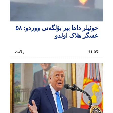
حوثیلر داها بیر بؤلگه‌نی ووردو: ۵۸
عسگر هلاک اولدو
11:03
پلانت