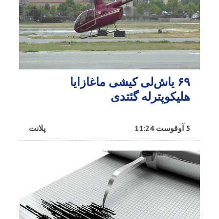
۶۹ یاش‌لی کیشی ماغازایا
هلیکوپترله گئتدی
5 آوقوست 11:24
پلانت