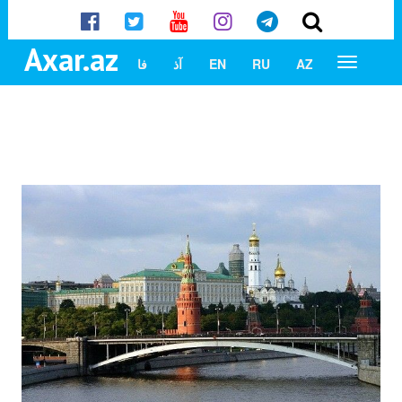
Axar.az
AZ
RU
EN
آذ
فا