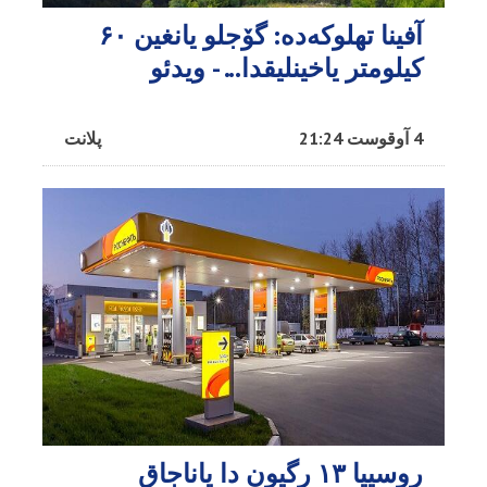
آفینا تهلوکه‌ده: گۆجلو یانغین ۶۰
کیلومتر یاخینلیقدا... - ویدئو
4 آوقوست 21:24
پلانت
روسییا ۱۳ رگیون دا یاناجاق