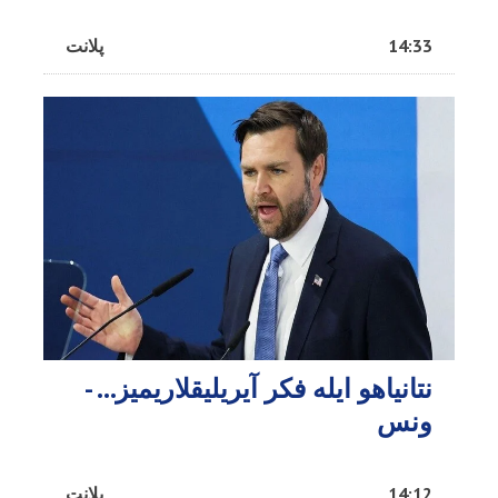
14:33
پلانت
نتانیاهو ایله فکر آیریلیقلاریمیز… -
ونس
14:12
پلانت