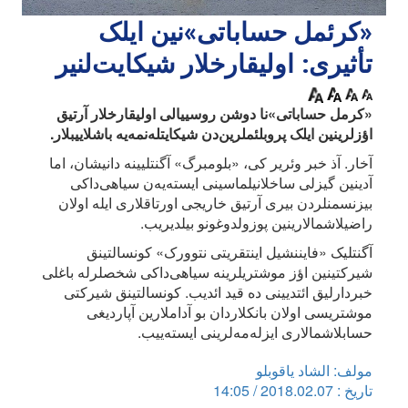
«کرئمل حساباتی»نین ایلک
تأثیری: اولیقارخلار شیکایت‌لنیر
«کرمل حساباتی»نا دوشن روسییالی اولیقارخلار آرتیق
اؤزلرینین ایلک پروبلئملرین‌دن شیکایتله‌نمه‌یه باشلاییبلار.
آخار. آذ خبر وئریر کی، «بلومبرگ» آگنتلیینه دانیشان، اما
آدینین گیزلی ساخلانیلماسینی ایسته‌یه‌ن سیاهی‌داکی
بیزنسمنلردن بیری آرتیق خاریجی اورتاقلاری ایله اولان
راضیلاشمالارینین پوزولدوغونو بیلدیریب.
آگنتلیک «فایننشیل اینتقریتی نتوورک» کونسالتینق
شیرکتینین اؤز موشتریلرینه سیاهی‌داکی شخصلرله باغلی
خبردارلیق ائتدیینی ده قید ائدیب. کونسالتینق شیرکتی
موشتریسی اولان بانکلاردان بو آداملارین آپاردیغی
حسابلاشمالاری ایزله‌مه‌لرینی ایسته‌ییب.
مولف: الشاد یاقوبلو
تاریخ : 2018.02.07 / 14:05