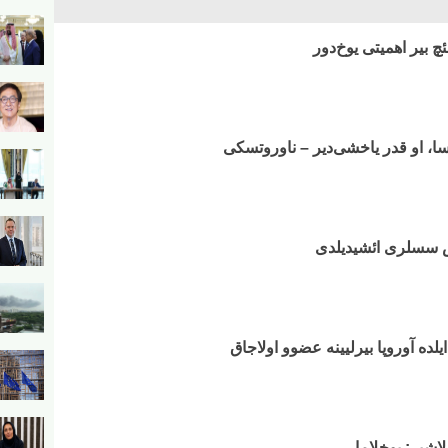
ئچ بیر اهمیتی یوخ‌دور
سا، او قدر یاخشی‌دیر – ناوروتسکی
ش سسلری ائشیدیلدی
اشیر: یوخلاما...