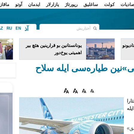
صادیات
کولت
ساغلیق
رپورتاژ
یازارلار
ایدمان
آوتو
ماقاز
آذ
AZ
RU
EN
ف
دیونو
یونانستانین بو قرارینین هئچ بیر
اهمیتی یوخ‌دور
»نین طیاره‌سی ایله سلاح
را
یله
فق»