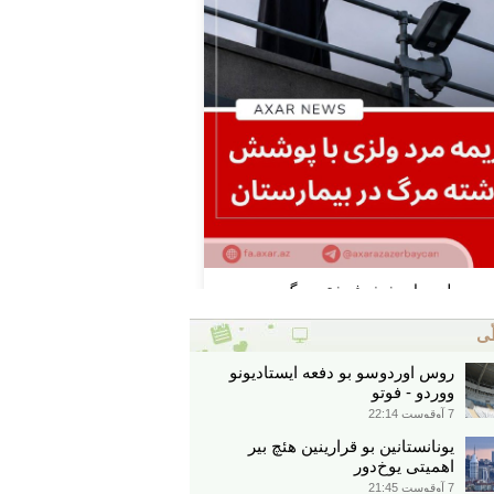
ّی
روس اوردوسو بو دفعه ایستادیونو
ووردو - فوتو
7 آوقوست 22:14
یونانستانین بو قرارینین هئچ بیر
اهمیتی یوخ‌دور
7 آوقوست 21:45