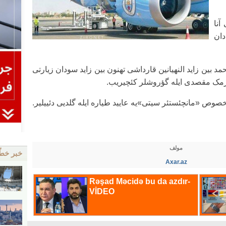
آنا
دان
مد بین زاید النهیانین قارداشی تهنون بین زاید سودان زیارتی
رمک مقصدی ایله گؤروشلر کئچیریب.
صوص «مانچئستئر سیتی»یه عایید طیاره ایله گلدیی دئییلیر.
مولف
خبر خط
Axar.az