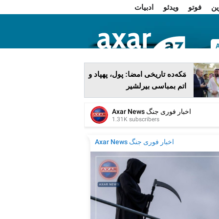
ین
فوتو
ویدئو
ادبیات
ا
مَکه‌ده تاریخی امضا: پول، پهپاد و
اتم بمباسی بیرلشیر