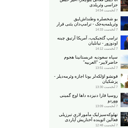
جزاسی وئریلدی
7 آوقوست 14:54
بو شخصلره وطنداش‌لیق
وئریلمه‌یه‌جک - ترامپ‌دان یئنی قرار
7 آوقوست 14:33
ترامپ گئجیکیب، آمریکا آرتیق چینه
اودوزور - تیانلیان
7 آوقوست 14:12
سپاه سعودیه عربستانینا هجوم
حاضرلاییر- "العربیه"
7 آوقوست 13:51
قونشو اؤلکه‌لر بونا اجازه وئرمه‌دیلر -
پزشکیان
7 آوقوست 13:30
روسیا قارا دنیزده داها اوچ گمینی
ووردو
7 آوقوست 13:09
تهلوکه‌سیزلیک مأمورلاری تبرزیلی
فعالین ائوینده آختاریش آپاردی
7 آوقوست 12:48