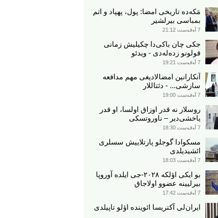
مَکه‌ده تاریخی امضا: پول، پهپاد و اتم
بمباسی بیرلشیر
7 آوقوست 21:12
جکی چان باکی‌دا چکیلیش زمانی
قولونو زده‌له‌دی - ویدئو
7 آوقوست 19:21
آنکارانین امضالادیغی مهم مدافعه
سازشی... - دئتاللار
7 آوقوست 19:00
روسلار نه قدر اوزاق اولسا، او قدر
یاخشی‌دیر – ناوروتسکی
7 آوقوست 18:30
مسکوادا گوجلو پارتلاییش سسلری
ائشیدیلدی
7 آوقوست 18:03
بو ایکی اؤلکه ۲۰۲۸-جی ایلده آوروپا
بیرلیینه عضوو اولاجاق
7 آوقوست 17:42
ایران‌لی آکتریسا ائوینده اؤلو تاپیلدی