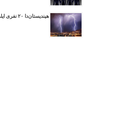
هیندیستان‌دا ۲۰ نفری ایلدیریم ووردو