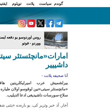
گوندم
سیاست
پلانت
توپلوم
ایقتی
اخبار فارسی
چاغداش تریبونو
روس اوردوسو بو دفعه ایستا
ووردو - فوتو
امارات«مانچئستئر سیتی
داشیییر
آنا صحیفه
پلانت
بیرلشمیش عرب امیرلیکلرینین هافتا
«مانچستئر سیتی»نین لوقوسو اولان طیاره ا
سلاح-سورسات داشیدیغی ادعا ائدیلیب.
آخار. آذ خبر وئریر کی، بو باره‌ده «یئنی ش