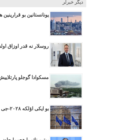
دیگر خبرلر
یونانستانین بو قرارینین ه
روسلار نه قدر اوزاق اول
مسکوادا گوجلو پارتلایی
بو ایکی اؤلکه ۲۰۲۸-جی ایلده آوروپا بیرلیینه عضوو اولاجاق
پوتین ناتو-یا هجوما حاضرل