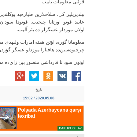
قزئتی معلومات یاییب.
بیلدیریلیر کی، سلاحلارین طیاره‌یه یوکلندیی 
عایید فوتو اورتایا چیخیب. فوتودا سودان‌
اولان موزدلو عسگرلر ده یئر آلیب.
معلوماتا گؤره، اؤتن هفته امارات ولیهدی مح
چرچیوه‌سین‌ده هافتارا موزدلو عسگر گؤرد
اونون سودانا قارداشی منصور بین زای‌ده مخ
تاریخ
2020.05.06 / 15:02