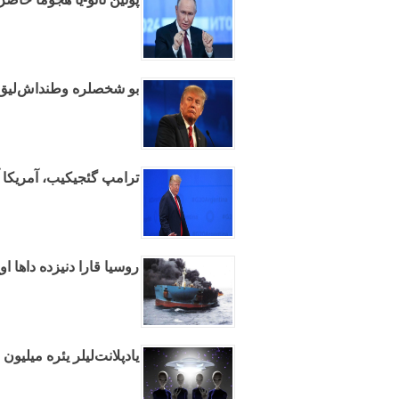
بو شخصلره وطنداش‌لیق وئ
ترامپ گئجیکیب، آمریکا آر
روسیا قارا دنیزده داها ا
یادپلانت‌لیلر یئره میلیو