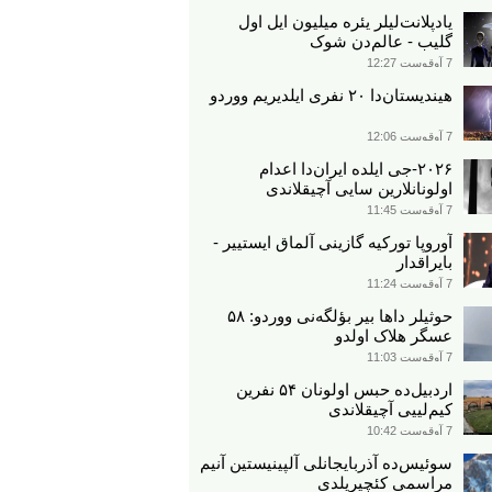
یادپلانت‌لیلر یئره میلیون ایل اول
گلیب - عالم‌دن شوک
7 آوقوست 12:27
هیندیستان‌دا ۲۰ نفری ایلدیریم ووردو
7 آوقوست 12:06
۲۰۲۶-جی ایلده ایران‌دا اعدام
اولونانلارین سایی آچیقلاندی
7 آوقوست 11:45
آوروپا تورکیه گازینی آلماق ایستییر -
بایراقدار
7 آوقوست 11:24
حوثیلر داها بیر بؤلگه‌نی ووردو: ۵۸
عسگر هلاک اولدو
7 آوقوست 11:03
اردبیل‌ده حبس اولونان ۵۴ نفرین
کیم‌لییی آچیقلاندی
7 آوقوست 10:42
سوئیس‌ده آذربایجانلی آلپینیستین آنیم
مراسمی کئچیریلدی