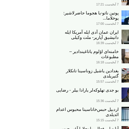
7 آوقوست 17:21
پوتین ناتو-یا هجوما حاضرلاشیر:
یوخلاما...
7 آوقوست 17:00
ایران عمان آدی ایله آمریکا ایله
دانیشیق آپاریر- ملت وکیلی
7 آوقوست 16:39
خامنه‌ای اؤلوم یاتاغیندادیر –
مطبوعات
7 آوقوست 16:18
بغدادین یاشیل زوناسینا تانکلار
گتیریلدی
7 آوقوست 15:57
بو جدی تهلوکه‌لر یارادا بیلر - رضایی
7 آوقوست 15:36
اردبیل حبس‌خاناسینا محبوس اعدام
ائدیلدی
7 آوقوست 15:15
آنا دیلی فعالی بلوچلارا آغیر حبس