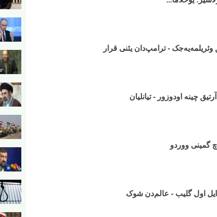
ریلمه‌یه‌جک - ترامپ‌دان یئنی قرار
تیق چینه اودوزور - تیانلیان
وچ گمینی ووردو
ن ایل اول گلیب - عالم‌دن شوک