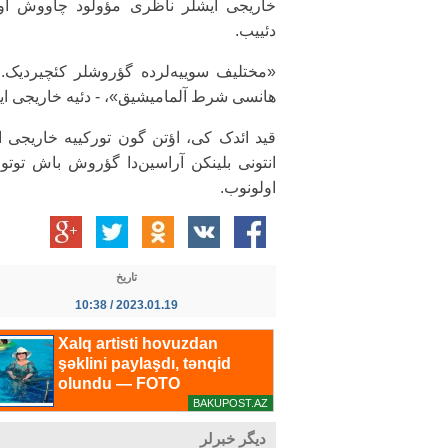
خاریجی ایشلر ناظری مؤولود چاووش اوغ
دئییب.
«مختلیف سوییه‌لرده گؤروشلر کئچیردیک.
هانسی شرط آلمامیشیق»، - دئیه خاریجی ای
قید ائدک کی، اؤتن گون تورکییه خاریجی ا
انتونی بلینکن آراسین‌دا گؤروش باش تو
اولونوب.
تاریخ
2023.01.19 / 10:38
دیگر خبرلر