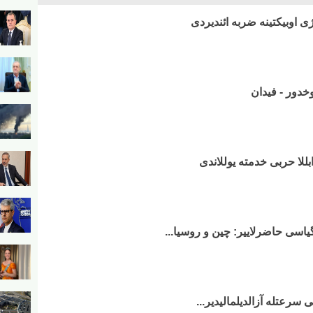
یوخدور - فیدان
بللا حربی خدمته یوللاندی
گیاسی حاضرلاییر: چین و روسیا...
 سرعتله آزالدیلمالیدیر...