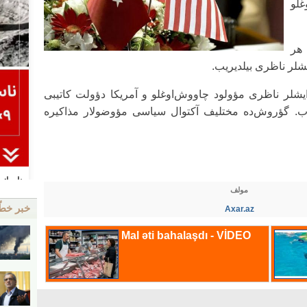
لو
 هر
شلر ناظری بیلدیریب.
یشلر ناظری مؤولود چاووش‌اوغلو و آمریکا دؤولت کاتیبی
توب. گؤروش‌ده مختلیف آکتوال سیاسی مؤوضولار مذاکیره
مولف
خبر خط
Axar.az