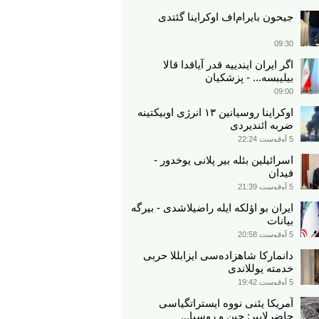
جیحون بایرام‌اف اوکراینا گئتدی
09:30
اگر ایران ایندییه قدر آیاقدا قالا
بیلیبسه... - پزشکیان
09:00
اوکراینا روسیانین ۱۳ انرژی اوبیکتینه
ضربه ائندیردی
5 آوقوست 22:24
اسرائیلین بئله بیر پلانی یوخدور -
فیدان
5 آوقوست 21:39
ایران بو اؤلکه ایله راضیلاشدی - بیرگه
بیانات
5 آوقوست 20:58
دانمارکا شاهزاده‌سی ایزابللا حربی
خدمته یوللاندی
5 آوقوست 19:42
آمریکا یئنی نووه ایستراتگیاسی
حاضرلاییر: چین و روسیا...