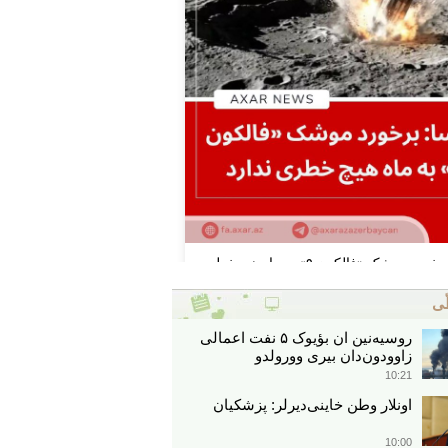
ّی
روسیه‌نین ان بؤیوک ۵ نفت اعمالی
زاوودون‌دان بیری وورولدو
10:21
اونلار وطن خاینی‌دیرلر: پزشکیان
10:00