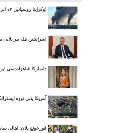
اوکراینا روسیانین ۱۳ انرژی اوبیکتینه ضربه ائندیردی
اسرائیلین بئله بیر پلانی 
دانمارکا شاهزاده‌سی ایزا
آمریکا یئنی نووه ایسترات
قورخونج پلان: اهالی سایی