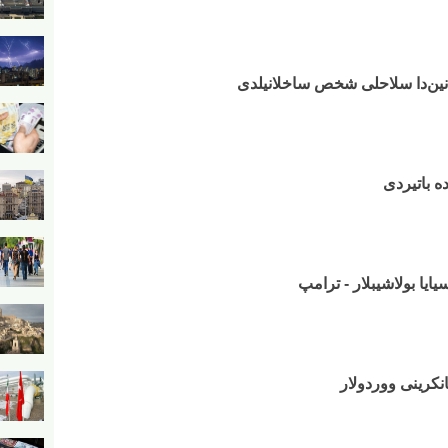
انین‌دا سلاحلی شخص ساخلانیلدی
سیایا بولاشیبلار - ترامپ
نکرینی ووردولار