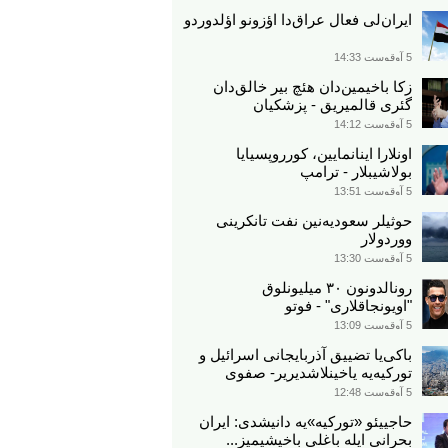
ایران‌لی فعال عراق‌دا اؤزونو اؤلدوردو
5 آوقوست 14:33
زکا باخیمین‌دان هئچ بیر خالق‌دان
گئری قالمیریق - پزشکیان
5 آوقوست 14:12
اونلارا اینانمایین، کورروپسیایا
بولاشیبلار - ترامپ
5 آوقوست 13:51
حوثیلر سعودیه‌نین نفت تانکرینی
ووردولار
5 آوقوست 13:30
رونالدونون ۳۰ میلیونلوق
"اویونجاقلاری" - فوتو
5 آوقوست 13:09
باکی‌یا تضییق آذربایجانی اسرائیل و
تورکیه‌یه یاخینلاشدیریر- صفوی
5 آوقوست 12:48
حاجییئو «تورکیه»یه دانیشدی: ایران
بحرانی ایله باغلی باخیشیمیز...