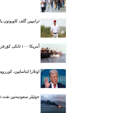
ترامپین گلف کلوبونون ی
آمریکا ۱۰۰ تانکی کؤرفزده باتیردی
اونلارا اینانمایین، کورروپ
حوثیلر سعودیه‌نین نفت تا