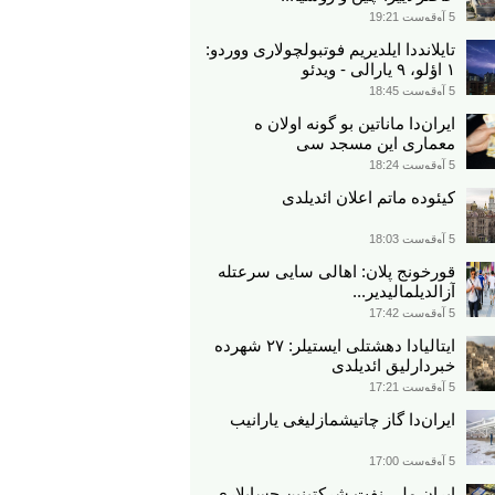
5 آوقوست 19:21
تایلانددا ایلدیریم فوتبولچولاری ووردو:
۱ اؤلو، ۹ یارالی - ویدئو
5 آوقوست 18:45
ایران‌دا ماناتین بو گونه اولان ه
معماری این مسجد سی
5 آوقوست 18:24
کیئوده ماتم اعلان ائدیلدی
5 آوقوست 18:03
قورخونج پلان: اهالی سایی سرعتله
آزالدیلمالیدیر...
5 آوقوست 17:42
ایتالیادا دهشتلی ایستیلر: ۲۷ شهرده
خبردارلیق ائدیلدی
5 آوقوست 17:21
ایران‌دا گاز چاتیشمازلیغی یارانیب
5 آوقوست 17:00
ایران ملی نفت شرکتینین حسابلاری