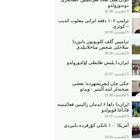
دوندورولدو
5 آوقوست 16:39
ترامپ ۱۰۶ دفعه ایرانی مغلوب ائدیب
– کوثری
5 آوقوست 16:39
ترامپین گلف کلوبونون یانین‌دا
سلاحلی شخص ساخلانیلدی
5 آوقوست 16:18
ایران‌دا پلیس ظابطی اؤلدورولدو
5 آوقوست 15:57
جکی چان ایچریشهرده: بعضی
صحنه‌لر لنته آلینیر - ویدئو
5 آوقوست 15:36
ایران‌دا داها ۶ ایدمان زالینین فعالیتینه
قاداغا قویولدو
5 آوقوست 15:15
آمریکا ۱۰۰ تانکی کؤرفزده باتیردی
5 آوقوست 14:54