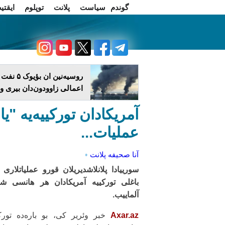
گوندم
سیاست
پلانت
توپلوم
ایقتی
اخبار فارسی
چاغداش تریبونو
روسیه‌نین ان بؤیوک ۵ نفت
اعمالی زاوودون‌دان بیری و
آمریکادان تورکییه‌یه "ی
عملیات...
آنا صحیفه
پلانت
سورییادا پلانلاشدیریلان قورو عملیاتلاری ا
باغلی تورکییه آمریکادان هر هانسی ش
آلماییب.
Axar.az
خبر وئریر کی، بو باره‌ده تورک