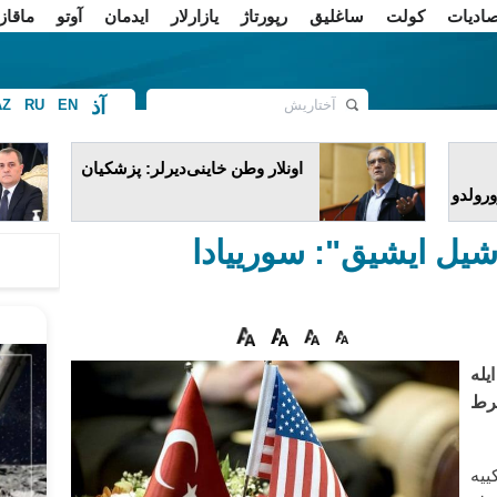
صادیات
کولت
ساغلیق
رپورتاژ
یازارلار
ایدمان
آوتو
ماقاز
آذ
AZ
RU
EN
ف
اونلار وطن خاینی‌دیرلر: پزشکیان
ورولدو
اشیل ایشیق": سورییادا
یله
رط
ییه