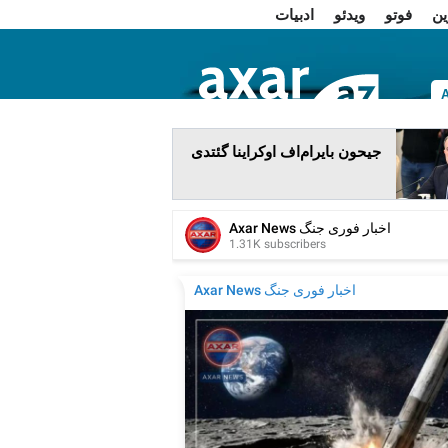
ین
فوتو
ویدئو
ادبیات
ا
جیحون بایرام‌اف اوکراینا گئتدی