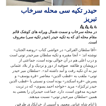
حیدر تکیه سی محله سرخاب
تبریز
در محله سرخاب و سمت شمال ویرانه های کوشک قائم
مقام محله ای که به تکیه حیدر (حیدر تکیه‏ سی) معروف
است.
«آقا سلطان القرائی» در حواشی کتاب «روضه ‏الجنان»
نوشته‏ اند: » آنجا مقبره‌‏ و تکیه‏ سلطان میرحیدر تونی است
و درب اعلی هم در آن حوالی بوده است، جماعتی از
درویشان و طائفه ‏ صوفیه از دور و نزدیک و از بلاد عثمانی
نیز به آن تکیه رفت و آمد داشته ‏اند». «سلطان میر حیدر
تونی» ملقب به «قطب ‏الدین» معاصر «قره یوسف» و
پسرش «قره اسکندر» بوده است و نسبتی با «قطب‏ الدین
حیدر ترک‏نژاد» مرید «خواجه احمد یسوی» که در تربت
حیدریه مدفون است، دارد. جماعت حیدیران را بعضی به
همین «سلطان میرحیدر تونی» نسبت می‏دهند.
تا ایام شاه عباس معمور و آسیبی از خرابکاری طرفین