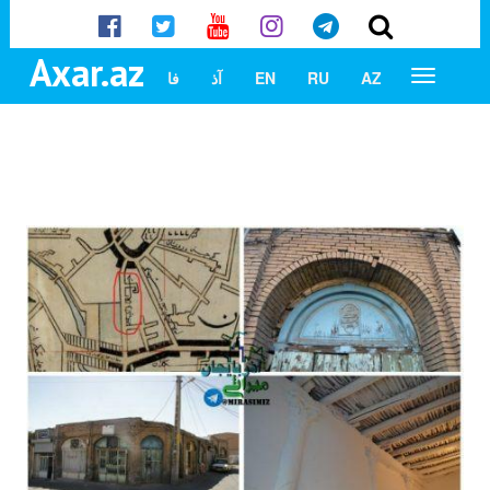
Axar.az
AZ
RU
EN
آذ
فا